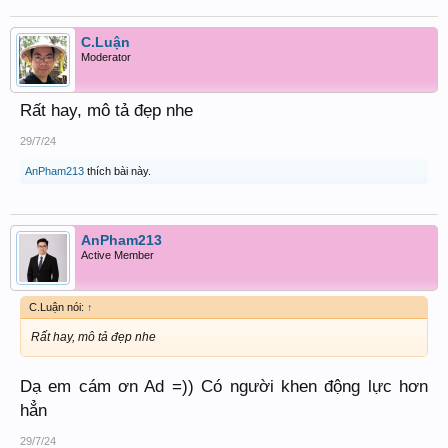
C.Luận
Moderator
Rất hay, mô tả đẹp nhe
29/7/24
AnPham213
thích bài này.
AnPham213
Active Member
C.Luận nói:
↑
Rất hay, mô tả đẹp nhe
Dạ em cám ơn Ad =)) Có người khen động lực hơn
hẳn
29/7/24