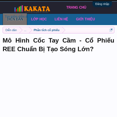
Đăng nhập
TRANG CHỦ
Tìm kiếm diễn đàn
Bài viết gần đây
Đăng chủ đề
DIỄN ĐÀN
LỚP HỌC
LIÊN HỆ
GIỚI THIỆU
Diễn đàn
...
Phân tích cổ phiếu
Mô Hình Cốc Tay Cầm - Cổ Phiếu
REE Chuẩn Bị Tạo Sóng Lớn?