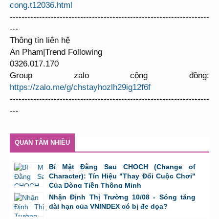
cong.t12036.html
--------------------------------------------------------------------
---
Thông tin liên hệ
An Pham|Trend Following
0326.017.170
Group zalo cộng đồng:
https://zalo.me/g/chstayhozlh29ig12f6f
--------------------------------------------------------------------
---
QUAN TÂM NHIỀU
Bí Mật Đằng Sau CHOCH (Change of
Character): Tín Hiệu "Thay Đổi Cuộc Chơi"
Của Dòng Tiền Thông Minh
bởi
Tuấn Thành
,
8/8/26 lúc 11:11
Nhận Định Thị Trường 10/08 - Sóng tăng
dài hạn của VNINDEX có bị đe dọa?