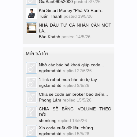
GiaBao09052000
posted
8/7/26
Khi Smart Money "Phá Vỡ Ranh...
Tuấn Thành
posted
19/5/26
NHÀ ĐẦU TƯ CÁ NHÂN CẦN MỘT
LA...
Bảo Khánh
posted
14/5/26
Mới trả lời
Nhờ các bác bẻ khoá giúp code...
ngxlamdntd
replied
22/6/26
1 link robot mua bán do tự tay...
ngxlamdntd
replied
9/6/26
Chia sẻ code amibroker báo điểm...
Phong Lâm
replied
15/5/26
CHIA SẺ BẢNG VOLUME THEO
DÕI...
shenlong
replied
14/5/26
Xin code xuất dữ liệu chứng...
ngxlamdntd
replied
5/5/26