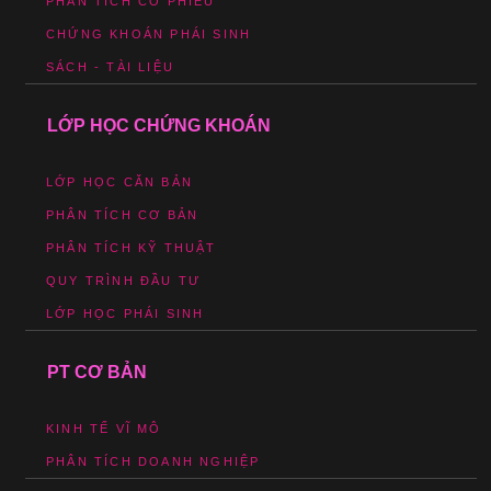
PHÂN TÍCH CỔ PHIẾU
CHỨNG KHOÁN PHÁI SINH
SÁCH - TÀI LIỆU
LỚP HỌC CHỨNG KHOÁN
LỚP HỌC CĂN BẢN
PHÂN TÍCH CƠ BẢN
PHÂN TÍCH KỸ THUẬT
QUY TRÌNH ĐẦU TƯ
LỚP HỌC PHÁI SINH
PT CƠ BẢN
KINH TẾ VĨ MÔ
PHÂN TÍCH DOANH NGHIỆP