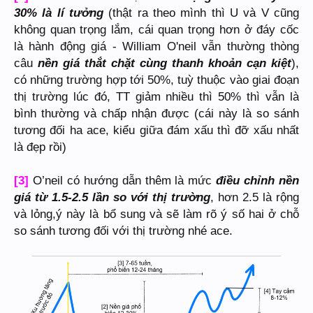
30% là lí tưởng
(thật ra theo mình thì U và V cũng
không quan trọng lắm, cái quan trọng hơn ở đáy cốc
là hành động giá - William O'neil vẫn thường thòng
câu
nền giá thắt chặt cùng thanh khoản cạn kiệt
),
có những trường hợp tới 50%, tuỳ thuộc vào giai đoạn
thị trường lúc đó, TT giảm nhiều thì 50% thì vẫn là
bình thường và chấp nhận được (cái này là so sánh
tương đối ha ace, kiểu giữa đám xấu thì đỡ xấu nhất
là đẹp rồi)
[3]
O’neil có hướng dẫn thêm là mức
điều chỉnh nền
giá từ 1.5-2.5 lần so với thị trường
, hơn 2.5 là rộng
và lỏng,ý này là bổ sung và sẽ làm rõ ý số hai ở chỗ
so sánh tương đối với thị trường nhé ace.