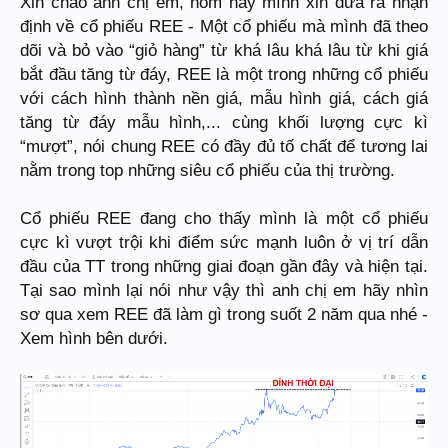
Xin chào anh chị em, hôm nay mình xin đưa ra nhận
định về cổ phiếu REE - Một cổ phiếu mà mình đã theo
dõi và bỏ vào “giỏ hàng” từ khá lâu khá lâu từ khi giá
bắt đầu tăng từ đáy, REE là một trong những cổ phiếu
với cách hình thành nền giá, mẫu hình giá, cách giá
tăng từ đáy mẫu hình,... cùng khối lượng cực kì
“mượt”, nói chung REE có đầy đủ tố chất để tương lai
nằm trong top những siêu cổ phiếu của thị trường.
Cổ phiếu REE đang cho thấy mình là một cổ phiếu
cực kì vượt trội khi điểm sức mạnh luôn ở vị trí dẫn
đầu của TT trong những giai đoạn gần đây và hiện tại.
Tại sao mình lại nói như vậy thì anh chị em hãy nhìn
sơ qua xem REE đã làm gì trong suốt 2 năm qua nhé -
Xem hình bên dưới.