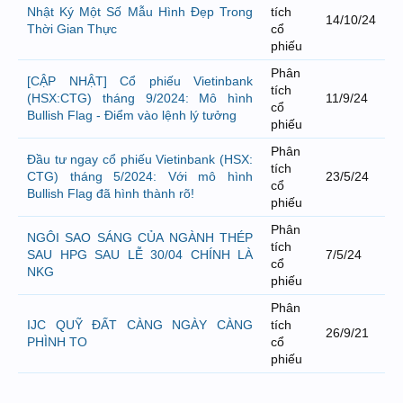
Nhật Ký Một Số Mẫu Hình Đẹp Trong
tích
14/10/24
Thời Gian Thực
cổ
phiếu
Phân
[CẬP NHẬT] Cổ phiếu Vietinbank
tích
(HSX:CTG) tháng 9/2024: Mô hình
11/9/24
cổ
Bullish Flag - Điểm vào lệnh lý tưởng
phiếu
Phân
Đầu tư ngay cổ phiếu Vietinbank (HSX:
tích
CTG) tháng 5/2024: Với mô hình
23/5/24
cổ
Bullish Flag đã hình thành rõ!
phiếu
Phân
NGÔI SAO SÁNG CỦA NGÀNH THÉP
tích
SAU HPG SAU LỄ 30/04 CHÍNH LÀ
7/5/24
cổ
NKG
phiếu
Phân
IJC QUỸ ĐẤT CÀNG NGÀY CÀNG
tích
26/9/21
PHÌNH TO
cổ
phiếu