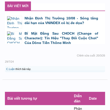
bởi
Tuấn Thành
,
9/8/26 lúc 23:08
BÀI VIẾT MỚI
Nhận Định Thị Trường 10/08 - Sóng tăng
dài hạn của VNINDEX có bị đe dọa?
bởi
Tuấn Thành
,
9/8/26 lúc 23:08
Bí Mật Đằng Sau CHOCH (Change of
Character): Tín Hiệu "Thay Đổi Cuộc Chơi"
Của Dòng Tiền Thông Minh
bởi
Tuấn Thành
,
8/8/26 lúc 11:11
Chỉnh sửa cuối:
20/3/26
29/7/24
C.Luận
thích bài này.
Diễn
Bài viết tương tự
Date
đàn
Phân