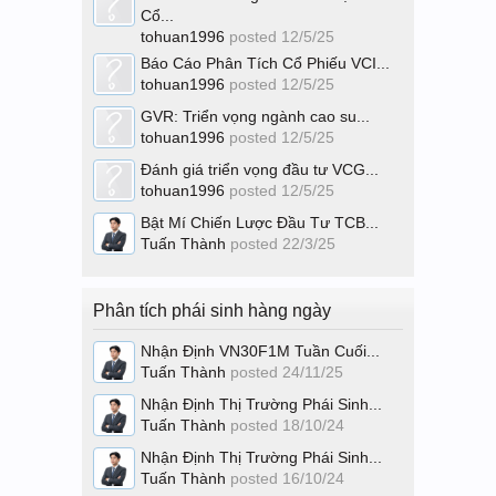
Cổ...
tohuan1996
posted
12/5/25
Báo Cáo Phân Tích Cổ Phiếu VCI...
tohuan1996
posted
12/5/25
GVR: Triển vọng ngành cao su...
tohuan1996
posted
12/5/25
Đánh giá triển vọng đầu tư VCG...
tohuan1996
posted
12/5/25
Bật Mí Chiến Lược Đầu Tư TCB...
Tuấn Thành
posted
22/3/25
Phân tích phái sinh hàng ngày
Nhận Định VN30F1M Tuần Cuối...
Tuấn Thành
posted
24/11/25
Nhận Định Thị Trường Phái Sinh...
Tuấn Thành
posted
18/10/24
Nhận Định Thị Trường Phái Sinh...
Tuấn Thành
posted
16/10/24