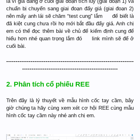
là vì giá đang ở cuối giai đoạn tích luỹ (giai đoạn 1) và
chuẩn bị chuyển sang giai đoạn đấy giá (giai đoạn 2)
nên mấy anh lái sẽ chăm “test cung” lắm
để biết là
đã kiệt cung chưa rồi họ mới bắt đầu đẩy giá. Anh chị
em có thể đọc thêm bài về chủ để kiểm định cung để
hiểu hơn nhé quan trọng lắm đó
link mình sẽ để ở
cuối bài.
--------------------------------------------------------------------
---------------------------------------------------
2. Phân tích cổ phiếu REE
Trên đây là lý thuyết về mẫu hình cốc tay cầm, bây
giờ chúng ta hãy cùng xem xét cơ hội REE cùng mẫu
hình cốc tay cầm này nhé anh chị em.