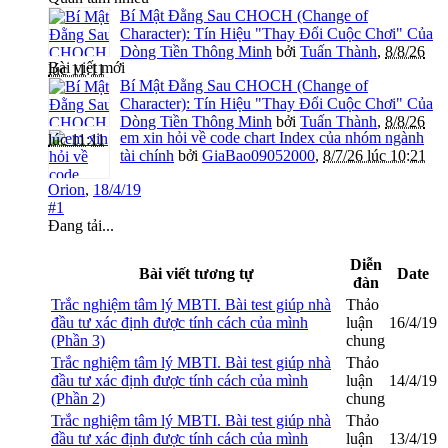
Bí Mật Đằng Sau CHOCH (Change of
Character): Tín Hiệu "Thay Đổi Cuộc Chơi" Của
Dòng Tiền Thông Minh
bởi
Tuấn Thành
,
8/8/26
Bài viết mới
lúc 11:11
Bí Mật Đằng Sau CHOCH (Change of
Character): Tín Hiệu "Thay Đổi Cuộc Chơi" Của
Dòng Tiền Thông Minh
bởi
Tuấn Thành
,
8/8/26
em xin hỏi về code chart Index của nhóm ngành
lúc 11:11
tài chính
bởi
GiaBao09052000
,
8/7/26 lúc 10:21
Orion
,
18/4/19
#1
Đang tải...
Diễn
Bài viết tương tự
Date
đàn
Trắc nghiệm tâm lý MBTI. Bài test giúp nhà
Thảo
đầu tư xác định được tính cách của mình
luận
16/4/19
(Phần 3)
chung
Trắc nghiệm tâm lý MBTI. Bài test giúp nhà
Thảo
đầu tư xác định được tính cách của mình
luận
14/4/19
(Phần 2)
chung
Trắc nghiệm tâm lý MBTI. Bài test giúp nhà
Thảo
đầu tư xác định được tính cách của mình
luận
13/4/19