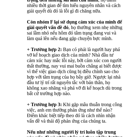
nhiều thời gian để tìm hiểu nguyên nhân và cách
giải quyết dù đó là lỗi gì đi chăng nữa.
Còn nhóm F lại sử dụng cảm xúc của mình để
giải quyết vấn đề đó
, họ thường xem nhẹ những
sai lầm nhỏ nếu hôm đó tâm trạng đang vui và
làm quá lên nếu đang gặp chuyện bực mình.
+ Trường hợp 2:
Bạn có phải là người hay phá
vỡ kế hoạch giao dịch của mình? Nhà đầu tư
cảm xúc hay mắc lỗi này, bởi cảm xúc con người
thất thường, nay vui mai buồn chẳng ai biết được
vì thế việc giao dịch cũng bị điều chỉnh sao cho
hợp với tâm trạng của họ bây giờ. Ngược lại nhà
đầu tư lý trí rất nguyên tắc với bản thân, họ
không xao nhãng và phá vỡ đi kế hoạch dù trong
bất cứ trường hợp nào.
+ Trường hợp 3:
Khi gặp mâu thuẫn trong công
việc, anh em thường phản ứng như thế nào?
Điểm khác biệt tiếp theo đó là cách nhìn nhận
vấn đề và thái độ phản ứng của chúng ta.
Nếu như những người lý trí luôn tập trung