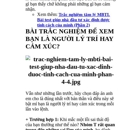
gì bạn thấy chứ không phải những gì bạn cảm
nhận.
Xem thêm:
Trắc nghiệm tâm lý MBTI.
Bài test giúp nhà đầu tư xác định được
tính cách của mình (Phần 2)
BÀI TRẮC NGHIỆM ĐỂ XEM
BẠN LÀ NGƯỜI LÝ TRÍ HAY
CẢM XÚC?
Vẫn như những lần trước, hãy chọn đáp án anh
em cho là đúng nhất với bản thân và điều này sẽ
bật mí bạn là người lý trí hay cảm xúc trong mỗi
lần vào lệnh.
+ Trường hợp 1:
Khi mắc một lỗi sai thái độ
của bạn thường như thế nào?
Nhóm T rất quan
trọng đến những sai lầm của mình
, họ dành