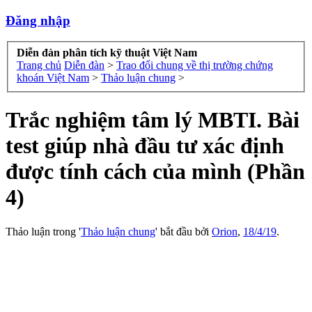
Đăng nhập
Diễn đàn phân tích kỹ thuật Việt Nam
Trang chủ
Diễn đàn
>
Trao đổi chung về thị trường chứng
khoán Việt Nam
>
Thảo luận chung
>
Trắc nghiệm tâm lý MBTI. Bài
test giúp nhà đầu tư xác định
được tính cách của mình (Phần
4)
Thảo luận trong '
Thảo luận chung
' bắt đầu bởi
Orion
,
18/4/19
.