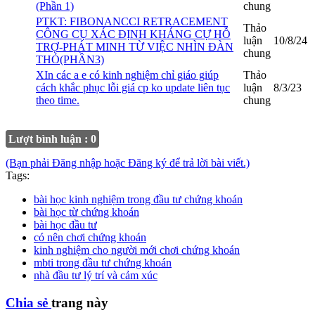
(Phần 1)
chung
PTKT: FIBONANCCI RETRACEMENT
Thảo
CÔNG CỤ XÁC ĐỊNH KHÁNG CỰ HỖ
luận
10/8/24
TRỢ-PHÁT MINH TỪ VIỆC NHÌN ĐÀN
chung
THỎ(PHẦN3)
XIn các a e có kinh nghiệm chỉ giáo giúp
Thảo
cách khắc phục lỗi giá cp ko update liên tục
luận
8/3/23
theo time.
chung
Lượt bình luận : 0
(Bạn phải Đăng nhập hoặc Đăng ký để trả lời bài viết.)
Tags:
bài học kinh nghiệm trong đầu tư chứng khoán
bài học từ chứng khoán
bài học đầu tư
có nên chơi chứng khoán
kinh nghiệm cho người mới chơi chứng khoán
mbti trong đầu tư chứng khoán
nhà đầu tư lý trí và cảm xúc
Chia sẻ
trang này