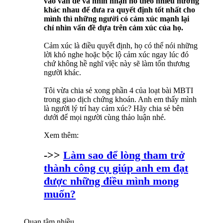
vào vấn đề và nhìn nhận nó theo nhiều hướng
khác nhau để đưa ra quyết định tốt nhất cho
mình thì những người có cảm xúc mạnh lại
chỉ nhìn vấn đề dựa trên cảm xúc của họ.
Cảm xúc là điều quyết định, họ có thể nói những
lời khó nghe hoặc bộc lộ cảm xúc ngay lúc đó
chứ không hề nghĩ việc này sẽ làm tổn thương
người khác.
Tôi vừa chia sẻ xong phần 4 của loạt bài MBTI
trong giao dịch chứng khoán. Anh em thấy mình
là người lý trí hay cảm xúc? Hãy chia sẻ bên
dưới để mọi người cùng thảo luận nhé.
Xem thêm:
->>
Làm sao để lòng tham trở
thành công cụ giúp anh em đạt
được những điều mình mong
muốn?
Quan tâm nhiều