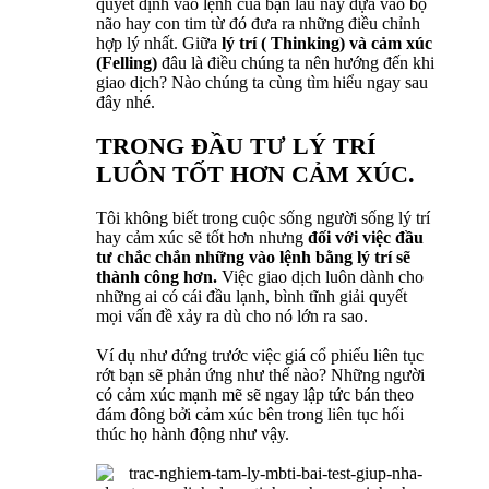
quyết định vào lệnh của bạn lâu nay dựa vào bộ
não hay con tim từ đó đưa ra những điều chỉnh
hợp lý nhất. Giữa
lý trí ( Thinking) và cảm xúc
(Felling)
đâu là điều chúng ta nên hướng đến khi
giao dịch? Nào chúng ta cùng tìm hiểu ngay sau
đây nhé.
TRONG ĐẦU TƯ LÝ TRÍ
LUÔN TỐT HƠN CẢM XÚC.
Tôi không biết trong cuộc sống người sống lý trí
hay cảm xúc sẽ tốt hơn nhưng
đối với việc đầu
tư chắc chắn những vào lệnh bằng lý trí sẽ
thành công hơn.
Việc giao dịch luôn dành cho
những ai có cái đầu lạnh, bình tĩnh giải quyết
mọi vấn đề xảy ra dù cho nó lớn ra sao.
Ví dụ như đứng trước việc giá cổ phiếu liên tục
rớt bạn sẽ phản ứng như thế nào? Những người
có cảm xúc mạnh mẽ sẽ ngay lập tức bán theo
đám đông bởi cảm xúc bên trong liên tục hối
thúc họ hành động như vậy.