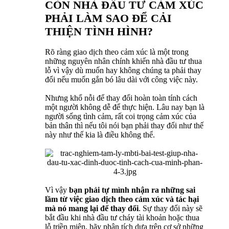
CÒN NHÀ ĐẦU TƯ CẢM XÚC
PHẢI LÀM SAO ĐỂ CẢI
THIỆN TÌNH HÌNH?
Rõ ràng giao dịch theo cảm xúc là một trong
những nguyên nhân chính khiến nhà đầu tư thua
lỗ vì vậy dù muốn hay không chúng ta phải thay
đổi nếu muốn gắn bó lâu dài với công việc này.
Nhưng khổ nỗi để thay đổi hoàn toàn tính cách
một người không dễ để thực hiện. Lâu nay bạn là
người sống tình cảm, rất coi trọng cảm xúc của
bản thân thì nếu tôi nói bạn phải thay đổi như thế
này như thế kia là điều không thể.
Vì vậy
bạn phải tự mình nhận ra những sai
lầm từ việc giao dịch theo cảm xúc và tác hại
mà nó mang lại để thay đổi
. Sự thay đổi này sẽ
bắt đầu khi nhà đầu tư cháy tài khoản hoặc thua
lỗ triền miên, hãy phân tích dựa trên cơ sở những