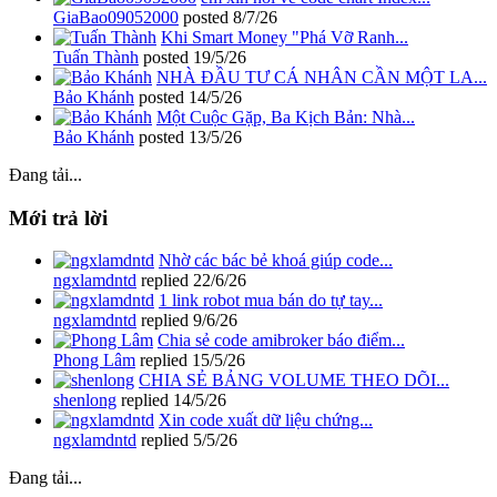
GiaBao09052000
posted
8/7/26
Khi Smart Money "Phá Vỡ Ranh...
Tuấn Thành
posted
19/5/26
NHÀ ĐẦU TƯ CÁ NHÂN CẦN MỘT LA...
Bảo Khánh
posted
14/5/26
Một Cuộc Gặp, Ba Kịch Bản: Nhà...
Bảo Khánh
posted
13/5/26
Đang tải...
Mới trả lời
Nhờ các bác bẻ khoá giúp code...
ngxlamdntd
replied
22/6/26
1 link robot mua bán do tự tay...
ngxlamdntd
replied
9/6/26
Chia sẻ code amibroker báo điểm...
Phong Lâm
replied
15/5/26
CHIA SẺ BẢNG VOLUME THEO DÕI...
shenlong
replied
14/5/26
Xin code xuất dữ liệu chứng...
ngxlamdntd
replied
5/5/26
Đang tải...