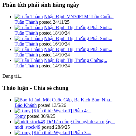
Phân tích phái sinh hàng ngày
Nhận Định VN30F1M Tuần Cuối...
Tuấn Thành
posted
24/11/25
Nhận Định Thị Trường Phái Sinh...
Tuấn Thành
posted
18/10/24
Nhận Định Thị Trường Phái Sinh...
Tuấn Thành
posted
16/10/24
Nhận Định Thị Trường Phái Sinh...
Tuấn Thành
posted
14/10/24
Nhận Định Thị Trường Chứng...
Tuấn Thành
posted
14/10/24
Đang tải...
Thảo luận - Chia sẻ chung
Một Cuộc Gặp, Ba Kịch Bản: Nhà...
Bảo Khánh
posted
13/5/26
[Kiến thức Wyckoff] Phần 4:...
Tomy
posted
30/9/25
Dự báo dòng tiền ngành sau ngày...
midi_stock49
posted
28/9/25
[Kiến thức Wyckoff] Phần 3:...