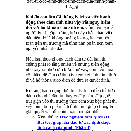
Khi đó con tim đã thắng lý trí và việc hành
động theo cảm tính như vậy rất nguy hiểm
đối với tài khoản của anh em.
Còn nếu bạn là
người lý trí, gặp trường hợp này chắc chắn việc
đầu tiên đó là không hoảng loạn giữa cơn hỗn
loạn trên thị trường mà bình tĩnh phân tích xem
nguyên nhân do đâu.
Nếu bạn theo phong cách đầu tư dài hạn thì
chẳng phải lo lắng nhiều về những biến động
nhỏ xảy ra như cơm bữa như vậy, còn nếu mua
cổ phiếu để đầu cơ thì hãy xem xét tình hình thực
tế và hệ thống giao dịch để đưa ra quyết định.
Rõ ràng hành động dựa trên lý trí là điều tốt hơn
dành cho nhà đầu tư thay vì đập bàn, đập ghế,
trút giận vào thị trường theo cảm xúc bộc phát thì
việc bình tĩnh phân tích tình hình giúp chúng ta
giải quyết vấn đề chính xác hơn rất nhiều.
Xem thêm:
Trắc nghiệm tâm lý MBTI.
Bài test giúp nhà đầu tư xác định được
tính cách của mình (Phần 3)