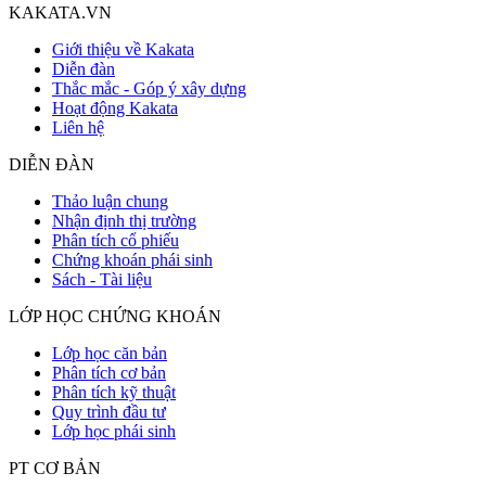
KAKATA.VN
Giới thiệu về Kakata
Diễn đàn
Thắc mắc - Góp ý xây dựng
Hoạt động Kakata
Liên hệ
DIỄN ĐÀN
Thảo luận chung
Nhận định thị trường
Phân tích cổ phiếu
Chứng khoán phái sinh
Sách - Tài liệu
LỚP HỌC CHỨNG KHOÁN
Lớp học căn bản
Phân tích cơ bản
Phân tích kỹ thuật
Quy trình đầu tư
Lớp học phái sinh
PT CƠ BẢN