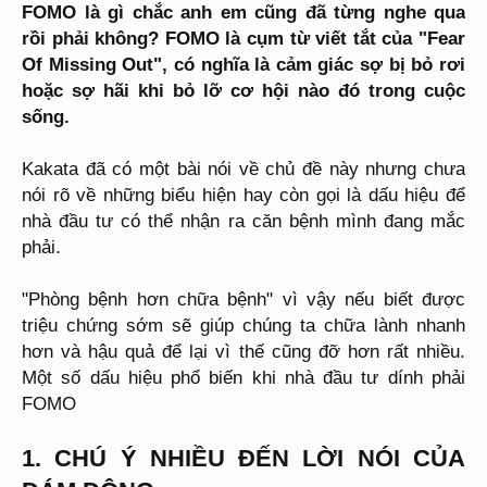
FOMO là gì chắc anh em cũng đã từng nghe qua
rồi phải không? FOMO là cụm từ viết tắt của "Fear
Of Missing Out", có nghĩa là cảm giác sợ bị bỏ rơi
hoặc sợ hãi khi bỏ lỡ cơ hội nào đó trong cuộc
sống.
Kakata đã có một bài nói về chủ đề này nhưng chưa
nói rõ về những biểu hiện hay còn gọi là dấu hiệu để
nhà đầu tư có thể nhận ra căn bệnh mình đang mắc
phải.
"Phòng bệnh hơn chữa bệnh" vì vậy nếu biết được
triệu chứng sớm sẽ giúp chúng ta chữa lành nhanh
hơn và hậu quả để lại vì thế cũng đỡ hơn rất nhiều.
Một số dấu hiệu phổ biến khi nhà đầu tư dính phải
FOMO
1. CHÚ Ý NHIỀU ĐẾN LỜI NÓI CỦA