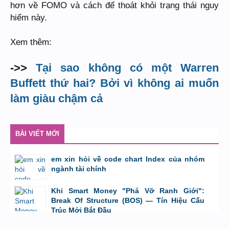
hơn về FOMO và cách để thoát khỏi trạng thái nguy
hiểm này.
Xem thêm:
->>
Tại sao không có một Warren
Buffett thứ hai? Bởi vì không ai muốn
làm giàu chậm cả
BÀI VIẾT MỚI
em xin hỏi về code chart Index của nhóm
ngành tài chính
bởi
GiaBao09052000
,
8/7/26 lúc 10:21
Khi Smart Money "Phá Vỡ Ranh Giới":
Break Of Structure (BOS) — Tín Hiệu Cấu
Trúc Mới Bắt Đầu
bởi
Tuấn Thành
,
19/5/26 lúc 22:32