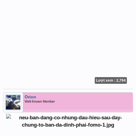
Lượt xem : 2,794
Orion
Well-Known Member