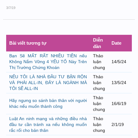
3/7/19
Diễn
Bài viết tương tự
Date
đàn
Bạn Sẽ MẤT RẤT NHIỀU TIỀN nếu
Thảo
Không Nắm Vững 4 YẾU TỐ Này Trên
luận
14/5/24
Thị Trường Chứng Khoán
chung
NẾU TÔI LÀ NHÀ ĐẦU TƯ BẬN RỘN
Thảo
VÀ PHẢI ALL-IN, ĐÂY LÀ NGÀNH MÀ
luận
13/5/24
TÔI SẼ ALL-IN
chung
Thảo
Hãy ngưng so sánh bản thân với người
luận
16/6/19
khác nếu muốn thành công
chung
Luật An ninh mạng và những điều nhà
Thảo
đầu tư cần tránh xa nếu không muốn
luận
2/1/19
rắc rối cho bản thân
chung