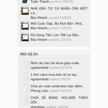
Tuấn Thành
posted
19/5/26
NHÀ ĐẦU TƯ CÁ NHÂN CẦN MỘT
LA...
Bảo Khánh
posted
14/5/26
Một Cuộc Gặp, Ba Kịch Bản: Nhà...
Bảo Khánh
posted
13/5/26
Khi Dòng Tiền Lớn “Để Lại Dấu...
Bảo Khánh
posted
12/5/26
Mới trả lời
Nhờ các bác bẻ khoá giúp code...
ngxlamdntd
replied
22/6/26
1 link robot mua bán do tự tay...
ngxlamdntd
replied
9/6/26
Chia sẻ code amibroker báo điểm...
Phong Lâm
replied
15/5/26
CHIA SẺ BẢNG VOLUME THEO
DÕI...
shenlong
replied
14/5/26