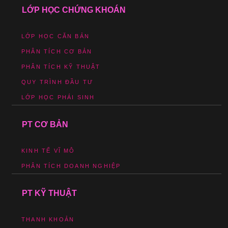
LỚP HỌC CHỨNG KHOÁN
LỚP HỌC CĂN BẢN
PHÂN TÍCH CƠ BẢN
PHÂN TÍCH KỸ THUẬT
QUY TRÌNH ĐẦU TƯ
LỚP HỌC PHÁI SINH
PT CƠ BẢN
KINH TẾ VĨ MÔ
PHÂN TÍCH DOANH NGHIỆP
PT KỸ THUẬT
THANH KHOẢN