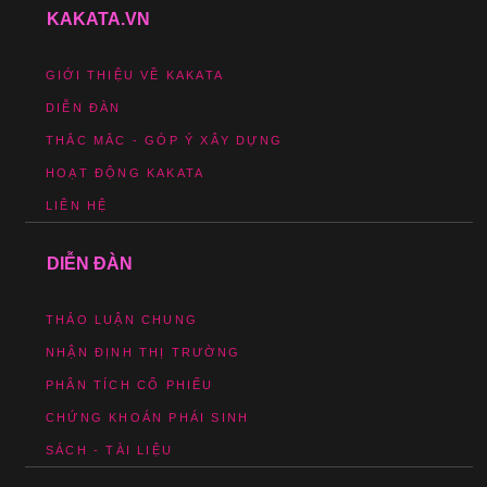
KAKATA.VN
GIỚI THIỆU VỀ KAKATA
DIỄN ĐÀN
THẮC MẮC - GÓP Ý XÂY DỰNG
HOẠT ĐỘNG KAKATA
LIÊN HỆ
DIỄN ĐÀN
THẢO LUẬN CHUNG
NHẬN ĐỊNH THỊ TRƯỜNG
PHÂN TÍCH CỔ PHIẾU
CHỨNG KHOÁN PHÁI SINH
SÁCH - TÀI LIỆU