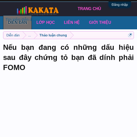
Đăng nhập
TRANG CHỦ
Tìm kiếm diễn đàn
Bài viết gần đây
Đăng chủ đề
DIỄN ĐÀN
LỚP HỌC
LIÊN HỆ
GIỚI THIỆU
Diễn đàn
...
Thảo luận chung
Nếu bạn đang có những dấu hiệu
sau đây chứng tỏ bạn đã dính phải
FOMO