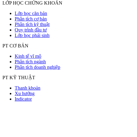
LỚP HỌC CHỨNG KHOÁN
Lớp học căn bản
Phân tích cơ bản
Phân tích kỹ thuật
Quy trình đầu tư
Lớp học phái sinh
PT CƠ BẢN
Kinh tế vĩ mô
Phân tích ngành
Phân tích doanh nghiệp
PT KỸ THUẬT
Thanh khoản
Xu hướng
Indicator