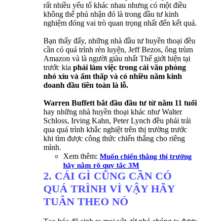
rất nhiều yếu tố khác nhau nhưng có một điều
không thể phủ nhận đó là trong đầu tư kinh
nghiệm đóng vai trò quan trọng nhất đến kết quả.
Bạn thấy đấy, những nhà đầu tư huyền thoại đều
cần có quá trình rèn luyện, Jeff Bezos, ông trùm
Amazon và là người giàu nhất Thế giới hiện tại
trước kia
phải làm việc trong cái văn phòng
nhỏ xíu và ẩm thấp và có nhiều năm kinh
doanh đầu tiên toàn là lỗ.
Warren Buffett bắt đầu đầu tư từ năm 11 tuổi
hay những nhà huyền thoại khác như Walter
Schloss, Irving Kahn, Peter Lynch đều phải trải
qua quá trình khắc nghiệt trên thị trường trước
khi tìm được công thức chiến thắng cho riêng
mình.
Xem thêm:
Muốn chiến thắng thị trường
hãy nắm rõ quy tắc 3M
2. CÁI GÌ CŨNG CẦN CÓ
QUÁ TRÌNH VÌ VẬY HÃY
TUÂN THEO NÓ