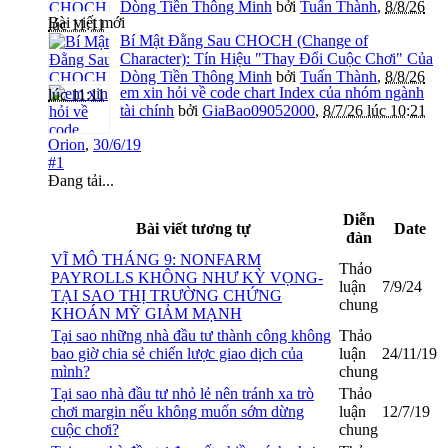
Dòng Tiền Thông Minh
bởi
Tuấn Thành
,
8/8/26
Bài viết mới
lúc 11:11
Bí Mật Đằng Sau CHOCH (Change of
Character): Tín Hiệu "Thay Đổi Cuộc Chơi" Của
Dòng Tiền Thông Minh
bởi
Tuấn Thành
,
8/8/26
em xin hỏi về code chart Index của nhóm ngành
lúc 11:11
tài chính
bởi
GiaBao09052000
,
8/7/26 lúc 10:21
Orion
,
30/6/19
#1
Đang tải...
Diễn
Bài viết tương tự
Date
đàn
VĨ MÔ THÁNG 9: NONFARM
Thảo
PAYROLLS KHÔNG NHƯ KỲ VỌNG-
luận
7/9/24
TẠI SAO THỊ TRƯỜNG CHỨNG
chung
KHOÁN MỸ GIẢM MẠNH
Tại sao những nhà đầu tư thành công không
Thảo
bao giờ chia sẻ chiến lược giao dịch của
luận
24/11/19
mình?
chung
Tại sao nhà đầu tư nhỏ lẻ nên tránh xa trò
Thảo
chơi margin nếu không muốn sớm dừng
luận
12/7/19
cuộc chơi?
chung