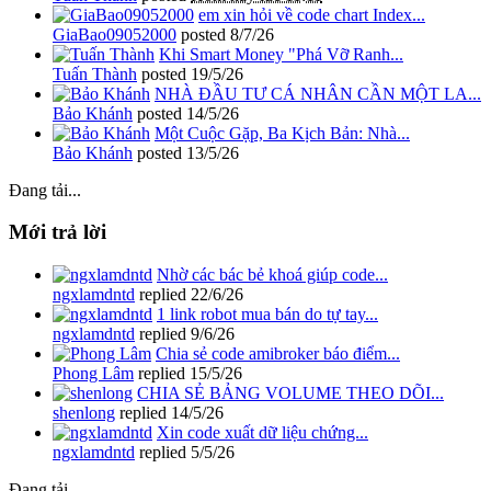
em xin hỏi về code chart Index...
GiaBao09052000
posted
8/7/26
Khi Smart Money "Phá Vỡ Ranh...
Tuấn Thành
posted
19/5/26
NHÀ ĐẦU TƯ CÁ NHÂN CẦN MỘT LA...
Bảo Khánh
posted
14/5/26
Một Cuộc Gặp, Ba Kịch Bản: Nhà...
Bảo Khánh
posted
13/5/26
Đang tải...
Mới trả lời
Nhờ các bác bẻ khoá giúp code...
ngxlamdntd
replied
22/6/26
1 link robot mua bán do tự tay...
ngxlamdntd
replied
9/6/26
Chia sẻ code amibroker báo điểm...
Phong Lâm
replied
15/5/26
CHIA SẺ BẢNG VOLUME THEO DÕI...
shenlong
replied
14/5/26
Xin code xuất dữ liệu chứng...
ngxlamdntd
replied
5/5/26
Đang tải...