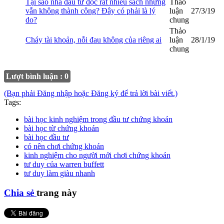
Tại sao nhà đầu tư đọc rất nhiều sách nhưng
Thảo
vẫn không thành công? Đây có phải là lý
luận
27/3/19
do?
chung
Thảo
Cháy tài khoản, nỗi đau không của riêng ai
luận
28/1/19
chung
Lượt bình luận : 0
(Bạn phải Đăng nhập hoặc Đăng ký để trả lời bài viết.)
Tags:
bài học kinh nghiệm trong đầu tư chứng khoán
bài học từ chứng khoán
bài học đầu tư
có nên chơi chứng khoán
kinh nghiệm cho người mới chơi chứng khoán
tư duy của warren buffett
tư duy làm giàu nhanh
Chia sẻ
trang này