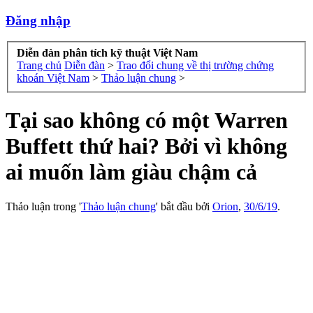
Đăng nhập
Diễn đàn phân tích kỹ thuật Việt Nam
Trang chủ
Diễn đàn
>
Trao đổi chung về thị trường chứng
khoán Việt Nam
>
Thảo luận chung
>
Tại sao không có một Warren
Buffett thứ hai? Bởi vì không
ai muốn làm giàu chậm cả
Thảo luận trong '
Thảo luận chung
' bắt đầu bởi
Orion
,
30/6/19
.