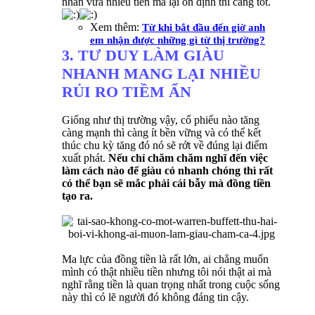
nhàn vừa nhiều tiền mà lại ổn định thì càng tốt.
Xem thêm:
Từ khi bắt đầu đến giờ anh
em nhận được những gì từ thị trường?
3. TƯ DUY LÀM GIÀU
NHANH MANG LẠI NHIỀU
RỦI RO TIỀM ẨN
Giống như thị trường vậy, cổ phiếu nào tăng
càng mạnh thì càng ít bền vững và có thể kết
thúc chu kỳ tăng đó nó sẽ rớt về đúng lại điểm
xuất phát.
Nếu chỉ chăm chăm nghĩ đến việc
làm cách nào để giàu có nhanh chóng thì rất
có thể bạn sẽ mắc phải cái bẫy mà đồng tiền
tạo ra.
Ma lực của đồng tiền là rất lớn, ai chẳng muốn
mình có thật nhiều tiền nhưng tôi nói thật ai mà
nghĩ rằng tiền là quan trọng nhất trong cuộc sống
này thì có lẽ người đó không đáng tin cậy.