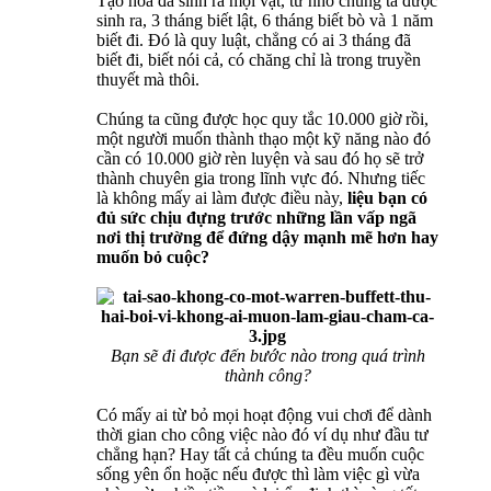
Tạo hóa đã sinh ra mọi vật, từ nhỏ chúng ta được
sinh ra, 3 tháng biết lật, 6 tháng biết bò và 1 năm
biết đi. Đó là quy luật, chẳng có ai 3 tháng đã
biết đi, biết nói cả, có chăng chỉ là trong truyền
thuyết mà thôi.
Chúng ta cũng được học quy tắc 10.000 giờ rồi,
một người muốn thành thạo một kỹ năng nào đó
cần có 10.000 giờ rèn luyện và sau đó họ sẽ trở
thành chuyên gia trong lĩnh vực đó. Nhưng tiếc
là không mấy ai làm được điều này,
liệu bạn có
đủ sức chịu đựng trước những lần vấp ngã
nơi thị trường để đứng dậy mạnh mẽ hơn hay
muốn bỏ cuộc?
Bạn sẽ đi được đến bước nào trong quá trình
thành công?
Có mấy ai từ bỏ mọi hoạt động vui chơi để dành
thời gian cho công việc nào đó ví dụ như đầu tư
chẳng hạn? Hay tất cả chúng ta đều muốn cuộc
sống yên ổn hoặc nếu được thì làm việc gì vừa