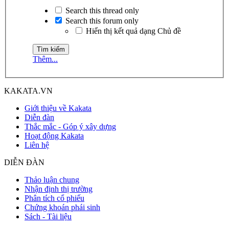
Search this thread only
Search this forum only
Hiển thị kết quả dạng Chủ đề
Thêm...
KAKATA.VN
Giới thiệu về Kakata
Diễn đàn
Thắc mắc - Góp ý xây dựng
Hoạt động Kakata
Liên hệ
DIỄN ĐÀN
Thảo luận chung
Nhận định thị trường
Phân tích cổ phiếu
Chứng khoán phái sinh
Sách - Tài liệu