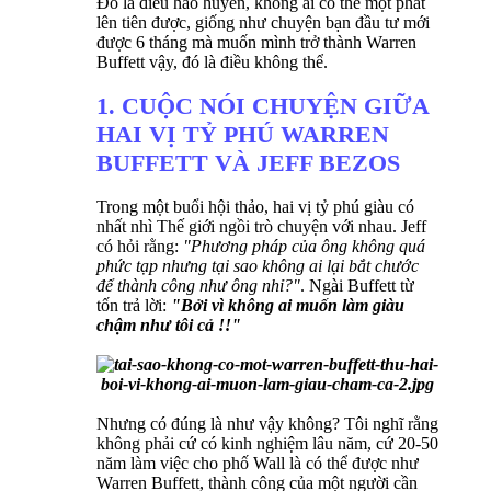
Đó là điều hão huyền, không ai có thể một phát
lên tiên được, giống như chuyện bạn đầu tư mới
được 6 tháng mà muốn mình trở thành Warren
Buffett vậy, đó là điều không thể.
1. CUỘC NÓI CHUYỆN GIỮA
HAI VỊ TỶ PHÚ WARREN
BUFFETT VÀ JEFF BEZOS
Trong một buổi hội thảo, hai vị tỷ phú giàu có
nhất nhì Thế giới ngồi trò chuyện với nhau. Jeff
có hỏi rằng:
"Phương pháp của ông không quá
phức tạp nhưng tại sao không ai lại bắt chước
để thành công như ông nhỉ?"
. Ngài Buffett từ
tốn trả lời:
"Bởi vì không ai muốn làm giàu
chậm như tôi cả !!"
Nhưng có đúng là như vậy không? Tôi nghĩ rằng
không phải cứ có kinh nghiệm lâu năm, cứ 20-50
năm làm việc cho phố Wall là có thể được như
Warren Buffett, thành công của một người cần