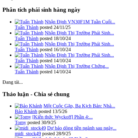
Phân tích phái sinh hàng ngày
Nhận Định VN30F1M Tuần Cuối...
Tuấn Thành
posted
24/11/25
Nhận Định Thị Trường Phái Sinh...
Tuấn Thành
posted
18/10/24
Nhận Định Thị Trường Phái Sinh...
Tuấn Thành
posted
16/10/24
Nhận Định Thị Trường Phái Sinh...
Tuấn Thành
posted
14/10/24
Nhận Định Thị Trường Chứng...
Tuấn Thành
posted
14/10/24
Đang tải...
Thảo luận - Chia sẻ chung
Một Cuộc Gặp, Ba Kịch Bản: Nhà...
Bảo Khánh
posted
13/5/26
[Kiến thức Wyckoff] Phần 4:...
Tomy
posted
30/9/25
Dự báo dòng tiền ngành sau ngày...
midi_stock49
posted
28/9/25