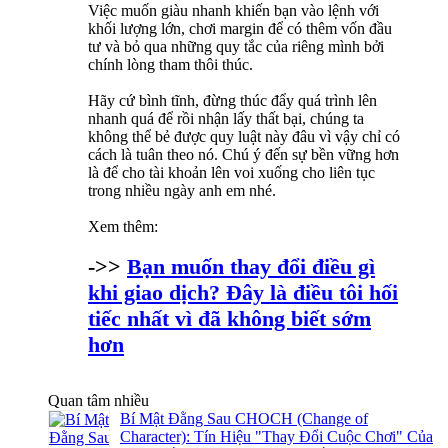
Việc muốn giàu nhanh khiến bạn vào lệnh với
khối lượng lớn, chơi margin để có thêm vốn đầu
tư và bỏ qua những quy tắc của riêng mình bởi
chính lòng tham thôi thúc.
Hãy cứ bình tĩnh, đừng thúc đẩy quá trình lên
nhanh quá để rồi nhận lấy thất bại, chúng ta
không thể bẻ được quy luật này đâu vì vậy chỉ có
cách là tuân theo nó. Chú ý đến sự bền vững hơn
là để cho tài khoản lên voi xuống cho liên tục
trong nhiều ngày anh em nhé.
Xem thêm:
->>
Bạn muốn thay đổi điều gì
khi giao dịch? Đây là điều tôi hối
tiếc nhất vì đã không biết sớm
hơn
Quan tâm nhiều
Bí Mật Đằng Sau CHOCH (Change of
Character): Tín Hiệu "Thay Đổi Cuộc Chơi" Của