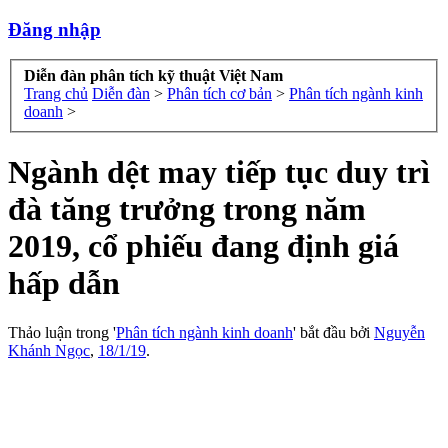
Đăng nhập
Diễn đàn phân tích kỹ thuật Việt Nam
Trang chủ
Diễn đàn
>
Phân tích cơ bản
>
Phân tích ngành kinh
doanh
>
Ngành dệt may tiếp tục duy trì
đà tăng trưởng trong năm
2019, cổ phiếu đang định giá
hấp dẫn
Thảo luận trong '
Phân tích ngành kinh doanh
' bắt đầu bởi
Nguyễn
Khánh Ngọc
,
18/1/19
.