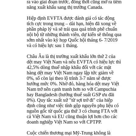
ra vào giai đoạn trước, đồng thời cũng mở ra tiềm
năng xuất khẩu sang thị trường Canada.
Hiệp định EVFTA được đánh giá có tác động
tích cực trong trung – dài hạn, hiện đã xong về
phần pháp lý và sẽ trải qua quá trình phê chuẩn
nội bộ từ những thành viên, dự kiến sẽ thông qua
sớm nhất vào kỳ họp Quốc hội tháng 6- 7/2019
và có hiệu lực sau 1 tháng.
Châu Âu là thị trường xuất khẩu lớn thứ 2 của
dệt may Việt Nam và nếu EVFTA có hiệu lực thì
42,5% dòng thuế nhập khẩu đối với các mặt
hàng dệt may Việt Nam ngay lập tức giảm về
0%, số còn lại theo lộ trình 3-7 năm sẽ được
hưởng mức 0%. Nhờ đó, hàng hóa dệt may Việt
Nam trở nên cạnh tranh hơn so với Campuchia
hay Bangladesh (hưởng thuế suất GSP ưu đãi
0%). Quy tắc xuất xứ "từ sợi trở đi" của hiệp
định cũng như việc tính gộp nguyên phụ liệu có
nguồn gốc từ quốc gia thứ 3 có chung FTA với
cả Việt Nam và EU cũng thuận lợi hơn cho các
doanh nghiệp Việt Nam so với CPTPP.
Cuộc chiến thương mại Mỹ-Trung không là