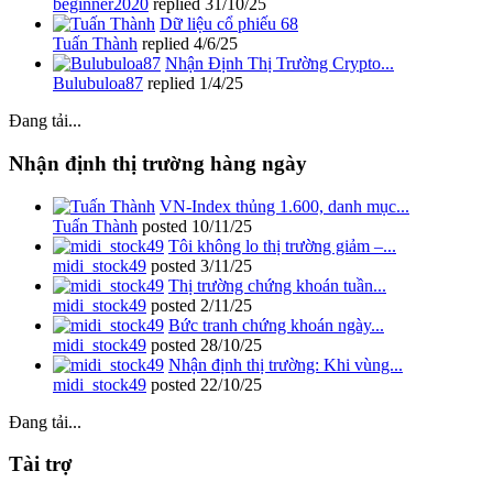
beginner2020
replied
31/10/25
Dữ liệu cổ phiếu 68
Tuấn Thành
replied
4/6/25
Nhận Định Thị Trường Crypto...
Bulubuloa87
replied
1/4/25
Đang tải...
Nhận định thị trường hàng ngày
VN-Index thủng 1.600, danh mục...
Tuấn Thành
posted
10/11/25
Tôi không lo thị trường giảm –...
midi_stock49
posted
3/11/25
Thị trường chứng khoán tuần...
midi_stock49
posted
2/11/25
Bức tranh chứng khoán ngày...
midi_stock49
posted
28/10/25
Nhận định thị trường: Khi vùng...
midi_stock49
posted
22/10/25
Đang tải...
Tài trợ