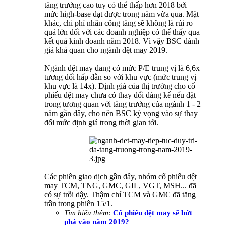
tăng trưởng cao tuy có thể thấp hơn 2018 bởi
mức high-base đạt được trong năm vừa qua. Mặt
khác, chi phí nhân công tăng sẽ không là rủi ro
quá lớn đối với các doanh nghiệp có thể thấy qua
kết quả kinh doanh năm 2018. Vì vậy BSC đánh
giá khả quan cho ngành dệt may 2019.
Ngành dệt may đang có mức P/E trung vị là 6,6x
tương đối hấp dẫn so với khu vực (mức trung vị
khu vực là 14x). Định giá của thị trường cho cổ
phiếu dệt may chưa có thay đổi đáng kể nếu đặt
trong tương quan với tăng trưởng của ngành 1 - 2
năm gần đây, cho nên BSC kỳ vọng vào sự thay
đổi mức định giá trong thời gian tới.
Các phiên giao dịch gần đây, nhóm cổ phiếu dệt
may TCM, TNG, GMC, GIL, VGT, MSH... đã
có sự trỗi dậy. Thậm chí TCM và GMC đã tăng
trần trong phiên 15/1.
Tìm hiểu thêm:
Cổ phiếu dệt may sẽ bứt
phá vào năm 2019?