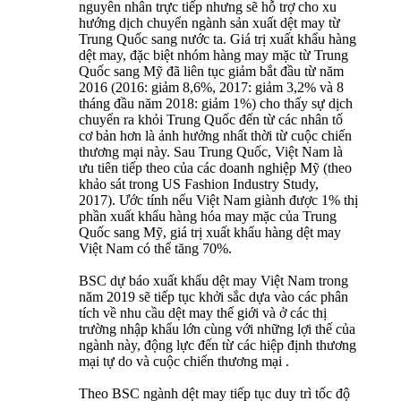
nguyên nhân trực tiếp nhưng sẽ hỗ trợ cho xu
hướng dịch chuyển ngành sản xuất dệt may từ
Trung Quốc sang nước ta. Giá trị xuất khẩu hàng
dệt may, đặc biệt nhóm hàng may mặc từ Trung
Quốc sang Mỹ đã liên tục giảm bắt đầu từ năm
2016 (2016: giảm 8,6%, 2017: giảm 3,2% và 8
tháng đầu năm 2018: giảm 1%) cho thấy sự dịch
chuyển ra khỏi Trung Quốc đến từ các nhân tố
cơ bản hơn là ảnh hưởng nhất thời từ cuộc chiến
thương mại này. Sau Trung Quốc, Việt Nam là
ưu tiên tiếp theo của các doanh nghiệp Mỹ (theo
khảo sát trong US Fashion Industry Study,
2017). Ước tính nếu Việt Nam giành được 1% thị
phần xuất khẩu hàng hóa may mặc của Trung
Quốc sang Mỹ, giá trị xuất khẩu hàng dệt may
Việt Nam có thể tăng 70%.
BSC dự báo xuất khẩu dệt may Việt Nam trong
năm 2019 sẽ tiếp tục khởi sắc dựa vào các phân
tích về nhu cầu dệt may thế giới và ở các thị
trường nhập khẩu lớn cùng với những lợi thế của
ngành này, động lực đến từ các hiệp định thương
mại tự do và cuộc chiến thương mại .
Theo BSC ngành dệt may tiếp tục duy trì tốc độ