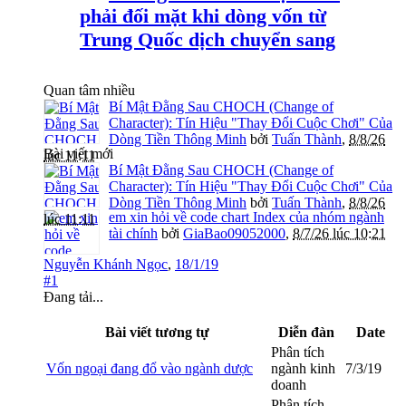
phải đối mặt khi dòng vốn từ
Trung Quốc dịch chuyển sang
Quan tâm nhiều
Bí Mật Đằng Sau CHOCH (Change of
Character): Tín Hiệu "Thay Đổi Cuộc Chơi" Của
Dòng Tiền Thông Minh
bởi
Tuấn Thành
,
8/8/26
Bài viết mới
lúc 11:11
Bí Mật Đằng Sau CHOCH (Change of
Character): Tín Hiệu "Thay Đổi Cuộc Chơi" Của
Dòng Tiền Thông Minh
bởi
Tuấn Thành
,
8/8/26
em xin hỏi về code chart Index của nhóm ngành
lúc 11:11
tài chính
bởi
GiaBao09052000
,
8/7/26 lúc 10:21
Nguyễn Khánh Ngọc
,
18/1/19
#1
Đang tải...
Bài viết tương tự
Diễn đàn
Date
Phân tích
Vốn ngoại đang đổ vào ngành dược
ngành kinh
7/3/19
doanh
Phân tích