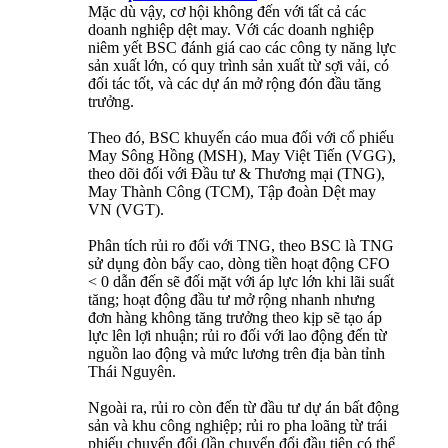
Mặc dù vậy, cơ hội không đến với tất cả các
doanh nghiệp dệt may. Với các doanh nghiệp
niêm yết BSC đánh giá cao các công ty năng lực
sản xuất lớn, có quy trình sản xuất từ sợi vải, có
đối tác tốt, và các dự án mở rộng đón đầu tăng
trưởng.
Theo đó, BSC khuyến cáo mua đối với cổ phiếu
May Sông Hồng (MSH), May Việt Tiến (VGG),
theo dõi đối với Đầu tư & Thương mại (TNG),
May Thành Công (TCM), Tập đoàn Dệt may
VN (VGT).
Phân tích rủi ro đối với TNG, theo BSC là TNG
sử dụng đòn bẩy cao, dòng tiền hoạt động CFO
< 0 dẫn đến sẽ đối mặt với áp lực lớn khi lãi suất
tăng; hoạt động đầu tư mở rộng nhanh nhưng
đơn hàng không tăng trưởng theo kịp sẽ tạo áp
lực lên lợi nhuận; rủi ro đối với lao động đến từ
nguồn lao động và mức lương trên địa bàn tỉnh
Thái Nguyên.
Ngoài ra, rủi ro còn đến từ đầu tư dự án bất động
sản và khu công nghiệp; rủi ro pha loãng từ trái
phiếu chuyển đổi (lần chuyển đổi đầu tiên có thể