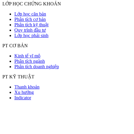
LỚP HỌC CHỨNG KHOÁN
Lớp học căn bản
Phân tích cơ bản
Phân tích kỹ thuật
Quy trình đầu tư
Lớp học phái sinh
PT CƠ BẢN
Kinh tế vĩ mô
Phân tích ngành
Phân tích doanh nghiệp
PT KỸ THUẬT
Thanh khoản
Xu hướng
Indicator