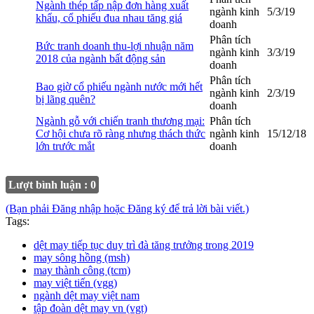
Ngành thép tấp nập đơn hàng xuất
ngành kinh
5/3/19
khẩu, cổ phiếu đua nhau tăng giá
doanh
Phân tích
Bức tranh doanh thu-lợi nhuận năm
ngành kinh
3/3/19
2018 của ngành bất động sản
doanh
Phân tích
Bao giờ cổ phiếu ngành nước mới hết
ngành kinh
2/3/19
bị lãng quên?
doanh
Ngành gỗ với chiến tranh thương mại:
Phân tích
Cơ hội chưa rõ ràng nhưng thách thức
ngành kinh
15/12/18
lớn trước mắt
doanh
Lượt bình luận : 0
(Bạn phải Đăng nhập hoặc Đăng ký để trả lời bài viết.)
Tags:
dệt may tiếp tục duy trì đà tăng trưởng trong 2019
may sông hồng (msh)
may thành công (tcm)
may việt tiến (vgg)
ngành dệt may việt nam
tập đoàn dệt may vn (vgt)