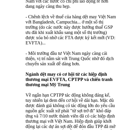
Nam với các nước có chi phí lao động rẻ hơn
đang ngày càng thu hẹp.
- Chênh lệch về thuế của hàng dệt may Việt Nam
với Bangladesh, Campuchia... ở một số thị
trường (do các nước này được hưởng thuế GSP
ưu đãi khi xuất khẩu sang một số thị trường)
được xóa bỏ nhờ các FTA được ký kết mới (VD:
EVFTA)...
- Môi trường đầu tư Việt Nam ngày càng cải
thiện, vị trí nằm sát với Trung Quốc nhờ đó dịch
chuyển sản xuất dễ dàng hơn.
Ngành dệt may có cơ hội từ các hiệp định
thương mại EVFTA, CPTPP và chiến tranh
thương mại Mỹ Trung
Về ngắn hạn CPTPP tác động không đáng kể,
tuy nhiên lại đem đến cơ hội về dài hạn. Mặc dù
được đánh giá không có tác động lớn do yêu cầu
nguồn gốc xuất xứ phải "từ sợi trở đi" khó đáp
ứng và 7/10 nước thành viên đã có các hiệp định
thương mại với Việt Nam. Hiệp định giúp khởi
động lại các dự án sợi dệt để đón đầu TPP đã mở