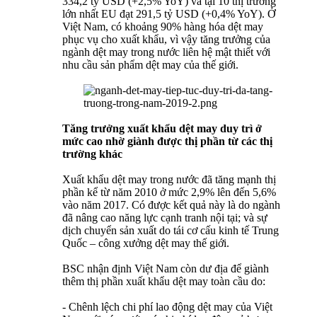
334,2 tỷ USD (+2,5% YoY) và tại 10 thị trường
lớn nhất EU đạt 291,5 tỷ USD (+0,4% YoY). Ở
Việt Nam, có khoảng 90% hàng hóa dệt may
phục vụ cho xuất khẩu, vì vậy tăng trưởng của
ngành dệt may trong nước liên hệ mật thiết với
nhu cầu sản phẩm dệt may của thế giới.
Tăng trưởng xuất khẩu dệt may duy trì ở
mức cao nhờ giành được thị phần từ các thị
trường khác
Xuất khẩu dệt may trong nước đã tăng mạnh thị
phần kể từ năm 2010 ở mức 2,9% lên đến 5,6%
vào năm 2017. Có được kết quả này là do ngành
đã nâng cao năng lực cạnh tranh nội tại; và sự
dịch chuyển sản xuất do tái cơ cấu kinh tế Trung
Quốc – công xưởng dệt may thế giới.
BSC nhận định Việt Nam còn dư địa để giành
thêm thị phần xuất khẩu dệt may toàn cầu do:
- Chênh lệch chi phí lao động dệt may của Việt