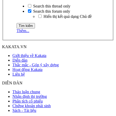
Search this thread only
Search this forum only
Hiển thị kết quả dạng Chủ đề
Thêm...
KAKATA.VN
Giới thiệu về Kakata
Diễn đàn
Thắc mắc - Góp ý xây dựng
Hoạt động Kakata
Liên hệ
DIỄN ĐÀN
Thảo luận chung
Nhận định thị trường
Phân tích cổ phiếu
Chứng khoán phái sinh
Sách - Tài liệu