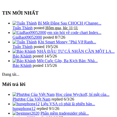
TIN MỚI NHẤT
Bí Mật Đằng Sau CHOCH (Change...
Tuấn Thành
posted
Hôm qua, lúc 11:11
em xin hỏi về code chart Index...
GiaBao09052000
posted
8/7/26
Khi Smart Money "Phá Vỡ Ranh...
Tuấn Thành
posted
19/5/26
NHÀ ĐẦU TƯ CÁ NHÂN CẦN MỘT LA...
Bảo Khánh
posted
14/5/26
Một Cuộc Gặp, Ba Kịch Bản: Nhà...
Bảo Khánh
posted
13/5/26
Đang tải...
Mới trả lời
Học cùng Wyckoff, bí mật của...
Phương Của Việt Nam
replied
6/3/26
Liệu VSA có phải là phiên bản...
hungphong12
replied
9/1/26
Phần mềm tradeguider phái...