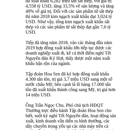
đã xuất khẩu 6,282 triệu tấn sắt thép, với giá trị
4,558 tỷ USD, tăng 33,5% về sản lượng và tăng
49% về giá trị. Đối với các sản phẩm từ sắt thép
thì năm 2018 kim ngạch xuất khẩu đạt 3,024 tỷ
USD. Như vậy, tổng kim ngạch xuất khẩu sắt
thép và các sản phẩm từ sắt thép đạt gần 7,6 tỷ
USD.
Tiếp đà tăng năm 2018, vào các tháng đầu năm
2019 hợp đồng xuất khẩu lớn tiếp tục được các
doanh nghiệp xuất đi, kể cả thời điểm nghỉ Tết
Nguyên đán Kỷ Hợi, thấy được một năm xuất
khẩu bận rộn của ngành.
Tập đoàn Hoa Sen đã ký hợp đồng xuất khẩu
4.300 tấn tôn, trị giá 3,7 triệu USD sang một số
nước châu Mỹ; bên cạnh là lô hàng 17.000 tấn
tôn đã xuất khẩu thành công sang Mỹ, trị giá hơn
14 triệu USD.
Ông Trần Ngọc Chu, Phó chủ tịch HĐQT
Thường trực điều hành Tập đoàn Hoa Sen cho
biết, suốt kỳ nghỉ Tết Nguyên đán, hoạt động sản
xuất, kinh doanh vẫn diễn ra bình thường, các
dây chuyền trọng yếu tại các nhà máy trên cả