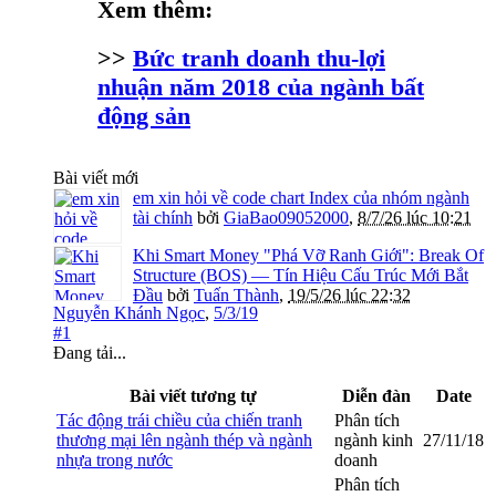
Xem thêm:
>>
Bức tranh doanh thu-lợi
nhuận năm 2018 của ngành bất
động sản
Bài viết mới
em xin hỏi về code chart Index của nhóm ngành
tài chính
bởi
GiaBao09052000
,
8/7/26 lúc 10:21
Khi Smart Money "Phá Vỡ Ranh Giới": Break Of
Structure (BOS) — Tín Hiệu Cấu Trúc Mới Bắt
Đầu
bởi
Tuấn Thành
,
19/5/26 lúc 22:32
Nguyễn Khánh Ngọc
,
5/3/19
#1
Đang tải...
Bài viết tương tự
Diễn đàn
Date
Tác động trái chiều của chiến tranh
Phân tích
thương mại lên ngành thép và ngành
ngành kinh
27/11/18
nhựa trong nước
doanh
Phân tích