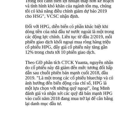
Trong bối cảnh biên lợi nhuận thấp hơn kế hoạch
và tình hình khó khăn của ngành tôn mạ, chúng
tôi có khả năng điều chỉnh giảm dự báo 2019
cho HSG", VCSC nhận định.
Đối với HPG, diễn biến có phần khác biệt khi
dòng tiền của nhà đầu tư nước ngoài là một trong
các động lực chính. Liên tục từ đầu 2/2019, mỗi
phiên giao dịch khối ngoại mua ròng hàng triệu
cổ phiếu HPG, đẩy giá cổ phiếu này tăng gần
12% trong chưa tới 10 phiên giao dịch.
Theo GĐ phân tích CTCK Yuanta, nguyên nhân
do cổ phiếu này đã giảm đến mức tương đối hấp
dẫn sau chuỗi phiên bán mạnh cuối 2018, đầu
2019. "Là một trong các cổ phiếu bluechip và có
ảnh hưởng đến biến động của chỉ số, HPG là
một lựa chọn với những quỹ ngoại", ông Minh
đánh giá và nhận xét các quỹ đã bán mạnh HPG
vào cuối năm 2018 đang mua trở lại để cân bằng
lại danh mục đầu tư.