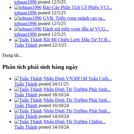
tohuan1996
posted
12/5/25
Báo Cáo Phân Tích Cổ Phiếu VCI...
tohuan1996
posted
12/5/25
GVR: Triển vọng ngành cao su...
tohuan1996
posted
12/5/25
Đánh giá triển vọng đầu tư VCG...
tohuan1996
posted
12/5/25
Bật Mí Chiến Lược Đầu Tư TCB...
Tuấn Thành
posted
22/3/25
Đang tải...
Phân tích phái sinh hàng ngày
Nhận Định VN30F1M Tuần Cuối...
Tuấn Thành
posted
24/11/25
Nhận Định Thị Trường Phái Sinh...
Tuấn Thành
posted
18/10/24
Nhận Định Thị Trường Phái Sinh...
Tuấn Thành
posted
16/10/24
Nhận Định Thị Trường Phái Sinh...
Tuấn Thành
posted
14/10/24
Nhận Định Thị Trường Chứng...
Tuấn Thành
posted
14/10/24