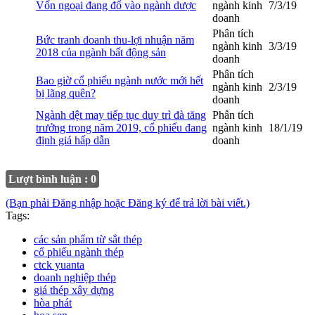
Vốn ngoại đang đổ vào ngành dược
ngành kinh
7/3/19
doanh
Phân tích
Bức tranh doanh thu-lợi nhuận năm
ngành kinh
3/3/19
2018 của ngành bất động sản
doanh
Phân tích
Bao giờ cổ phiếu ngành nước mới hết
ngành kinh
2/3/19
bị lãng quên?
doanh
Ngành dệt may tiếp tục duy trì đà tăng
Phân tích
trưởng trong năm 2019, cổ phiếu đang
ngành kinh
18/1/19
định giá hấp dẫn
doanh
Lượt bình luận : 0
(Bạn phải Đăng nhập hoặc Đăng ký để trả lời bài viết.)
Tags:
các sản phẩm từ sắt thép
cổ phiếu ngành thép
ctck yuanta
doanh nghiệp thép
giá thép xây dựng
hòa phát