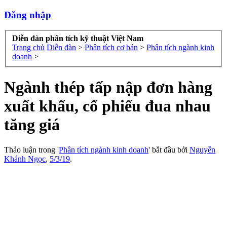
Đăng nhập
Diễn đàn phân tích kỹ thuật Việt Nam
Trang chủ
Diễn đàn
>
Phân tích cơ bản
>
Phân tích ngành kinh
doanh
>
Ngành thép tấp nập đơn hàng
xuất khẩu, cổ phiếu đua nhau
tăng giá
Thảo luận trong '
Phân tích ngành kinh doanh
' bắt đầu bởi
Nguyễn
Khánh Ngọc
,
5/3/19
.