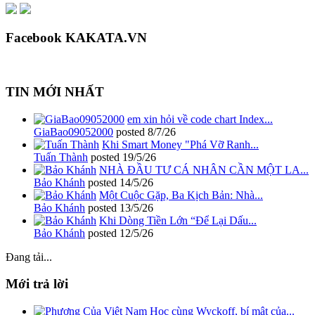
Facebook KAKATA.VN
TIN MỚI NHẤT
em xin hỏi về code chart Index...
GiaBao09052000
posted
8/7/26
Khi Smart Money "Phá Vỡ Ranh...
Tuấn Thành
posted
19/5/26
NHÀ ĐẦU TƯ CÁ NHÂN CẦN MỘT LA...
Bảo Khánh
posted
14/5/26
Một Cuộc Gặp, Ba Kịch Bản: Nhà...
Bảo Khánh
posted
13/5/26
Khi Dòng Tiền Lớn “Để Lại Dấu...
Bảo Khánh
posted
12/5/26
Đang tải...
Mới trả lời
Học cùng Wyckoff, bí mật của...