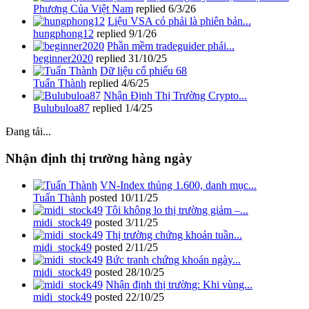
Phương Của Việt Nam
replied
6/3/26
Liệu VSA có phải là phiên bản...
hungphong12
replied
9/1/26
Phần mềm tradeguider phái...
beginner2020
replied
31/10/25
Dữ liệu cổ phiếu 68
Tuấn Thành
replied
4/6/25
Nhận Định Thị Trường Crypto...
Bulubuloa87
replied
1/4/25
Đang tải...
Nhận định thị trường hàng ngày
VN-Index thủng 1.600, danh mục...
Tuấn Thành
posted
10/11/25
Tôi không lo thị trường giảm –...
midi_stock49
posted
3/11/25
Thị trường chứng khoán tuần...
midi_stock49
posted
2/11/25
Bức tranh chứng khoán ngày...
midi_stock49
posted
28/10/25
Nhận định thị trường: Khi vùng...
midi_stock49
posted
22/10/25