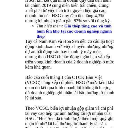
HSG, khi kết quả kinh doanh quý đầu tiên năm
tài chính 2019 cũng diễn biến trái chiều. Cũng
xuất phát từ việc tích trữ nguyên liệu giá cao,
doanh thu của HSG quý đầu tiên tăng 4,3%
nhưng lợi nhuận giảm gần 82% so với cùng kỳ.
Tìm hiểu thêm:
Giá thép tăng cao và tình
hình tồn kho tại các doanh nghiệp ngành
thép
Tuy cả Nam Kim và Hoa Sen đều cơ cấu lại hoạt
động kinh doanh với việc chuyển nhượng những
dự án bất động sản hay thanh lý máy móc,
nhưng theo HSC chỉ tác động ngắn hạn và xếp
triển vọng kinh doanh của 2 doanh nghiệp ở mức
kém khả quan.
Báo cáo cuối tháng 1 của CTCK Bản Việt
(VCSC) cũng xếp cổ phiếu HSG ở mức kém khả
quan do kết quả kinh doanh lõi không tích cực,
dù doanh nghiệp ghi nhận lãi bất thường từ thanh
lý tài sản.
Theo VCSC, biên lợi nhuận gộp giảm và chi phí
lãi vay cao tiếp tục ảnh hưởng tới lợi nhuận của
HSG. "Hoa Sen đã tránh được thêm một quý ghi
nhận lỗ nhờ lãi bất thường từ thanh lý tài sản.