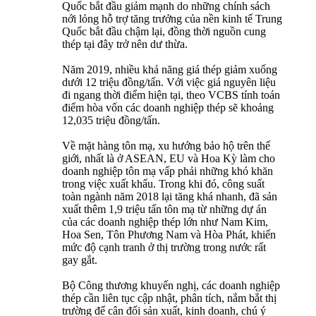
Quốc bắt đầu giảm mạnh do những chính sách
nới lỏng hỗ trợ tăng trưởng của nền kinh tế Trung
Quốc bắt đầu chậm lại, đồng thời nguồn cung
thép tại đây trở nên dư thừa.
Năm 2019, nhiều khả năng giá thép giảm xuống
dưới 12 triệu đồng/tấn. Với việc giá nguyên liệu
đi ngang thời điểm hiện tại, theo VCBS tính toán
điểm hòa vốn các doanh nghiệp thép sẽ khoảng
12,035 triệu đồng/tấn.
Về mặt hàng tôn mạ, xu hướng bảo hộ trên thế
giới, nhất là ở ASEAN, EU và Hoa Kỳ làm cho
doanh nghiệp tôn mạ vấp phải những khó khăn
trong việc xuất khẩu. Trong khi đó, công suất
toàn ngành năm 2018 lại tăng khá nhanh, đã sản
xuất thêm 1,9 triệu tấn tôn mạ từ những dự án
của các doanh nghiệp thép lớn như Nam Kim,
Hoa Sen, Tôn Phương Nam và Hòa Phát, khiến
mức độ cạnh tranh ở thị trường trong nước rất
gay gắt.
Bộ Công thương khuyến nghị, các doanh nghiệp
thép cần liên tục cập nhật, phân tích, nắm bắt thị
trường để cân đối sản xuất, kinh doanh, chú ý