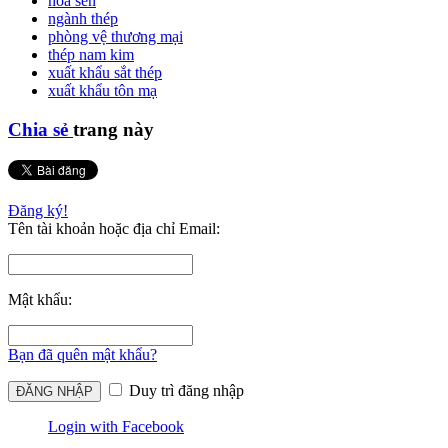
hoa sen
ngành thép
phòng vệ thương mại
thép nam kim
xuất khẩu sắt thép
xuất khẩu tôn mạ
Chia sẻ
trang này
Đăng ký!
Tên tài khoản hoặc địa chỉ Email:
Mật khẩu:
Bạn đã quên mật khẩu?
Duy trì đăng nhập
Login with Facebook