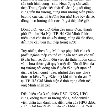
của tình hình cung - cầu. Hoạt động sản xuất
thép Trung Quốc siết chặt đã tác động tới tổng
cung trên thị trường, cũng như những biện pháp
bảo hộ của các thị trường lớn như Hoa Kỳ đã tác
động theo hướng tích cực tới giá thép thế giới.
Đồng thời, vào thời điểm đầu năm, ở các thành
phố lớn như Hà Nội, TP. Hồ Chí Minh là lúc
triển khai các dự án xây dựng, cũng đã tác động
đến nhu cầu tiêu thụ thép trong nước.
Tuy nhiên, theo ông Minh sự phục hồi của cổ
phiếu ngành thép có thể chỉ ngắn hạn khi các yếu
tố căn bản tác động đến việc dư thừa nguồn cung
vẫn chưa được giải quyết triệt để. "Sự đi lên của
thị trường bất động sản là yếu tố quyết định để
giải bài toán cung - cầu, nhưng điều này chưa
thực sự bền vững. Đặc biệt khi nhiều dự án lớn
tại TP. Hồ Chí Minh hiện ở tình trạng đình trệ",
ông Minh nhận xét.
Diễn biến của 3 cổ phiếu HSG, NKG, HPG
cũng không thực sự tương đồng. Một chuyên
viên phân tích đánh giá, diễn biến của HPG được
sự ủng hộ lớn từ dòng tiền của khối ngoại. Trái