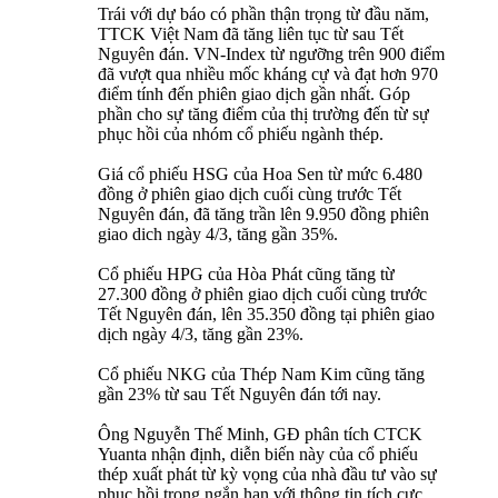
Trái với dự báo có phần thận trọng từ đầu năm,
TTCK Việt Nam đã tăng liên tục từ sau Tết
Nguyên đán. VN-Index từ ngưỡng trên 900 điểm
đã vượt qua nhiều mốc kháng cự và đạt hơn 970
điểm tính đến phiên giao dịch gần nhất. Góp
phần cho sự tăng điểm của thị trường đến từ sự
phục hồi của nhóm cổ phiếu ngành thép.
Giá cổ phiếu HSG của Hoa Sen từ mức 6.480
đồng ở phiên giao dịch cuối cùng trước Tết
Nguyên đán, đã tăng trần lên 9.950 đồng phiên
giao dich ngày 4/3, tăng gần 35%.
Cổ phiếu HPG của Hòa Phát cũng tăng từ
27.300 đồng ở phiên giao dịch cuối cùng trước
Tết Nguyên đán, lên 35.350 đồng tại phiên giao
dịch ngày 4/3, tăng gần 23%.
Cổ phiếu NKG của Thép Nam Kim cũng tăng
gần 23% từ sau Tết Nguyên đán tới nay.
Ông Nguyễn Thế Minh, GĐ phân tích CTCK
Yuanta nhận định, diễn biến này của cổ phiếu
thép xuất phát từ kỳ vọng của nhà đầu tư vào sự
phục hồi trong ngắn hạn với thông tin tích cực