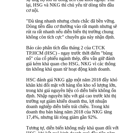
lại, HSG và NKG thì chủ yếu từ dòng tiền đầu
cơ nội.
"Đà tăng nhanh nhưng chưa chắc đã bền vững.
Dòng tiền đầu cơ thường vào rất mạnh nhưng sẽ
rút ra rất nhanh nếu diễn biến thị trường chung
không còn tích cực" chuyên gia này nhận định.
Báo cáo phân tích đầu tháng 2 của CTCK
TP.HCM (HSC) - ngay trước thời điểm "bùng
nổ" của cổ phiếu ngành thép, đều vẫn giữ đánh
giá kém khả quan cho HSG, NKG vì các thông
tin không khả quan từ hoạt động kinh doanh.
HSC đánh giá NKG gặp một năm 2018 đầy khó
khăn khi đối mặt với hàng tồn kho số lượng lớn,
trong khi giá nguyên liệu có diễn biến không ổn
định. Nhập nguyên liệu với giá cao trước khi thị
trường sụt giảm khiến doanh thu, lợi nhuận
doanh nghiệp diễn biến trái chiều. Trong khi
doanh thu bán hàng năm 2018 của NKG tăng
17,4%, nhưng lãi ròng giảm gần 92%.
Tương tự, diễn biến không mấy khả quan đối với