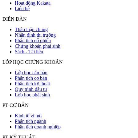
Hoạt động Kakata
Liên hệ
DIỄN ĐÀN
Thảo luận chung
Nhận định thị trường
Phân tích cổ phiếu
Chứng khoán phái sinh
Sách - Tài liệu
LỚP HỌC CHỨNG KHOÁN
Lớp học căn bản
Phân tích cơ bản
Phân tích kỹ thuật
Quy trình đầu tư
Lớp học phái sinh
PT CƠ BẢN
Kinh tế vĩ mô
Phân tích ngành
Phân tích doanh nghiệp
PT KỸ THUẬT