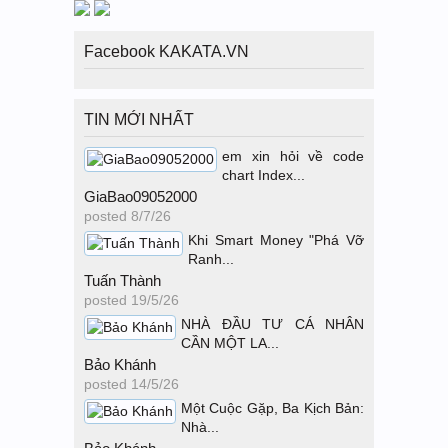
Facebook KAKATA.VN
TIN MỚI NHẤT
em xin hỏi về code
chart Index...
GiaBao09052000
posted
8/7/26
Khi Smart Money "Phá Vỡ
Ranh...
Tuấn Thành
posted
19/5/26
NHÀ ĐẦU TƯ CÁ NHÂN
CẦN MỘT LA...
Bảo Khánh
posted
14/5/26
Một Cuộc Gặp, Ba Kịch Bản:
Nhà...