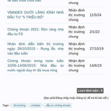
về đâu mùa mưa bão
chung
Nhận định
VNINDEX DƯỚI LĂNG KÍNH NHÀ
thị trường
11/5/24
ĐẦU TƯ "5 TRIỆU ĐÔ"
chung
Nhận định
Chứng khoán 2021: Rộn ràng nhà
thị trường
2/1/22
đầu tư F0
chung
Nhận định diễn biến thị trường
Nhận định
ngày 28/10/2019 - Rung lắc nhẹ
thị trường
27/10/19
vào đầu tuần
chung
Chứng khoán trong nước tuần
Nhận định
10/06-14/06/2019: Nhà đầu tư
thị trường
14/6/19
nước ngoài duy trì đà mua ròng
chung
Lượt bình luận : 0
(Bạn phải Đăng nhập hoặc Đăng ký để trả lời bài viết.)
Tags:
thị trường
vnindex
đầu tư chứng khoán