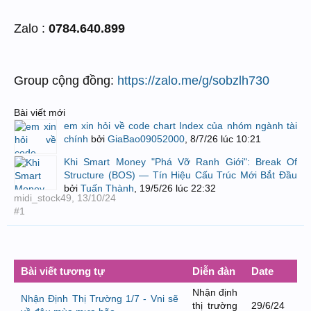
Zalo :
0784.640.899
Group cộng đồng:
https://zalo.me/g/sobzlh730
Bài viết mới
em xin hỏi về code chart Index của nhóm ngành tài
chính
bởi
GiaBao09052000
,
8/7/26 lúc 10:21
Khi Smart Money "Phá Vỡ Ranh Giới": Break Of
Structure (BOS) — Tín Hiệu Cấu Trúc Mới Bắt Đầu
bởi
Tuấn Thành
,
19/5/26 lúc 22:32
midi_stock49
,
13/10/24
#1
Bài viết tương tự
Diễn đàn
Date
Nhận định
Nhận Định Thị Trường 1/7 - Vni sẽ
thị trường
29/6/24