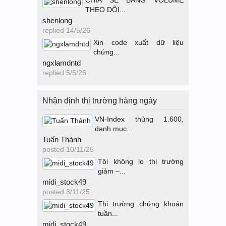
CHIA SẺ BẢNG VOLUME
THEO DÕI...
shenlong
replied
14/5/26
Xin code xuất dữ liệu
chứng...
ngxlamdntd
replied
5/5/26
Nhận định thị trường hàng ngày
VN-Index thủng 1.600,
danh mục...
Tuấn Thành
posted
10/11/25
Tôi không lo thị trường
giảm –...
midi_stock49
posted
3/11/25
Thị trường chứng khoán
tuần...
midi_stock49