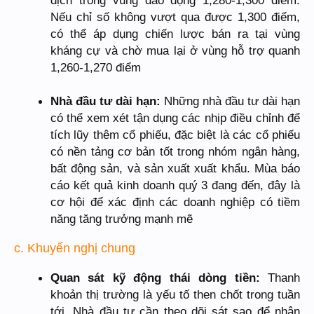
dịch trong vùng dao động 1,280-1,300 điểm.
Nếu chỉ số không vượt qua được 1,300 điểm,
có thể áp dụng chiến lược bán ra tại vùng
kháng cự và chờ mua lại ở vùng hỗ trợ quanh
1,260-1,270 điểm
Nhà đầu tư dài hạn:
Những nhà đầu tư dài hạn
có thể xem xét tận dụng các nhịp điều chỉnh để
tích lũy thêm cổ phiếu, đặc biệt là các cổ phiếu
có nền tảng cơ bản tốt trong nhóm ngân hàng,
bất động sản, và sản xuất xuất khẩu. Mùa báo
cáo kết quả kinh doanh quý 3 đang đến, đây là
cơ hội để xác định các doanh nghiệp có tiềm
năng tăng trưởng mạnh mẽ
c. Khuyến nghị chung
Quan sát kỹ động thái dòng tiền:
Thanh
khoản thị trường là yếu tố then chốt trong tuần
tới. Nhà đầu tư cần theo dõi sát sao để nhận