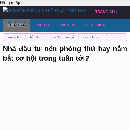
Đăng nhập
TRANG CHỦ
Tìm kiếm diễn đàn
Bài viết gần đây
Đăng chủ đề
DIỄN ĐÀN
LỚP HỌC
LIÊN HỆ
GIỚI THIỆU
Trang chủ
Diễn đàn
Trao đổi chung về thị trường chứng khoán Việt Nam
Nhận định thị trường chung
Nhà đầu tư nên phòng thủ hay nắm
bắt cơ hội trong tuần tới?