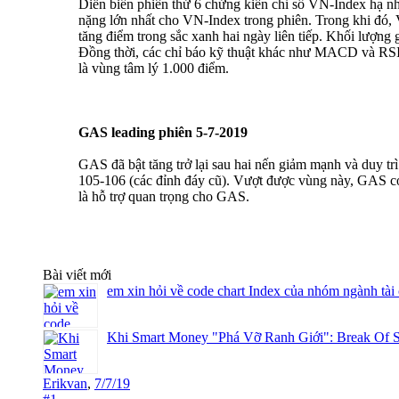
Diễn biến phiên thứ 6 chứng kiến chỉ số VN-Index hạ nhiệ
nặng lớn nhất cho VN-Index trong phiên. Trong khi đó, 
tăng điểm trong sắc xanh hai ngày liên tiếp. Khối lượng
Đồng thời, các chỉ báo kỹ thuật khác như MACD và RSI đa
là vùng tâm lý 1.000 điểm.
GAS leading phiên 5-7-2019
GAS đã bật tăng trở lại sau hai nến giảm mạnh và duy t
105-106 (các đỉnh đáy cũ). Vượt được vùng này, GAS có 
là hỗ trợ quan trọng cho GAS.
Bài viết mới
em xin hỏi về code chart Index của nhóm ngành tài
Khi Smart Money "Phá Vỡ Ranh Giới": Break Of S
Erikvan
,
7/7/19