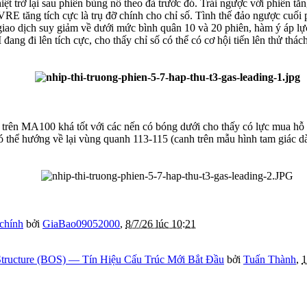
t trở lại sau phiên bùng nổ theo đà trước đó. Trái ngược với phiên tă
VRE tăng tích cực là trụ đỡ chính cho chỉ số. Tình thế đảo ngược cu
 giao dịch suy giảm về dưới mức bình quân 10 và 20 phiên, hàm ý áp l
ng đi lên tích cực, cho thấy chỉ số có thể có cơ hội tiến lên thử thá
rì trên MA100 khá tốt với các nến có bóng dưới cho thấy có lực mua 
thể hướng về lại vùng quanh 113-115 (canh trên mẫu hình tam giác dà
 chính
bởi
GiaBao09052000
,
8/7/26 lúc 10:21
tructure (BOS) — Tín Hiệu Cấu Trúc Mới Bắt Đầu
bởi
Tuấn Thành
,
1