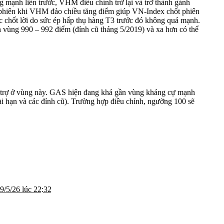
ng mạnh liền trước, VHM điều chỉnh trở lại và trở thành gánh
ối phiên khi VHM đảo chiều tăng điểm giúp VN-Index chốt phiên
ực chốt lời do sức ép hấp thụ hàng T3 trước đó không quá mạnh.
ch vùng 990 – 992 điểm (đỉnh cũ tháng 5/2019) và xa hơn có thể
hỗ trợ ở vùng này. GAS hiện đang khá gần vùng kháng cự mạnh
i hạn và các đỉnh cũ). Trường hợp điều chỉnh, ngưỡng 100 sẽ
9/5/26 lúc 22:32