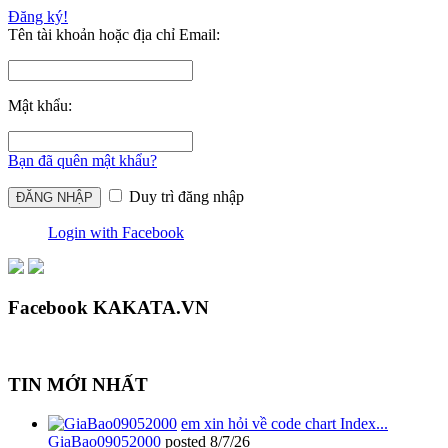
Đăng ký!
Tên tài khoản hoặc địa chỉ Email:
Mật khẩu:
Bạn đã quên mật khẩu?
Duy trì đăng nhập
Login with Facebook
Facebook KAKATA.VN
TIN MỚI NHẤT
em xin hỏi về code chart Index...
GiaBao09052000
posted
8/7/26