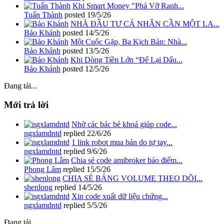
Khi Smart Money "Phá Vỡ Ranh...
Tuấn Thành
posted
19/5/26
NHÀ ĐẦU TƯ CÁ NHÂN CẦN MỘT LA...
Bảo Khánh
posted
14/5/26
Một Cuộc Gặp, Ba Kịch Bản: Nhà...
Bảo Khánh
posted
13/5/26
Khi Dòng Tiền Lớn “Để Lại Dấu...
Bảo Khánh
posted
12/5/26
Đang tải...
Mới trả lời
Nhờ các bác bẻ khoá giúp code...
ngxlamdntd
replied
22/6/26
1 link robot mua bán do tự tay...
ngxlamdntd
replied
9/6/26
Chia sẻ code amibroker báo điểm...
Phong Lâm
replied
15/5/26
CHIA SẺ BẢNG VOLUME THEO DÕI...
shenlong
replied
14/5/26
Xin code xuất dữ liệu chứng...
ngxlamdntd
replied
5/5/26
Đang tải...