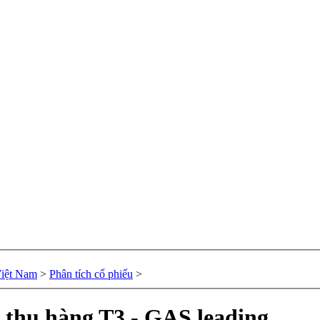
Việt Nam
>
Phân tích cổ phiếu
>
p thụ hàng T3 - GAS leading