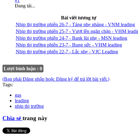
#1
Đang tải...
Bài viết tương tự
Nhịp thị trường phiên 26-7 - Táng nhẹ nhàng - VNM leading
Nhịp thị trường phiên 25-7 - Vượt lên ngăn chặn - VHM leadi
Nhịp thị trường phiên 24-7 - Bank lùi nhẹ - MSN leading
Nhịp thị trường phiên 23-7 - Bung sức - VHM leading
Nhịp thị trường phiên 22-7 - Lắc nhẹ - VJC Leading
Lượt bình luận : 0
(Bạn phải Đăng nhập hoặc Đăng ký để trả lời bài viết.)
Tags:
gas
leading
nhịp thị trường
Chia sẻ
trang này