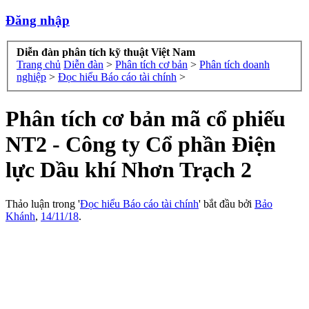
Đăng nhập
Diễn đàn phân tích kỹ thuật Việt Nam
Trang chủ
Diễn đàn
>
Phân tích cơ bản
>
Phân tích doanh
nghiệp
>
Đọc hiểu Báo cáo tài chính
>
Phân tích cơ bản mã cổ phiếu
NT2 - Công ty Cổ phần Điện
lực Dầu khí Nhơn Trạch 2
Thảo luận trong '
Đọc hiểu Báo cáo tài chính
' bắt đầu bởi
Bảo
Khánh
,
14/11/18
.