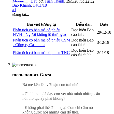
Đầu
bởi
Tuấn Thành
,
19/5/26 lúc 22:32
Bảo Khánh
,
14/11/18
#1
Đang tải...
Bài viết tương tự
Diễn đàn
Date
Phân tích cơ bản mã cổ phiếu
Đọc hiểu Báo
29/12/18
HVN - Người khổng lồ thức giấc
cáo tài chính
Phân tích cơ bản mã cổ phiếu CSM
Đọc hiểu Báo
3/12/18
- Công ty Casumina
cáo tài chính
Đọc hiểu Báo
Phân tích cơ bản mã cổ phiếu TNG
2/11/18
cáo tài chính
memenaotaz
Guest
Bà mẹ kêu lên với cậu con trai nhỏ:
- Chính con đã dạy con vẹt nhà mình những câu
nói thô tục ấy phải không?
- Không phải thế đâu mẹ ạ! Con chỉ cấm nó
không được nói những câu đó thôi.