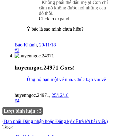
- Không phải thế đâu mẹ ạ! Con chỉ
cấm nó không được nói những câu
đó thôi.
Click to expand...
Ý bác là sao mình chưa hiểu?
Bảo Khánh
,
29/11/18
#3
huyenngoc.24971
Guest
Ủng hộ bạn một vé nha. Chúc bạn vui vẻ
huyenngoc.24971
,
25/12/18
#4
Lượt bình luận : 3
(Bạn phải Đăng nhập hoặc Đăng ký để trả lời bài viết.)
Tags: