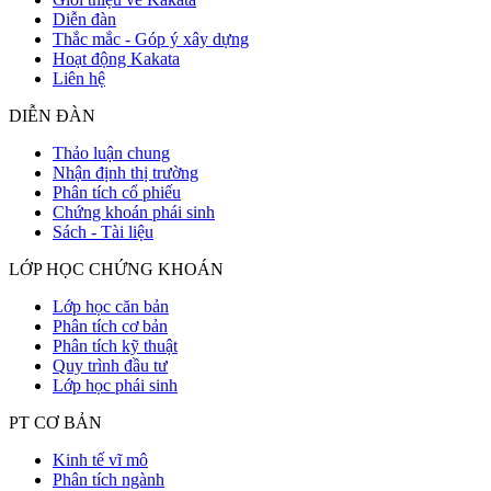
Diễn đàn
Thắc mắc - Góp ý xây dựng
Hoạt động Kakata
Liên hệ
DIỄN ĐÀN
Thảo luận chung
Nhận định thị trường
Phân tích cổ phiếu
Chứng khoán phái sinh
Sách - Tài liệu
LỚP HỌC CHỨNG KHOÁN
Lớp học căn bản
Phân tích cơ bản
Phân tích kỹ thuật
Quy trình đầu tư
Lớp học phái sinh
PT CƠ BẢN
Kinh tế vĩ mô
Phân tích ngành