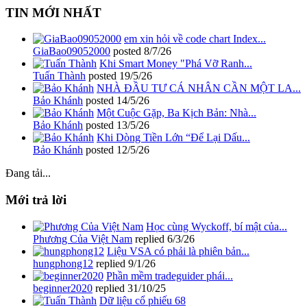
TIN MỚI NHẤT
em xin hỏi về code chart Index...
GiaBao09052000
posted
8/7/26
Khi Smart Money "Phá Vỡ Ranh...
Tuấn Thành
posted
19/5/26
NHÀ ĐẦU TƯ CÁ NHÂN CẦN MỘT LA...
Bảo Khánh
posted
14/5/26
Một Cuộc Gặp, Ba Kịch Bản: Nhà...
Bảo Khánh
posted
13/5/26
Khi Dòng Tiền Lớn “Để Lại Dấu...
Bảo Khánh
posted
12/5/26
Đang tải...
Mới trả lời
Học cùng Wyckoff, bí mật của...
Phương Của Việt Nam
replied
6/3/26
Liệu VSA có phải là phiên bản...
hungphong12
replied
9/1/26
Phần mềm tradeguider phái...
beginner2020
replied
31/10/25
Dữ liệu cổ phiếu 68