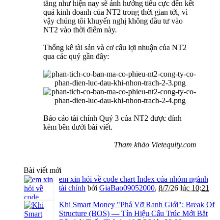
tăng như hiện nay sẽ ảnh hưởng tiêu cực đến kết
quả kinh doanh của NT2 trong thời gian tới, vì
vậy chúng tôi khuyến nghị không đầu tư vào
NT2 vào thời điểm này.
Thống kê tài sản và cơ cấu lợi nhuận của NT2
qua các quý gần đây:
Báo cáo tài chính Quý 3 của NT2 được đính
kèm bên dưới bài viết.
Tham khảo Vietequity.com
Bài viết mới
em xin hỏi về code chart Index của nhóm ngành
tài chính
bởi
GiaBao09052000
,
8/7/26 lúc 10:21
Khi Smart Money "Phá Vỡ Ranh Giới": Break Of
Structure (BOS) — Tín Hiệu Cấu Trúc Mới Bắt