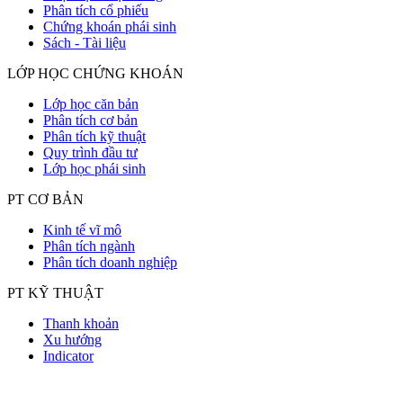
Phân tích cổ phiếu
Chứng khoán phái sinh
Sách - Tài liệu
LỚP HỌC CHỨNG KHOÁN
Lớp học căn bản
Phân tích cơ bản
Phân tích kỹ thuật
Quy trình đầu tư
Lớp học phái sinh
PT CƠ BẢN
Kinh tế vĩ mô
Phân tích ngành
Phân tích doanh nghiệp
PT KỸ THUẬT
Thanh khoản
Xu hướng
Indicator