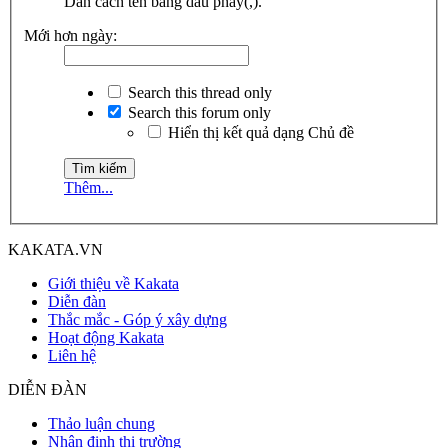
Dãn cách tên bằng dấu phẩy(,).
Mới hơn ngày:
Search this thread only
Search this forum only
Hiển thị kết quả dạng Chủ đề
Thêm...
KAKATA.VN
Giới thiệu về Kakata
Diễn đàn
Thắc mắc - Góp ý xây dựng
Hoạt động Kakata
Liên hệ
DIỄN ĐÀN
Thảo luận chung
Nhận định thị trường