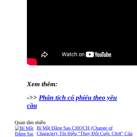
Xem thêm:
->>
Phân tích cổ phiếu theo yêu
cầu
Quan tâm nhiều
Bí Mật Đằng Sau CHOCH (Change of
Character): Tín Hiệu "Thay Đổi Cuộc Chơi" Của