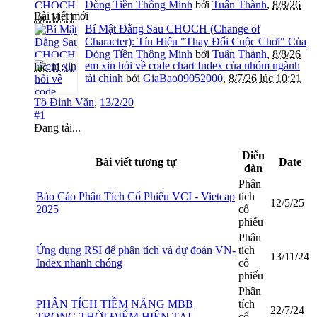
Dòng Tiền Thông Minh
bởi
Tuấn Thành
,
8/8/26
Bài viết mới
lúc 11:11
Bí Mật Đằng Sau CHOCH (Change of
Character): Tín Hiệu "Thay Đổi Cuộc Chơi" Của
Dòng Tiền Thông Minh
bởi
Tuấn Thành
,
8/8/26
em xin hỏi về code chart Index của nhóm ngành
lúc 11:11
tài chính
bởi
GiaBao09052000
,
8/7/26 lúc 10:21
Tô Đình Văn
,
13/2/20
#1
Đang tải...
Diễn
Bài viết tương tự
Date
đàn
Phân
Báo Cáo Phân Tích Cổ Phiếu VCI - Vietcap
tích
12/5/25
2025
cổ
phiếu
Phân
Ứng dụng RSI để phân tích và dự đoán VN-
tích
13/11/24
Index nhanh chóng
cổ
phiếu
Phân
PHÂN TÍCH TIỀM NĂNG MBB
tích
22/7/24
TRONG THỜI ĐIỂM HIỆN TẠI
cổ