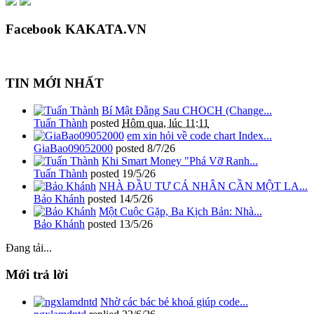
Facebook KAKATA.VN
TIN MỚI NHẤT
Bí Mật Đằng Sau CHOCH (Change...
Tuấn Thành
posted
Hôm qua, lúc 11:11
em xin hỏi về code chart Index...
GiaBao09052000
posted
8/7/26
Khi Smart Money "Phá Vỡ Ranh...
Tuấn Thành
posted
19/5/26
NHÀ ĐẦU TƯ CÁ NHÂN CẦN MỘT LA...
Bảo Khánh
posted
14/5/26
Một Cuộc Gặp, Ba Kịch Bản: Nhà...
Bảo Khánh
posted
13/5/26
Đang tải...
Mới trả lời
Nhờ các bác bẻ khoá giúp code...