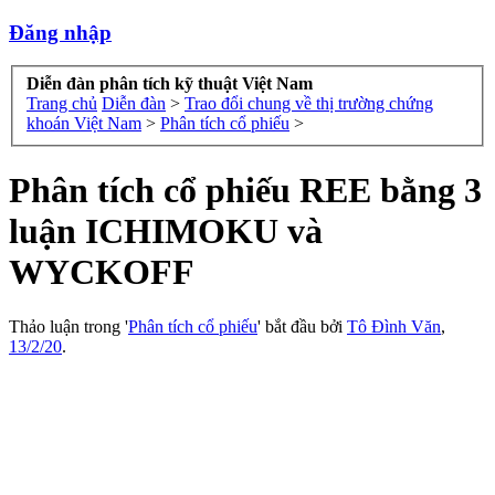
Đăng nhập
Diễn đàn phân tích kỹ thuật Việt Nam
Trang chủ
Diễn đàn
>
Trao đổi chung về thị trường chứng
khoán Việt Nam
>
Phân tích cổ phiếu
>
Phân tích cổ phiếu REE bằng 3
luận ICHIMOKU và
WYCKOFF
Thảo luận trong '
Phân tích cổ phiếu
' bắt đầu bởi
Tô Đình Văn
,
13/2/20
.