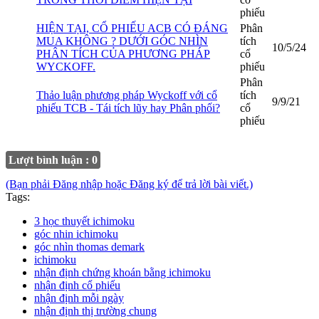
phiếu
HIỆN TẠI, CỔ PHIẾU ACB CÓ ĐÁNG
Phân
MUA KHÔNG ? DƯỚI GÓC NHÌN
tích
10/5/24
PHÂN TÍCH CỦA PHƯƠNG PHÁP
cổ
WYCKOFF.
phiếu
Phân
Thảo luận phương pháp Wyckoff với cổ
tích
9/9/21
phiếu TCB - Tái tích lũy hay Phân phối?
cổ
phiếu
Lượt bình luận : 0
(Bạn phải Đăng nhập hoặc Đăng ký để trả lời bài viết.)
Tags:
3 học thuyết ichimoku
góc nhin ichimoku
góc nhìn thomas demark
ichimoku
nhận định chứng khoán bằng ichimoku
nhận định cổ phiếu
nhận định mỗi ngày
nhận định thị trường chung