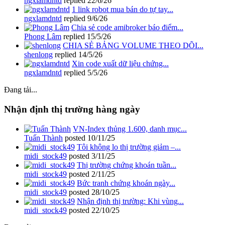
ngxlamdntd
replied
22/6/26
1 link robot mua bán do tự tay...
ngxlamdntd
replied
9/6/26
Chia sẻ code amibroker báo điểm...
Phong Lâm
replied
15/5/26
CHIA SẺ BẢNG VOLUME THEO DÕI...
shenlong
replied
14/5/26
Xin code xuất dữ liệu chứng...
ngxlamdntd
replied
5/5/26
Đang tải...
Nhận định thị trường hàng ngày
VN-Index thủng 1.600, danh mục...
Tuấn Thành
posted
10/11/25
Tôi không lo thị trường giảm –...
midi_stock49
posted
3/11/25
Thị trường chứng khoán tuần...
midi_stock49
posted
2/11/25
Bức tranh chứng khoán ngày...
midi_stock49
posted
28/10/25
Nhận định thị trường: Khi vùng...
midi_stock49
posted
22/10/25