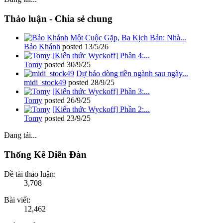
Thảo luận - Chia sẻ chung
Một Cuộc Gặp, Ba Kịch Bản: Nhà...
Bảo Khánh
posted
13/5/26
[Kiến thức Wyckoff] Phần 4:...
Tomy
posted
30/9/25
Dự báo dòng tiền ngành sau ngày...
midi_stock49
posted
28/9/25
[Kiến thức Wyckoff] Phần 3:...
Tomy
posted
26/9/25
[Kiến thức Wyckoff] Phần 2:...
Tomy
posted
23/9/25
Đang tải...
Thống Kê Diễn Đàn
Đề tài thảo luận:
3,708
Bài viết:
12,462