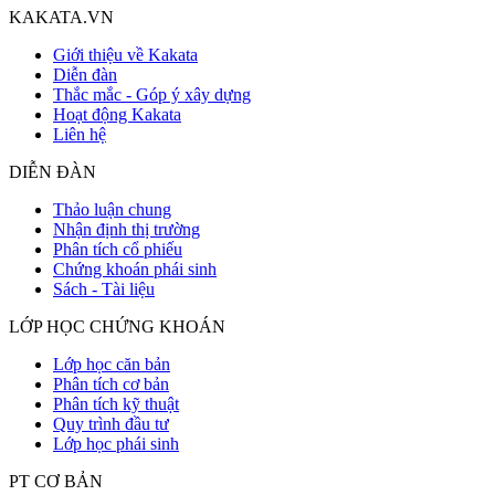
KAKATA.VN
Giới thiệu về Kakata
Diễn đàn
Thắc mắc - Góp ý xây dựng
Hoạt động Kakata
Liên hệ
DIỄN ĐÀN
Thảo luận chung
Nhận định thị trường
Phân tích cổ phiếu
Chứng khoán phái sinh
Sách - Tài liệu
LỚP HỌC CHỨNG KHOÁN
Lớp học căn bản
Phân tích cơ bản
Phân tích kỹ thuật
Quy trình đầu tư
Lớp học phái sinh
PT CƠ BẢN