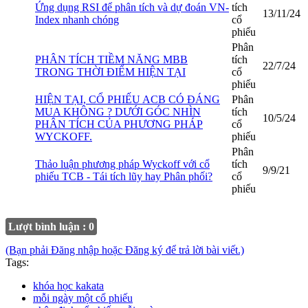
Ứng dụng RSI để phân tích và dự đoán VN-
tích
13/11/24
Index nhanh chóng
cổ
phiếu
Phân
PHÂN TÍCH TIỀM NĂNG MBB
tích
22/7/24
TRONG THỜI ĐIỂM HIỆN TẠI
cổ
phiếu
HIỆN TẠI, CỔ PHIẾU ACB CÓ ĐÁNG
Phân
MUA KHÔNG ? DƯỚI GÓC NHÌN
tích
10/5/24
PHÂN TÍCH CỦA PHƯƠNG PHÁP
cổ
WYCKOFF.
phiếu
Phân
Thảo luận phương pháp Wyckoff với cổ
tích
9/9/21
phiếu TCB - Tái tích lũy hay Phân phối?
cổ
phiếu
Lượt bình luận : 0
(Bạn phải Đăng nhập hoặc Đăng ký để trả lời bài viết.)
Tags:
khóa học kakata
mỗi ngày một cổ phiếu