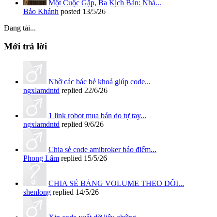
Một Cuộc Gặp, Ba Kịch Bản: Nhà...
Bảo Khánh
posted
13/5/26
Đang tải...
Mới trả lời
Nhờ các bác bẻ khoá giúp code...
ngxlamdntd
replied
22/6/26
1 link robot mua bán do tự tay...
ngxlamdntd
replied
9/6/26
Chia sẻ code amibroker báo điểm...
Phong Lâm
replied
15/5/26
CHIA SẺ BẢNG VOLUME THEO DÕI...
shenlong
replied
14/5/26