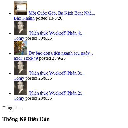
Một Cuộc Gặp, Ba Kịch Bản: Nhà...
Bảo Khánh
posted
13/5/26
[Kiến thức Wyckoff] Phần 4:...
Tomy
posted
30/9/25
Dự báo dòng tiền ngành sau ngày...
midi_stock49
posted
28/9/25
[Kiến thức Wyckoff] Phần 3:...
Tomy
posted
26/9/25
[Kiến thức Wyckoff] Phần 2:...
Tomy
posted
23/9/25
Đang tải...
Thống Kê Diễn Đàn