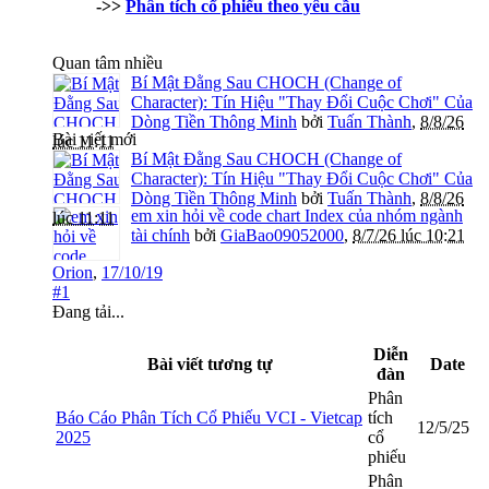
->>
Phân tích cổ phiếu theo yêu cầu
Quan tâm nhiều
Bí Mật Đằng Sau CHOCH (Change of
Character): Tín Hiệu "Thay Đổi Cuộc Chơi" Của
Dòng Tiền Thông Minh
bởi
Tuấn Thành
,
8/8/26
Bài viết mới
lúc 11:11
Bí Mật Đằng Sau CHOCH (Change of
Character): Tín Hiệu "Thay Đổi Cuộc Chơi" Của
Dòng Tiền Thông Minh
bởi
Tuấn Thành
,
8/8/26
em xin hỏi về code chart Index của nhóm ngành
lúc 11:11
tài chính
bởi
GiaBao09052000
,
8/7/26 lúc 10:21
Orion
,
17/10/19
#1
Đang tải...
Diễn
Bài viết tương tự
Date
đàn
Phân
Báo Cáo Phân Tích Cổ Phiếu VCI - Vietcap
tích
12/5/25
2025
cổ
phiếu
Phân