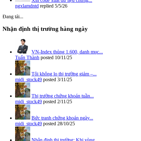
Xin code xuất dữ liệu chứng...
ngxlamdntd
replied
5/5/26
Đang tải...
Nhận định thị trường hàng ngày
VN-Index thủng 1.600, danh mục...
Tuấn Thành
posted
10/11/25
Tôi không lo thị trường giảm –...
midi_stock49
posted
3/11/25
Thị trường chứng khoán tuần...
midi_stock49
posted
2/11/25
Bức tranh chứng khoán ngày...
midi_stock49
posted
28/10/25
Nhận định thị trường: Khi vùng...