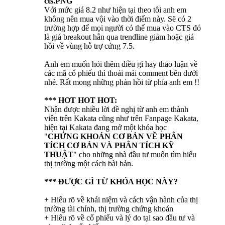
Với mức giá 8.2 như hiện tại theo tôi anh em
không nên mua vội vào thời điểm này. Sẽ có 2
trường hợp để mọi người có thể mua vào CTS đó
là giá breakout hẳn qua trendline giảm hoặc giá
hồi về vùng hỗ trợ cứng 7.5.
Anh em muốn hỏi thêm điều gì hay thảo luận về
các mã cổ phiếu thì thoải mái comment bên dưới
nhé. Rất mong những phản hồi từ phía anh em !!
*** HOT HOT HOT:
Nhận được nhiều lời đề nghị từ anh em thành
viên trên Kakata cũng như trên Fanpage Kakata,
hiện tại Kakata đang mở một khóa học
"
CHỨNG KHOÁN CƠ BẢN VỀ PHÂN
TÍCH CƠ BẢN VÀ PHÂN TÍCH KỸ
THUẬT
" cho những nhà đầu tư muốn tìm hiểu
thị trường một cách bài bản.
*** ĐƯỢC GÌ TỪ KHÓA HỌC NÀY?
+ Hiểu rõ về khái niệm và cách vận hành của thị
trường tài chính, thị trường chứng khoán
+ Hiểu rõ về cổ phiếu và lý do tại sao đầu tư và