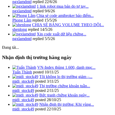
ngxlamdntd
replied
22/6/26
1 link robot mua bán do tự tay...
ngxlamdntd
replied
9/6/26
Chia sẻ code amibroker báo điểm...
Phong Lâm
replied
15/5/26
CHIA SẺ BẢNG VOLUME THEO DÕI...
shenlong
replied
14/5/26
Xin code xuất dữ liệu chứng...
ngxlamdntd
replied
5/5/26
Đang tải...
Nhận định thị trường hàng ngày
VN-Index thủng 1.600, danh mục...
Tuấn Thành
posted
10/11/25
Tôi không lo thị trường giảm –...
midi_stock49
posted
3/11/25
Thị trường chứng khoán tuần...
midi_stock49
posted
2/11/25
Bức tranh chứng khoán ngày...
midi_stock49
posted
28/10/25
Nhận định thị trường: Khi vùng...
midi_stock49
posted
22/10/25