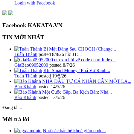
Login with Facebook
Facebook KAKATA.VN
TIN MỚI NHẤT
Bí Mật Đằng Sau CHOCH (Change...
Tuấn Thành
posted
8/8/26 lúc 11:11
em xin hỏi về code chart Index...
GiaBao09052000
posted
8/7/26
Khi Smart Money "Phá Vỡ Ranh...
Tuấn Thành
posted
19/5/26
NHÀ ĐẦU TƯ CÁ NHÂN CẦN MỘT LA...
Bảo Khánh
posted
14/5/26
Một Cuộc Gặp, Ba Kịch Bản: Nhà...
Bảo Khánh
posted
13/5/26
Đang tải...
Mới trả lời
Nhờ các bác bẻ khoá giúp code...