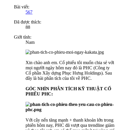
Bài viết:
567
Đã được thích:
88
Giới tính:
Nam
Xin chào anh em. Cổ phiếu tôi muốn chia sẻ với
mọi người ngày hôm nay đó là PHC (Công ty
Cổ phần Xây dựng Phục Hưng Holdings). Sau
đây là bài phân tích của tôi về PHC.
GÓC NHÌN PHÂN TÍCH KỸ THUẬT CỔ
PHIẾU PHC:
Với cây nến tăng mạnh + thanh khoản lớn trong
phiên hôm nay, PHC đã vượt qua trendline giảm