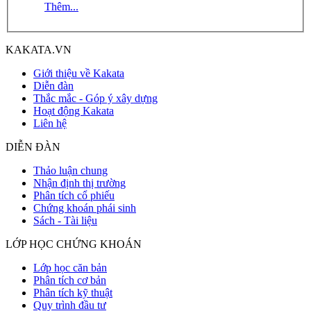
Thêm...
KAKATA.VN
Giới thiệu về Kakata
Diễn đàn
Thắc mắc - Góp ý xây dựng
Hoạt động Kakata
Liên hệ
DIỄN ĐÀN
Thảo luận chung
Nhận định thị trường
Phân tích cổ phiếu
Chứng khoán phái sinh
Sách - Tài liệu
LỚP HỌC CHỨNG KHOÁN
Lớp học căn bản
Phân tích cơ bản
Phân tích kỹ thuật
Quy trình đầu tư