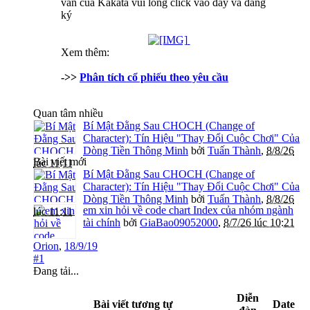
vấn của Kakata vui lòng click vào đây và đăng
ký
Xem thêm:
->>
Phân tích cổ phiếu theo yêu cầu
Quan tâm nhiều
Bí Mật Đằng Sau CHOCH (Change of
Character): Tín Hiệu "Thay Đổi Cuộc Chơi" Của
Dòng Tiền Thông Minh
bởi
Tuấn Thành
,
8/8/26
Bài viết mới
lúc 11:11
Bí Mật Đằng Sau CHOCH (Change of
Character): Tín Hiệu "Thay Đổi Cuộc Chơi" Của
Dòng Tiền Thông Minh
bởi
Tuấn Thành
,
8/8/26
em xin hỏi về code chart Index của nhóm ngành
lúc 11:11
tài chính
bởi
GiaBao09052000
,
8/7/26 lúc 10:21
Orion
,
18/9/19
#1
Đang tải...
Diễn
Bài viết tương tự
Date