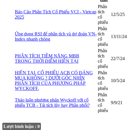
đàn
Phân
Báo Cáo Phân Tích Cổ Phiếu VCI - Vietcap
tích
12/5/25
2025
cổ
phiếu
Phân
Ứng dụng RSI để phân tích và dự đoán VN-
tích
13/11/24
Index nhanh chóng
cổ
phiếu
Phân
PHÂN TÍCH TIỀM NĂNG MBB
tích
22/7/24
TRONG THỜI ĐIỂM HIỆN TẠI
cổ
phiếu
HIỆN TẠI, CỔ PHIẾU ACB CÓ ĐÁNG
Phân
MUA KHÔNG ? DƯỚI GÓC NHÌN
tích
10/5/24
PHÂN TÍCH CỦA PHƯƠNG PHÁP
cổ
WYCKOFF.
phiếu
Phân
Thảo luận phương pháp Wyckoff với cổ
tích
9/9/21
phiếu TCB - Tái tích lũy hay Phân phối?
cổ
phiếu
Lượt bình luận : 0