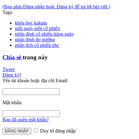
(Bạn phải Đăng nhập hoặc Đăng ký để trả lời bài viết.)
Tags:
khóa học kakata
mỗi ngày một cổ phiếu
nhận định cổ phiếu hàng ngày
nhận định thị trường
phân tích cổ phiếu phc
Chia sẻ
trang này
Tweet
Đăng ký!
Tên tài khoản hoặc địa chỉ Email:
Mật khẩu:
Bạn đã quên mật khẩu?
Duy trì đăng nhập