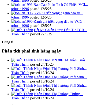
tohuan1996
posted
12/5/25
Báo Cáo Phân Tích Cổ Phiếu VCI...
tohuan1996
posted
12/5/25
GVR: Triển vọng ngành cao su...
tohuan1996
posted
12/5/25
Đánh giá triển vọng đầu tư VCG...
tohuan1996
posted
12/5/25
Bật Mí Chiến Lược Đầu Tư TCB...
Tuấn Thành
posted
22/3/25
Đang tải...
Phân tích phái sinh hàng ngày
Nhận Định VN30F1M Tuần Cuối...
Tuấn Thành
posted
24/11/25
Nhận Định Thị Trường Phái Sinh...
Tuấn Thành
posted
18/10/24
Nhận Định Thị Trường Phái Sinh...
Tuấn Thành
posted
16/10/24
Nhận Định Thị Trường Phái Sinh...
Tuấn Thành
posted
14/10/24
Nhận Định Thị Trường Chứng...
Tuấn Thành
posted
14/10/24