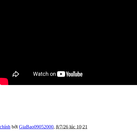
 chính
bởi
GiaBao09052000
,
8/7/26 lúc 10:21