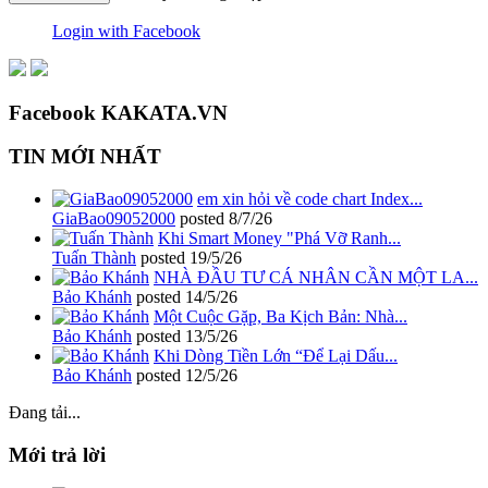
Login with Facebook
Facebook KAKATA.VN
TIN MỚI NHẤT
em xin hỏi về code chart Index...
GiaBao09052000
posted
8/7/26
Khi Smart Money "Phá Vỡ Ranh...
Tuấn Thành
posted
19/5/26
NHÀ ĐẦU TƯ CÁ NHÂN CẦN MỘT LA...
Bảo Khánh
posted
14/5/26
Một Cuộc Gặp, Ba Kịch Bản: Nhà...
Bảo Khánh
posted
13/5/26
Khi Dòng Tiền Lớn “Để Lại Dấu...
Bảo Khánh
posted
12/5/26
Đang tải...
Mới trả lời