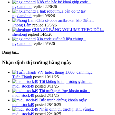
Nhờ các bác bẻ khoá giúp code...
ngxlamdntd
replied
22/6/26
1 link robot mua bán do tự tay...
ngxlamdntd
replied
9/6/26
Chia sẻ code amibroker báo điểm...
Phong Lâm
replied
15/5/26
CHIA SẺ BẢNG VOLUME THEO DÕI...
shenlong
replied
14/5/26
Xin code xuất dữ liệu chứng...
ngxlamdntd
replied
5/5/26
Đang tải...
Nhận định thị trường hàng ngày
VN-Index thủng 1.600, danh mục...
Tuấn Thành
posted
10/11/25
Tôi không lo thị trường giảm –...
midi_stock49
posted
3/11/25
Thị trường chứng khoán tuần...
midi_stock49
posted
2/11/25
Bức tranh chứng khoán ngày...
midi_stock49
posted
28/10/25
Nhận định thị trường: Khi vùng...
midi_stock49
posted
22/10/25