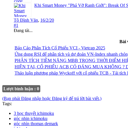
Khi Smart Money "Phá Vỡ Ranh Giới": Break Of S
Tô Đình Văn
,
16/2/20
#1
Đang tải...
Bài 
Báo Cáo Phân Tích Cổ Phiếu VCI - Vietcap 2025
Ứng dụng RSI để phân tích và dự đoán VN-Index nhanh chón
PHÂN TÍCH TIỀM NĂNG MBB TRONG THỜI ĐIỂM HI
HIỆN TẠI, CỔ PHIẾU ACB CÓ ĐÁNG MUA KHÔNG ?
Thảo luận phương pháp Wyckoff với cổ phiếu TCB - Tái tích 
Lượt bình luận : 0
(Bạn phải Đăng nhập hoặc Đăng ký để trả lời bài viết.)
Tags:
3 học thuyết ichimoku
góc nhin ichimoku
góc nhìn thomas demark