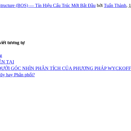
tructure (BOS) — Tín Hiệu Cấu Trúc Mới Bắt Đầu
bởi
Tuấn Thành
,
1
viết tương tự
g
ỆN TẠI
 DƯỚI GÓC NHÌN PHÂN TÍCH CỦA PHƯƠNG PHÁP WYCKOFF
lũy hay Phân phối?