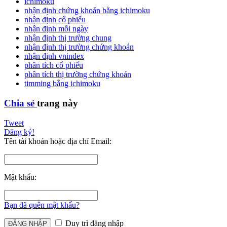
ichimoku
nhận định chứng khoán bằng ichimoku
nhận định cổ phiếu
nhận định mỗi ngày
nhận định thị trường chung
nhận định thị trường chứng khoán
nhận định vnindex
phân tích cổ phiếu
phân tích thị trường chứng khoán
timming bằng ichimoku
Chia sẻ
trang này
Tweet
Đăng ký!
Tên tài khoản hoặc địa chỉ Email:
Mật khẩu:
Bạn đã quên mật khẩu?
Duy trì đăng nhập