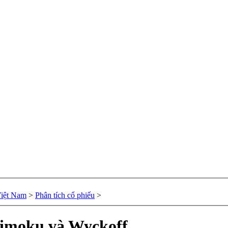
Việt Nam
>
Phân tích cổ phiếu
>
himoku và Wyckoff