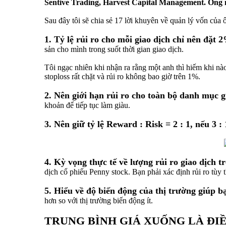
Sentive Trading, Harvest Capital Management. Ông n
Sau đây tôi sẽ chia sẻ 17 lời khuyên về quản lý vốn của 
1. Tỷ lệ rủi ro cho mỗi giao dịch chỉ nên đặt
sản cho mình trong suốt thời gian giao dịch.
Tôi ngạc nhiên khi nhận ra rằng một anh thì hiếm khi nào
stoploss rất chặt và rủi ro không bao giờ trên 1%.
2. Nên giới hạn rủi ro cho toàn bộ danh mục 
khoản để tiếp tục làm giàu.
3. Nên giữ tỷ lệ Reward : Risk = 2 : 1, nếu 3 :
4. Kỳ vọng thực tế về lượng rủi ro giao dịch t
dịch cổ phiếu Penny stock. Bạn phải xác định rủi ro tùy
5. Hiểu về độ biến động của thị trường giúp b
hơn so với thị trường biến động ít.
TRUNG BÌNH GIÁ XUỐNG LÀ ĐI