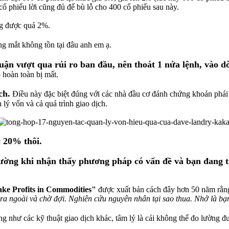
 cổ phiếu lời cũng đủ để bù lỗ cho 400 cổ phiếu sau này.
ng được quá 2%.
ng mắt không tồn tại đâu anh em ạ.
uận vượt qua rủi ro ban đầu, nên thoát 1 nửa lệnh, vào dờ
o hoàn toàn bị mất.
ch.
Điều này đặc biệt đúng với các nhà đầu cơ đánh chứng khoán phái s
 lý vốn và cả quá trình giao dịch.
 20% thôi.
 trường khi nhận thấy phương pháp có vấn đề và bạn đang t
ke Profits in Commodities"
được xuất bản cách đây hơn 50 năm rằng
là ra ngoài và chờ đợi. Nghiên cứu nguyên nhân tại sao thua. Nhớ là b
 như các kỹ thuật giao dịch khác, tâm lý là cái không thể đo lường đư