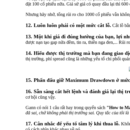
đặt 100 cổ phiếu nữa. Giả sử giá có quay đầu lại thì 600
Nhưng hãy nhớ, tổng rủi ro cho 1000 cổ phiếu vẫn khô
12. Luôn luôn phải có một mức cắt lỗ.
Cắt lỗ bằ
13. Một khi giá đi đúng hướng của bạn, lợi nh
được nạn tạo gap nửa đêm, tin ra, thiên nga đen,... Rủi r
14. Hiểu được thị trường mà bạn đang giao dị
thị trường, phí spread cũng là những yếu tố chi phối quản
15. Phấn đấu giữ Maximum Drawdown ở mức
16. Sẵn sàng cắt hết lệnh và đánh giá lại thị
cơ hội cũng vậy.
Gann có nói 1 câu rất hay trong quyển sách
"How to Ma
đã sai, chứ không phải thị trường sai. Quy tắc của tôi 
17. Cân nhắc để yếu tố tâm lý khi thua lỗ.
Không
có cách nhìn khác nhau về nó.