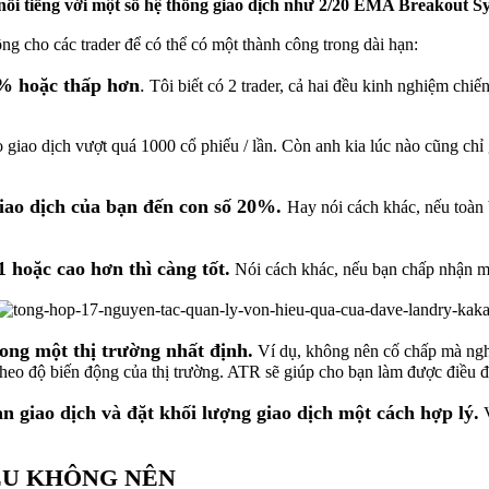
ổi tiếng với một số hệ thống giao dịch như 2/20 EMA Breakout Sys
ông cho các trader để có thể có một thành công trong dài hạn:
 2% hoặc thấp hơn
.
Tôi biết có 2 trader, cả hai đều kinh nghiệm chiế
 giao dịch vượt quá 1000 cổ phiếu / lần. Còn anh kia lúc nào cũng chỉ 
giao dịch của bạn đến con số 20%.
Hay nói cách khác, nếu toàn 
 1 hoặc cao hơn thì càng tốt.
Nói cách khác, nếu bạn chấp nhận mất 
rong một thị trường nhất định.
Ví dụ, không nên cố chấp mà nghĩ
 theo độ biến động của thị trường. ATR sẽ giúp cho bạn làm được điều đ
ạn giao dịch và đặt khối lượng giao dịch một cách hợp lý.
V
ỀU KHÔNG NÊN