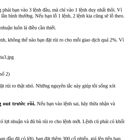
phải bạn vào 3 lệnh đâu, mà chỉ vào 1 lệnh duy nhất thôi. Vì
lần bình thường. Nếu bạn lỗ 1 lệnh, 2 lệnh kia cũng sẽ lỗ theo.
nhuận luôn là điều cần thiết.
h, không thể nào bạn đặt rủi ro cho mỗi giao dịch quá 2%. Vì
số 2)
đặt rủi ro thật nhỏ. Những nguyên tắc này giúp tôi sống xót
 out trước rồi.
Nếu bạn vào lệnh sai, hãy thừa nhận và
ó lợi nhuận và đủ bù rủi ro cho lệnh mới. Lệnh cũ phải có khối
an đầu đã có lời), bạn đặt thêm 300 cổ phiếu, giá lên tiếp bạn