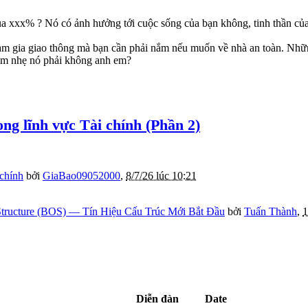
hua xxx% ? Nó có ảnh hưởng tới cuộc sống của bạn không, tinh thần củ
 tham gia giao thông mà bạn cần phải nắm nếu muốn về nhà an toàn. Nhữ
em nhẹ nó phải không anh em?
ong lĩnh vực Tài chính (Phần 2)
 chính
bởi
GiaBao09052000
,
8/7/26 lúc 10:21
tructure (BOS) — Tín Hiệu Cấu Trúc Mới Bắt Đầu
bởi
Tuấn Thành
,
1
Diễn đàn
Date