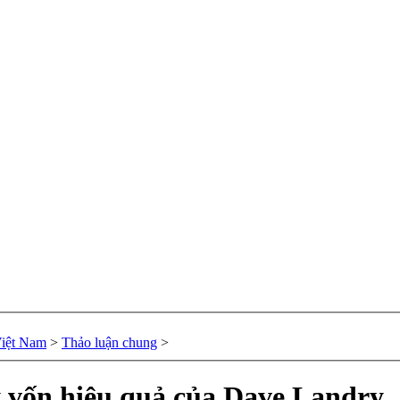
Việt Nam
>
Thảo luận chung
>
ý vốn hiệu quả của Dave Landry