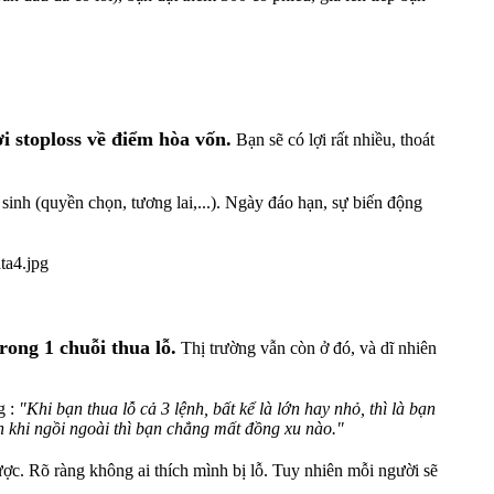
i stoploss về điểm hòa vốn.
Bạn sẽ có lợi rất nhiều, thoát
inh (quyền chọn, tương lai,...). Ngày đáo hạn, sự biến động
rong 1 chuỗi thua lỗ.
Thị trường vẫn còn ở đó, và dĩ nhiên
 :
"Khi bạn thua lỗ cả 3 lệnh, bất kể là lớn hay nhỏ, thì là bạn
ạn khi ngồi ngoài thì bạn chẳng mất đồng xu nào."
ợc. Rõ ràng không ai thích mình bị lỗ. Tuy nhiên mỗi người sẽ