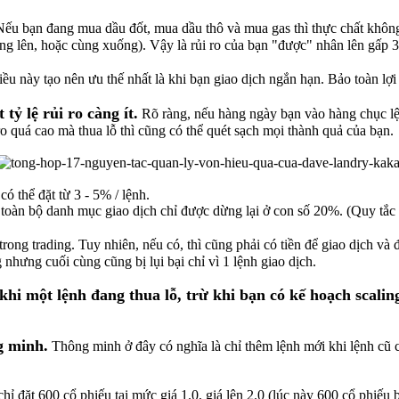
ếu bạn đang mua dầu đốt, mua dầu thô và mua gas thì thực chất không 
ng lên, hoặc cùng xuống). Vậy là rủi ro của bạn "được" nhân lên gấp 3 
ều này tạo nên ưu thế nhất là khi bạn giao dịch ngắn hạn. Bảo toàn lợi 
tỷ lệ rủi ro càng ít.
Rõ ràng, nếu hàng ngày bạn vào hàng chục lện
 ro quá cao mà thua lỗ thì cũng có thể quét sạch mọi thành quả của bạn.
có thể đặt từ 3 - 5% / lệnh.
o toàn bộ danh mục giao dịch chỉ được dừng lại ở con số 20%. (Quy tắc 
ong trading. Tuy nhiên, nếu có, thì cũng phải có tiền để giao dịch và 
g nhưng cuối cùng cũng bị lụi bại chỉ vì 1 lệnh giao dịch.
hi một lệnh đang thua lỗ, trừ khi bạn có kế hoạch scaling
g minh.
Thông minh ở đây có nghĩa là chỉ thêm lệnh mới khi lệnh cũ c
ỉ đặt 600 cổ phiếu tại mức giá 1.0, giá lên 2.0 (lúc này 600 cổ phiếu b