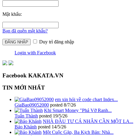
Mật khẩu:
Bạn đã quên mật khẩu?
Duy trì đăng nhập
Login with Facebook
Facebook KAKATA.VN
TIN MỚI NHẤT
em xin hỏi về code chart Index...
GiaBao09052000
posted
8/7/26
Khi Smart Money "Phá Vỡ Ranh...
Tuấn Thành
posted
19/5/26
NHÀ ĐẦU TƯ CÁ NHÂN CẦN MỘT LA...
Bảo Khánh
posted
14/5/26
Một Cuộc Gặp, Ba Kịch Bản: Nhà...