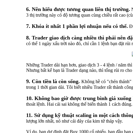
6. Nên hiểu được tương quan liên thị trường.
N
3 thị trường này có độ tương quan cùng chiều rất cao (cù
7. Khóa ít nhất 1 phần lợi nhuận nếu có thể.
Đi
8. Trader giao dịch càng nhiều thì phải nên đặt 
có thể 1 ngày xấu trời nào đó, chỉ cần 1 lệnh bạn đặt rủi
Những Trader dài hạn hơn, giao dịch 3 - 4 lệnh / năm thì 
Nhưng bất kể bạn là Trader dạng nào, thì tổng rủi ro ch
9. Còn tiền là còn sống.
Không hề có "chén thánh" tr
trong 1 thời gian dài. Tôi biết nhiều Trader rất thành côn
10. Không bao giờ được trung bình giá xuống k
thoát lệnh. Hai cái sai không thể biến thành 1 cách đúng.
11. Sử dụng kỹ thuật scaling in một cách thôn
lượng lớn nhất, nó như cái đáy của kim tử tháp vậy.
Ví dụ, bạn dự định đặt Buy 1000 cổ phiếu, ban đầu bạn ch