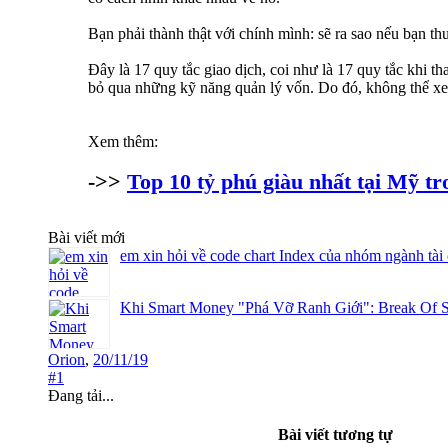
Bạn phải thành thật với chính mình: sẽ ra sao nếu bạn t
Đây là 17 quy tắc giao dịch, coi như là 17 quy tắc khi
bỏ qua những kỹ năng quản lý vốn. Do đó, không thể x
Xem thêm:
->>
Top 10 tỷ phú giàu nhất tại Mỹ tr
Bài viết mới
em xin hỏi về code chart Index của nhóm ngành tài
Khi Smart Money "Phá Vỡ Ranh Giới": Break Of S
Orion
,
20/11/19
#1
Đang tải...
Bài viết tương tự