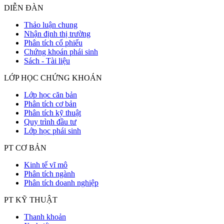
DIỄN ĐÀN
Thảo luận chung
Nhận định thị trường
Phân tích cổ phiếu
Chứng khoán phái sinh
Sách - Tài liệu
LỚP HỌC CHỨNG KHOÁN
Lớp học căn bản
Phân tích cơ bản
Phân tích kỹ thuật
Quy trình đầu tư
Lớp học phái sinh
PT CƠ BẢN
Kinh tế vĩ mô
Phân tích ngành
Phân tích doanh nghiệp
PT KỸ THUẬT
Thanh khoản