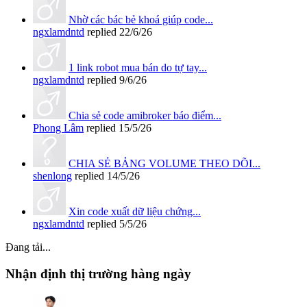
Nhờ các bác bẻ khoá giúp code...
ngxlamdntd
replied
22/6/26
1 link robot mua bán do tự tay...
ngxlamdntd
replied
9/6/26
Chia sẻ code amibroker báo điểm...
Phong Lâm
replied
15/5/26
CHIA SẺ BẢNG VOLUME THEO DÕI...
shenlong
replied
14/5/26
Xin code xuất dữ liệu chứng...
ngxlamdntd
replied
5/5/26
Đang tải...
Nhận định thị trường hàng ngày