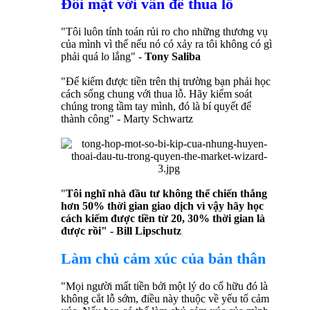
Đối mặt với vấn đề thua lỗ
"Tôi luôn tính toán rủi ro cho những thương vụ
của mình vì thế nếu nó có xảy ra tôi không có gì
phải quá lo lắng" -
Tony Saliba
"Để kiếm được tiền trên thị trường bạn phải học
cách sống chung với thua lỗ. Hãy kiểm soát
chúng trong tầm tay mình, đó là bí quyết để
thành công" - Marty Schwartz
"
Tôi nghĩ nhà đầu tư không thể chiến thắng
hơn 50% thời gian giao dịch vì vậy hãy học
cách kiếm được tiền từ 20, 30% thời gian là
được rồi" - Bill Lipschutz
Làm chủ cảm xúc của bản thân
"Mọi người mất tiền bởi một lý do cố hữu đó là
không cắt lỗ sớm, điều này thuộc về yếu tố cảm