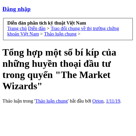
Đăng nhập
Diễn đàn phân tích kỹ thuật Việt Nam
Trang chủ
Diễn đàn
>
Trao đổi chung về thị trường chứng
khoán Việt Nam
>
Thảo luận chung
>
Tổng hợp một số bí kíp của
những huyền thoại đầu tư
trong quyển "The Market
Wizards"
Thảo luận trong '
Thảo luận chung
' bắt đầu bởi
Orion
,
1/11/19
.