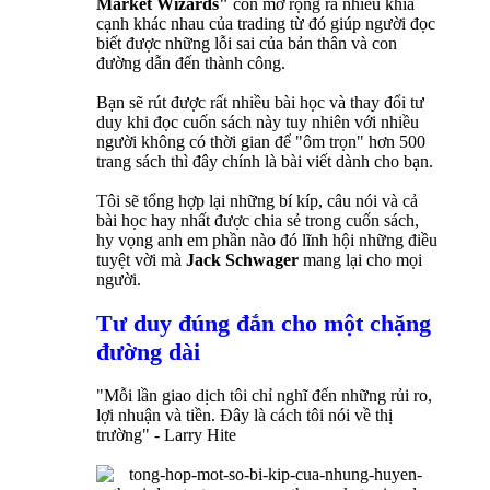
Market Wizards"
còn mở rộng ra nhiều khía
cạnh khác nhau của trading từ đó giúp người đọc
biết được những lỗi sai của bản thân và con
đường dẫn đến thành công.
Bạn sẽ rút được rất nhiều bài học và thay đổi tư
duy khi đọc cuốn sách này tuy nhiên với nhiều
người không có thời gian để "ôm trọn" hơn 500
trang sách thì đây chính là bài viết dành cho bạn.
Tôi sẽ tổng hợp lại những bí kíp, câu nói và cả
bài học hay nhất được chia sẻ trong cuốn sách,
hy vọng anh em phần nào đó lĩnh hội những điều
tuyệt vời mà
Jack Schwager
mang lại cho mọi
người.
Tư duy đúng đắn cho một chặng
đường dài
"Mỗi lần giao dịch tôi chỉ nghĩ đến những rủi ro,
lợi nhuận và tiền. Đây là cách tôi nói về thị
trường" - Larry Hite