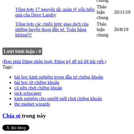
chung
Thảo
Tổng hợp 17 nguyên tắc quản lý vốn hiệu
luận
20/11/19
quả của Dave Landry
chung
Tổng hợp các chiến lược giao dịch của
Thảo
những huyền thoại đầu tư. Toàn hàng
luận
26/8/19
khủng!!!
chung
Lượt bình luận : 0
(Bạn phải Đăng nhập hoặc Đăng ký để trả lời bài viết.)
Tags:
bài học kinh nghiệm trong đầu tư chứng khoán
bài học từ chứng khoán
có nên chơi chứng khoán
jack schwager
kinh nghiệm cho người mới chơi chứng khoán
the market wizards
Chia sẻ
trang này