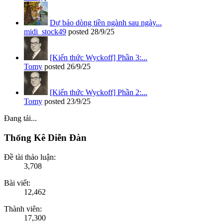
Dự báo dòng tiền ngành sau ngày...
midi_stock49
posted
28/9/25
[Kiến thức Wyckoff] Phần 3:...
Tomy
posted
26/9/25
[Kiến thức Wyckoff] Phần 2:...
Tomy
posted
23/9/25
Đang tải...
Thống Kê Diễn Đàn
Đề tài thảo luận:
3,708
Bài viết:
12,462
Thành viên:
17,300