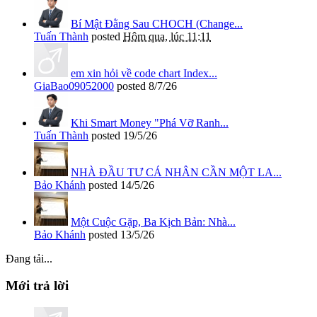
Bí Mật Đằng Sau CHOCH (Change...
Tuấn Thành
posted
Hôm qua, lúc 11:11
em xin hỏi về code chart Index...
GiaBao09052000
posted
8/7/26
Khi Smart Money "Phá Vỡ Ranh...
Tuấn Thành
posted
19/5/26
NHÀ ĐẦU TƯ CÁ NHÂN CẦN MỘT LA...
Bảo Khánh
posted
14/5/26
Một Cuộc Gặp, Ba Kịch Bản: Nhà...
Bảo Khánh
posted
13/5/26
Đang tải...
Mới trả lời