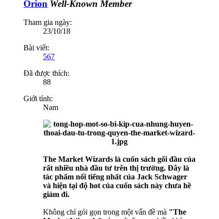
Orion
Well-Known Member
Tham gia ngày:
23/10/18
Bài viết:
567
Đã được thích:
88
Giới tính:
Nam
The Market Wizards là cuốn sách gối đầu của
rất nhiều nhà đầu tư trên thị trường. Đây là
tác phẩm nổi tiếng nhất của Jack Schwager
và hiện tại độ hot của cuốn sách này chưa hề
giảm đi.
Không chỉ gói gọn trong một vấn đề mà
"The