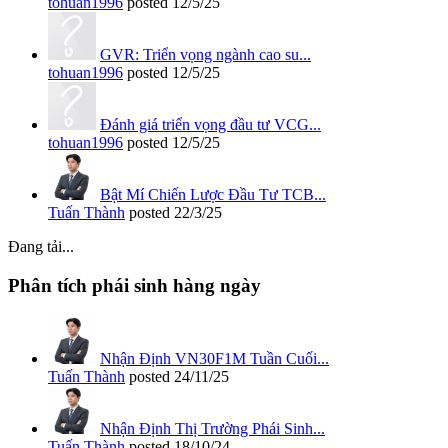
tohuan1996
posted
12/5/25
GVR: Triển vọng ngành cao su...
tohuan1996
posted
12/5/25
Đánh giá triển vọng đầu tư VCG...
tohuan1996
posted
12/5/25
Bật Mí Chiến Lược Đầu Tư TCB...
Tuấn Thành
posted
22/3/25
Đang tải...
Phân tích phái sinh hàng ngày
Nhận Định VN30F1M Tuần Cuối...
Tuấn Thành
posted
24/11/25
Nhận Định Thị Trường Phái Sinh...
Tuấn Thành
posted
18/10/24