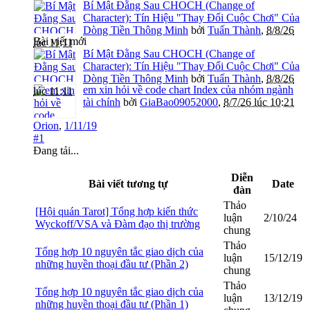
Bí Mật Đằng Sau CHOCH (Change of
Character): Tín Hiệu "Thay Đổi Cuộc Chơi" Của
Dòng Tiền Thông Minh
bởi
Tuấn Thành
,
8/8/26
Bài viết mới
lúc 11:11
Bí Mật Đằng Sau CHOCH (Change of
Character): Tín Hiệu "Thay Đổi Cuộc Chơi" Của
Dòng Tiền Thông Minh
bởi
Tuấn Thành
,
8/8/26
em xin hỏi về code chart Index của nhóm ngành
lúc 11:11
tài chính
bởi
GiaBao09052000
,
8/7/26 lúc 10:21
Orion
,
1/11/19
#1
Đang tải...
Diễn
Bài viết tương tự
Date
đàn
Thảo
[Hội quán Tarot] Tổng hợp kiến thức
luận
2/10/24
Wyckoff/VSA và Đàm đạo thị trường
chung
Thảo
Tổng hợp 10 nguyên tắc giao dịch của
luận
15/12/19
những huyền thoại đầu tư (Phần 2)
chung
Thảo
Tổng hợp 10 nguyên tắc giao dịch của
luận
13/12/19
những huyền thoại đầu tư (Phần 1)