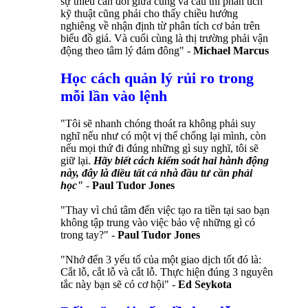
sự thiếu cân đối giữa cung và cầu thì phân tích
kỹ thuật cũng phải cho thấy chiều hướng
nghiêng về nhận định từ phân tích cơ bản trên
biểu đồ giá. Và cuối cùng là thị trường phải vận
động theo tâm lý đám đông" -
Michael Marcus
Học cách quản lý rủi ro trong
mỗi lần vào lệnh
"Tôi sẽ nhanh chóng thoát ra không phải suy
nghĩ nếu như có một vị thế chống lại mình, còn
nếu mọi thứ đi đúng những gì suy nghĩ, tôi sẽ
giữ lại.
Hãy biết cách kiểm soát hai hành động
này, đây là điều tất cả nhà đầu tư cần phải
học"
-
Paul Tudor Jones
"Thay vì chú tâm đến việc tạo ra tiền tại sao bạn
không tập trung vào việc bảo vệ những gì có
trong tay?" -
Paul Tudor Jones
"Nhớ đến 3 yếu tố của một giao dịch tốt đó là:
Cắt lỗ, cắt lỗ và cắt lỗ. Thực hiện đúng 3 nguyên
tắc này bạn sẽ có cơ hội" -
Ed Seykota