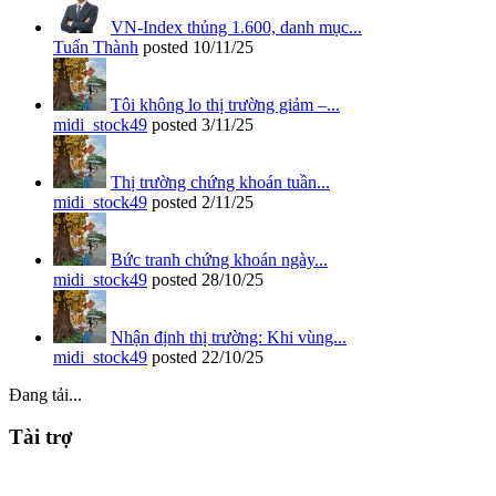
VN-Index thủng 1.600, danh mục...
Tuấn Thành
posted
10/11/25
Tôi không lo thị trường giảm –...
midi_stock49
posted
3/11/25
Thị trường chứng khoán tuần...
midi_stock49
posted
2/11/25
Bức tranh chứng khoán ngày...
midi_stock49
posted
28/10/25
Nhận định thị trường: Khi vùng...
midi_stock49
posted
22/10/25
Đang tải...
Tài trợ