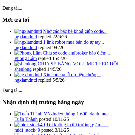
Đang tải...
Mới trả lời
Nhờ các bác bẻ khoá giúp code...
ngxlamdntd
replied
22/6/26
1 link robot mua bán do tự tay...
ngxlamdntd
replied
9/6/26
Chia sẻ code amibroker báo điểm...
Phong Lâm
replied
15/5/26
CHIA SẺ BẢNG VOLUME THEO DÕI...
shenlong
replied
14/5/26
Xin code xuất dữ liệu chứng...
ngxlamdntd
replied
5/5/26
Đang tải...
Nhận định thị trường hàng ngày
VN-Index thủng 1.600, danh mục...
Tuấn Thành
posted
10/11/25
Tôi không lo thị trường giảm –...
midi_stock49
posted
3/11/25