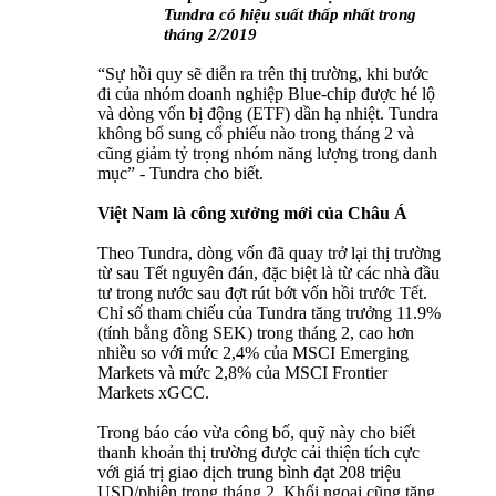
Tundra có hiệu suất thấp nhất trong
tháng 2/2019
“Sự hồi quy sẽ diễn ra trên thị trường, khi bước
đi của nhóm doanh nghiệp Blue-chip được hé lộ
và dòng vốn bị động (ETF) dần hạ nhiệt. Tundra
không bổ sung cổ phiếu nào trong tháng 2 và
cũng giảm tỷ trọng nhóm năng lượng trong danh
mục” - Tundra cho biết.
Việt Nam là công xưởng mới của Châu Á
Theo Tundra, dòng vốn đã quay trở lại thị trường
từ sau Tết nguyên đán, đặc biệt là từ các nhà đầu
tư trong nước sau đợt rút bớt vốn hồi trước Tết.
Chỉ số tham chiếu của Tundra tăng trưởng 11.9%
(tính bằng đồng SEK) trong tháng 2, cao hơn
nhiều so với mức 2,4% của MSCI Emerging
Markets và mức 2,8% của MSCI Frontier
Markets xGCC.
Trong báo cáo vừa công bố, quỹ này cho biết
thanh khoản thị trường được cải thiện tích cực
với giá trị giao dịch trung bình đạt 208 triệu
USD/phiên trong tháng 2. Khối ngoại cũng tăng