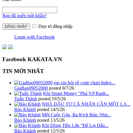
Bạn đã quên mật khẩu?
Duy trì đăng nhập
Login with Facebook
Facebook KAKATA.VN
TIN MỚI NHẤT
em xin hỏi về code chart Index...
GiaBao09052000
posted
8/7/26
Khi Smart Money "Phá Vỡ Ranh...
Tuấn Thành
posted
19/5/26
NHÀ ĐẦU TƯ CÁ NHÂN CẦN MỘT LA...
Bảo Khánh
posted
14/5/26
Một Cuộc Gặp, Ba Kịch Bản: Nhà...
Bảo Khánh
posted
13/5/26
Khi Dòng Tiền Lớn “Để Lại Dấu...
Bảo Khánh
posted
12/5/26