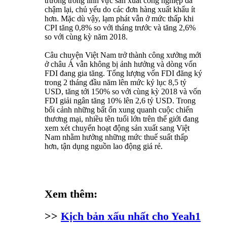
trưởng trong lĩnh vực sản xuất công nghiệp đã
chậm lại, chủ yếu do các đơn hàng xuất khẩu ít
hơn. Mặc dù vậy, lạm phát vẫn ở mức thấp khi
CPI tăng 0,8% so với tháng trước và tăng 2,6%
so với cùng kỳ năm 2018.
Câu chuyện Việt Nam trở thành công xưởng mới
ở châu Á vẫn không bị ảnh hưởng và dòng vốn
FDI đang gia tăng. Tổng lượng vốn FDI đăng ký
trong 2 tháng đầu năm lên mức kỷ lục 8,5 tỷ
USD, tăng tới 150% so với cùng kỳ 2018 và vốn
FDI giải ngân tăng 10% lên 2,6 tỷ USD. Trong
bối cảnh những bất ổn xung quanh cuộc chiến
thương mại, nhiều tên tuổi lớn trên thế giới đang
xem xét chuyển hoạt động sản xuất sang Việt
Nam nhằm hưởng những mức thuế suất thấp
hơn, tận dụng nguồn lao động giá rẻ.
Xem thêm:
>>
Kịch bản xấu nhất cho Yeah1