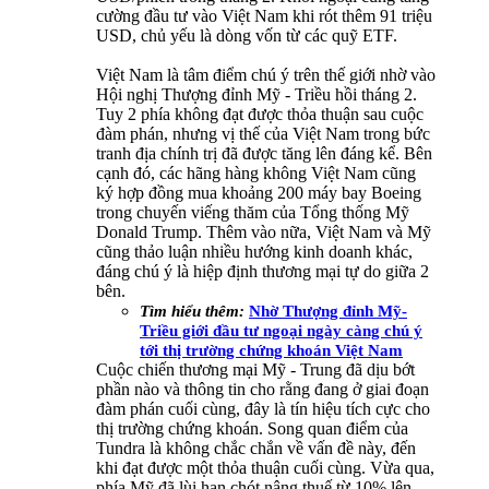
cường đầu tư vào Việt Nam khi rót thêm 91 triệu
USD, chủ yếu là dòng vốn từ các quỹ ETF.
Việt Nam là tâm điểm chú ý trên thế giới nhờ vào
Hội nghị Thượng đỉnh Mỹ - Triều hồi tháng 2.
Tuy 2 phía không đạt được thỏa thuận sau cuộc
đàm phán, nhưng vị thế của Việt Nam trong bức
tranh địa chính trị đã được tăng lên đáng kể. Bên
cạnh đó, các hãng hàng không Việt Nam cũng
ký hợp đồng mua khoảng 200 máy bay Boeing
trong chuyến viếng thăm của Tổng thống Mỹ
Donald Trump. Thêm vào nữa, Việt Nam và Mỹ
cũng thảo luận nhiều hướng kinh doanh khác,
đáng chú ý là hiệp định thương mại tự do giữa 2
bên.
Tìm hiểu thêm:
Nhờ Thượng đỉnh Mỹ-
Triều giới đầu tư ngoại ngày càng chú ý
tới thị trường chứng khoán Việt Nam
Cuộc chiến thương mại Mỹ - Trung đã dịu bớt
phần nào và thông tin cho rằng đang ở giai đoạn
đàm phán cuối cùng, đây là tín hiệu tích cực cho
thị trường chứng khoán. Song quan điểm của
Tundra là không chắc chắn về vấn đề này, đến
khi đạt được một thỏa thuận cuối cùng. Vừa qua,
phía Mỹ đã lùi hạn chót nâng thuế từ 10% lên