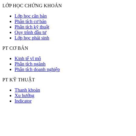
LỚP HỌC CHỨNG KHOÁN
Lớp học căn bản
Phân tích cơ bản
Phân tích kỹ thuật
Quy trình đầu tư
Lớp học phái sinh
PT CƠ BẢN
Kinh tế vĩ mô
Phân tích ngành
Phân tích doanh nghiệp
PT KỸ THUẬT
Thanh khoản
Xu hướng
Indicator