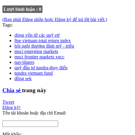
Lượt bình luận : 0
(Bạn phải Đăng nhập hoặc Đăng ký để trả lời bài viết.)
Tags:
dòng vốn từ các quỹ etf
ftse vietnam total return index
hội nghị thượng đỉnh mỹ - triều
msci emerging markets
msci frontier markets xgcc
nav/shares
quỹ đầu tư tundra-thụy điển
tundra vietnam fund
đồng sek
Chia sẻ
trang này
Tweet
Đăng ký!
Tên tài khoản hoặc địa chỉ Email:
Mật khẩu: