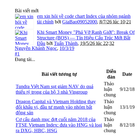
Bài viết mới
em xin hỏi về code chart Index của nhóm ngành
tài chính
bởi
GiaBao09052000
,
8/7/26 lúc 10:21
Khi Smart Money "Phá Vỡ Ranh Giới": Break Of
Structure (BOS) — Tín Hiệu Cấu Trúc Mới Bắt
Đầu
bởi
Tuấn Thành
,
19/5/26 lúc 22:32
Nguyễn Khánh Ngọc
,
10/3/19
#1
Đang tải...
Diễn
Bài viết tương tự
Date
đàn
Thảo
Tundra Việt Nam sụt giảm NAV do quá
luận
9/12/18
thiếu tỷ trọng của bộ 3 nhà Vingroup
chung
Dragon Capital và Vietnam Holding thay
Thảo
đổi khẩu vị, đầu tư mạnh vào nhóm bất
luận
13/1/19
động sản
chung
Cơ cấu danh mục đợt cuối năm 2018 của
Thảo
FTSE Vietnam Index: đưa vào HNG và loại
luận
8/12/18
ra DXG, HBC, HSG
chung