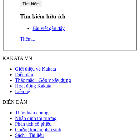
Tìm kiếm hữu ích
Bài viết gần đây
Thêm...
KAKATA.VN
Giới thiệu về Kakata
Diễn đàn
Thắc mắc - Góp ý xây dựng
Hoạt động Kakata
Liên hệ
DIỄN ĐÀN
Thảo luận chung
Nhận định thị trường
Phân tích cổ phiếu
Chứng khoán phái sinh
Sách - Tài liệu