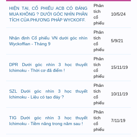
Phân
HIỆN TẠI, CỔ PHIẾU ACB CÓ ĐÁNG
tích
MUA KHÔNG ? DƯỚI GÓC NHÌN PHÂN
10/5/24
cổ
TÍCH CỦA PHƯƠNG PHÁP WYCKOFF.
phiếu
Phân
Nhận định Cổ phiếu VN dưới góc nhìn
tích
5/9/21
Wyckoffian - Tháng 9
cổ
phiếu
Phân
DPR Dưới góc nhìn 3 học thuyết
tích
15/11/19
Ichimoku - Thời cơ đã điểm !
cổ
phiếu
Phân
SZL Dưới góc nhìn 3 học thuyết
tích
10/11/19
Ichimoku - Liệu có tạo đáy ?
cổ
phiếu
Phân
TIG Dưới góc nhìn 3 học thuyết
tích
7/11/19
Ichimoku - Tiềm năng trong năm sau !
cổ
phiếu