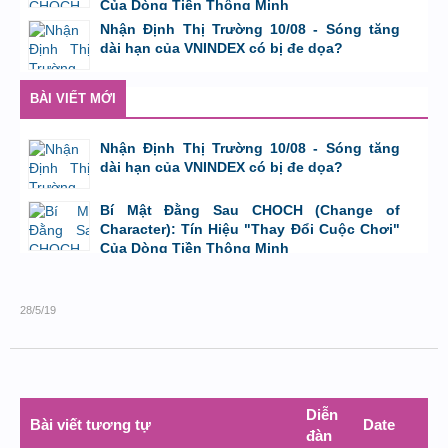
Của Dòng Tiền Thông Minh
bởi
Tuấn Thành
,
8/8/26 lúc 11:11
Nhận Định Thị Trường 10/08 - Sóng tăng
dài hạn của VNINDEX có bị đe dọa?
bởi
Tuấn Thành
,
9/8/26 lúc 23:08
BÀI VIẾT MỚI
Nhận Định Thị Trường 10/08 - Sóng tăng
dài hạn của VNINDEX có bị đe dọa?
bởi
Tuấn Thành
,
9/8/26 lúc 23:08
Bí Mật Đằng Sau CHOCH (Change of
Character): Tín Hiệu "Thay Đổi Cuộc Chơi"
Của Dòng Tiền Thông Minh
bởi
Tuấn Thành
,
8/8/26 lúc 11:11
28/5/19
Diễn
Bài viết tương tự
Date
đàn