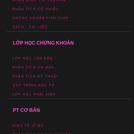
NHẬN ĐỊNH THỊ TRƯỜNG
PHÂN TÍCH CỔ PHIẾU
CHỨNG KHOÁN PHÁI SINH
SÁCH - TÀI LIỆU
LỚP HỌC CHỨNG KHOÁN
LỚP HỌC CĂN BẢN
PHÂN TÍCH CƠ BẢN
PHÂN TÍCH KỸ THUẬT
QUY TRÌNH ĐẦU TƯ
LỚP HỌC PHÁI SINH
PT CƠ BẢN
KINH TẾ VĨ MÔ