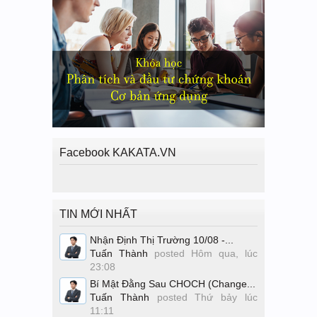
Facebook KAKATA.VN
TIN MỚI NHẤT
Nhận Định Thị Trường 10/08 -...
Tuấn Thành
posted
Hôm qua, lúc
23:08
Bí Mật Đằng Sau CHOCH (Change...
Tuấn Thành
posted
Thứ bảy lúc
11:11