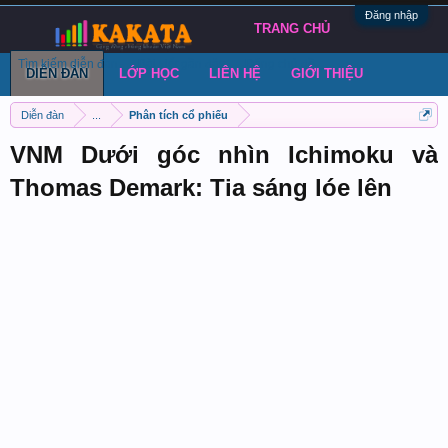
Đăng nhập
TRANG CHỦ
Tìm kiếm diễn đàn
Bài viết gần đây
Đăng chủ đề
DIỄN ĐÀN
LỚP HỌC
LIÊN HỆ
GIỚI THIỆU
Diễn đàn
...
Phân tích cổ phiếu
VNM Dưới góc nhìn Ichimoku và
Thomas Demark: Tia sáng lóe lên