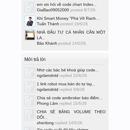
em xin hỏi về code chart Index...
GiaBao09052000
posted
8/7/26
Khi Smart Money "Phá Vỡ Ranh...
Tuấn Thành
posted
19/5/26
NHÀ ĐẦU TƯ CÁ NHÂN CẦN MỘT
LA...
Bảo Khánh
posted
14/5/26
Mới trả lời
Nhờ các bác bẻ khoá giúp code...
ngxlamdntd
replied
22/6/26
1 link robot mua bán do tự tay...
ngxlamdntd
replied
9/6/26
Chia sẻ code amibroker báo điểm...
Phong Lâm
replied
15/5/26
CHIA SẺ BẢNG VOLUME THEO
DÕI...
shenlong
replied
14/5/26
Xin code xuất dữ liệu chứng...