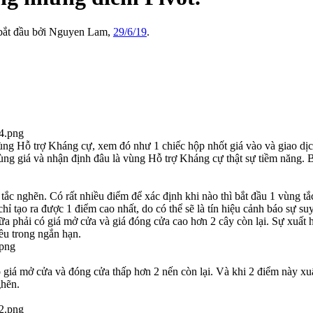
 bắt đầu bởi
Nguyen Lam
,
29/6/19
.
 vùng Hỗ trợ Kháng cự, xem đó như 1 chiếc hộp nhốt giá vào và giao dịc
vùng giá và nhận định đâu là vùng Hỗ trợ Kháng cự thật sự tiềm năng. B
ắc nghẽn. Có rất nhiều điểm để xác định khi nào thì bắt đầu 1 vùng tắc
hỉ tạo ra được 1 điểm cao nhất, do có thể sẽ là tín hiệu cảnh báo sự s
iữa phải có giá mở cửa và giá đóng cửa cao hơn 2 cây còn lại. Sự xuất 
iều trong ngắn hạn.
ó giá mở cửa và đóng cửa thấp hơn 2 nến còn lại. Và khi 2 điểm này xu
ghẽn.