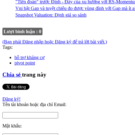
"Tiên đoán" trước Đỉnh - Đáy của xu hướng với RS-Momentum
Vni bật Gap và tuyệt chiêu đo được vùng đỉnh với Gap mà ít ai
Snapshot Valuation: Định giá so sánh
Lượt bình luận : 0
(Bạn phải Đăng nhập hoặc Đăng ký để trả lời bài viết.)
Tags:
hỗ trợ kháng cự
pivot point
Chia sẻ
trang này
Đăng ký!
Tên tài khoản hoặc địa chỉ Email:
Mật khẩu: