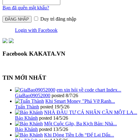
Bạn đã quên mật khẩu?
Duy trì đăng nhập
Login with Facebook
Facebook KAKATA.VN
TIN MỚI NHẤT
em xin hỏi về code chart Index...
GiaBao09052000
posted
8/7/26
Khi Smart Money "Phá Vỡ Ranh...
Tuấn Thành
posted
19/5/26
NHÀ ĐẦU TƯ CÁ NHÂN CẦN MỘT LA...
Bảo Khánh
posted
14/5/26
Một Cuộc Gặp, Ba Kịch Bản: Nhà...
Bảo Khánh
posted
13/5/26
Khi Dòng Tiền Lớn “Để Lại Dấu...