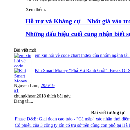
Xem thêm:
Hỗ trợ và Kháng cự _ Nhốt giá vào tr
Những dấu hiệu cuối cùng nhận biết sự
Bài viết mới
em xin hỏi về code chart Index của nhóm ngành tài
Khi Smart Money "Phá Vỡ Ranh Giới": Break Of S
Nguyen Lam
,
29/6/19
#1
chungkhoan2018
thích bài này.
Đang tải...
Bài viết tương tự
Phase D&E: Giai đoạn cao trào - "Cá mập" xác nhận thời điể
Cổ phiếu của 3 công ty lớn có trụ sở trên cùng con phố tại Hà