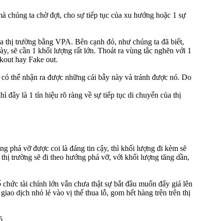
mà chúng ta chờ đợi, cho sự tiếp tục của xu hướng hoặc 1 sự
ủa thị trường bằng VPA. Bên cạnh đó, như chúng ta đã biết,
này, sẽ cần 1 khối lượng rất lớn. Thoát ra vùng tắc nghẽn với 1
akout hay Fake out.
i có thể nhận ra được những cái bẫy này và tránh được nó. Do
 đây là 1 tín hiệu rõ ràng về sự tiếp tục di chuyển của thị
ng phá vỡ được coi là đáng tin cậy, thì khối lượng đi kèm sẽ
 thị trường sẽ đi theo hướng phá vỡ, với khối lượng tăng dần,
 chức tài chính lớn vẫn chưa thật sự bắt đầu muốn đẩy giá lên
o dịch nhỏ lẻ vào vị thế thua lỗ, gom hết hàng trên trên thị
ó.