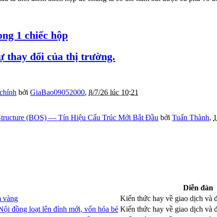
ong 1 chiếc hộp
 thay đổi của thị trường.
 chính
bởi
GiaBao09052000
,
8/7/26 lúc 10:21
tructure (BOS) — Tín Hiệu Cấu Trúc Mới Bắt Đầu
bởi
Tuấn Thành
,
1
Diễn đàn
m vàng
Kiến thức hay về giao dịch và
 Nội đồng loạt lên đỉnh mới, vốn hóa bé
Kiến thức hay về giao dịch và