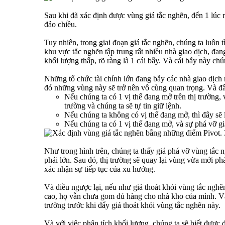
Sau khi đã xác định được vùng giá tắc nghẽn, đến 1 lúc 
đảo chiều.
Tuy nhiên, trong giai đoạn giá tắc nghẽn, chúng ta luôn
khu vực tắc nghẽn tập trung rất nhiều nhà giao dịch, đang
khối lượng thấp, rõ ràng là 1 cái bẫy. Và cái bẫy này chú
Những tổ chức tài chính lớn đang bẫy các nhà giao dịch
đó những vùng này sẽ trở nên vô cùng quan trọng. Và đây 
Nếu chúng ta có 1 vị thế đang mở trên thị trường, 
trường và chúng ta sẽ tự tin giữ lệnh.
Nếu chúng ta không có vị thế đang mở, thì đây sẽ l
Nếu chúng ta có 1 vị thế đang mở, và sự phá vỡ giả 
Như trong hình trên, chúng ta thấy giá phá vỡ vùng tắc n
phải lớn. Sau đó, thị trường sẽ quay lại vùng vừa mới ph
xác nhận sự tiếp tục của xu hướng.
Và điều ngược lại, nếu như giá thoát khỏi vùng tắc nghẽ
cao, họ vẫn chưa gom đủ hàng cho nhà kho của mình. Và h
trường trước khi đẩy giá thoát khỏi vùng tắc nghẽn này.
Và với việc phân tích khối lượng, chúng ta sẽ biết được 