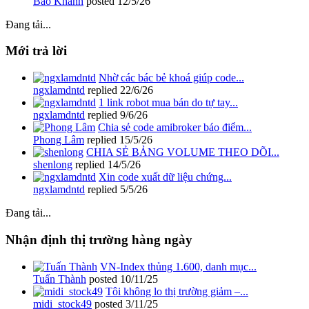
Bảo Khánh
posted
12/5/26
Đang tải...
Mới trả lời
Nhờ các bác bẻ khoá giúp code...
ngxlamdntd
replied
22/6/26
1 link robot mua bán do tự tay...
ngxlamdntd
replied
9/6/26
Chia sẻ code amibroker báo điểm...
Phong Lâm
replied
15/5/26
CHIA SẺ BẢNG VOLUME THEO DÕI...
shenlong
replied
14/5/26
Xin code xuất dữ liệu chứng...
ngxlamdntd
replied
5/5/26
Đang tải...
Nhận định thị trường hàng ngày
VN-Index thủng 1.600, danh mục...
Tuấn Thành
posted
10/11/25
Tôi không lo thị trường giảm –...
midi_stock49
posted
3/11/25