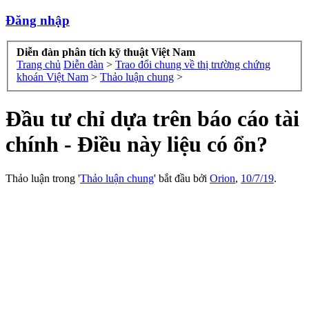
Đăng nhập
Diễn đàn phân tích kỹ thuật Việt Nam
Trang chủ
Diễn đàn
>
Trao đổi chung về thị trường chứng
khoán Việt Nam
>
Thảo luận chung
>
Đầu tư chỉ dựa trên báo cáo tài
chính - Điều này liệu có ổn?
Thảo luận trong '
Thảo luận chung
' bắt đầu bởi
Orion
,
10/7/19
.