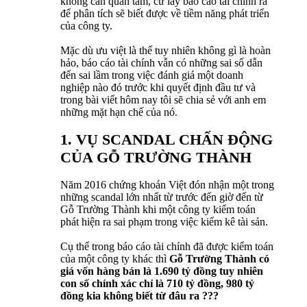
không cần quan tâm, cứ lấy báo cáo tài chính ra
để phân tích sẽ biết được về tiềm năng phát triển
của công ty.
Mặc dù ưu việt là thế tuy nhiên không gì là hoàn
hảo, báo cáo tài chính vẫn có những sai số dẫn
đến sai lầm trong việc đánh giá một doanh
nghiệp nào đó trước khi quyết định đầu tư và
trong bài viết hôm nay tôi sẽ chia sẻ với anh em
những mặt hạn chế của nó.
1. VỤ SCANDAL CHẤN ĐỘNG
CỦA GỖ TRƯỜNG THÀNH
Năm 2016 chứng khoán Việt đón nhận một trong
những scandal lớn nhất từ trước đến giờ đến từ
Gỗ Trường Thành khi một công ty kiểm toán
phát hiện ra sai phạm trong việc kiểm kê tài sản.
Cụ thể trong báo cáo tài chính đã được kiểm toán
của một công ty khác thì
Gỗ Trường Thành có
giá vốn hàng bán là 1.690 tỷ đồng tuy nhiên
con số chính xác chỉ là 710 tỷ đồng, 980 tỷ
đồng kia không biết từ đâu ra ???