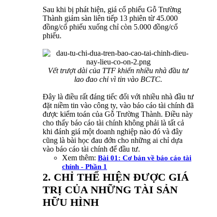
Sau khi bị phát hiện, giá cổ phiếu Gỗ Trường
Thành giảm sàn liên tiếp 13 phiên từ 45.000
đồng/cổ phiếu xuống chỉ còn 5.000 đồng/cổ
phiếu.
Vết trượt dài của TTF khiến nhiều nhà đầu tư
lao đao chỉ vì tin vào BCTC.
Đây là điều rất đáng tiếc đối với nhiều nhà đầu tư
đặt niềm tin vào công ty, vào báo cáo tài chính đã
được kiểm toán của Gỗ Trường Thành. Điều này
cho thấy báo cáo tài chính không phải là tất cả
khi đánh giá một doanh nghiệp nào đó và đây
cũng là bài học đau đớn cho những ai chỉ dựa
vào báo cáo tài chính để đầu tư.
Xem thêm:
Bài 01: Cơ bản về báo cáo tài
chính - Phần 1
2. CHỈ THỂ HIỆN ĐƯỢC GIÁ
TRỊ CỦA NHỮNG TÀI SẢN
HỮU HÌNH