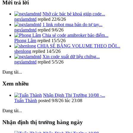
Mới trả lời
Nhờ các bác bẻ khoá giúp code...
ngxlamdntd
replied
22/6/26
1 link robot mua bán do tự tay...
ngxlamdntd
replied
9/6/26
Chia sẻ code amibroker báo điểm...
Phong Lâm
replied
15/5/26
CHIA SẺ BẢNG VOLUME THEO DÕI...
shenlong
replied
14/5/26
Xin code xuất dữ liệu chứng...
ngxlamdntd
replied
5/5/26
Đang tải...
Xem nhiều
Nhận Định Thị Trường 10/08 -...
Tuấn Thành
posted
9/8/26 lúc 23:08
Đang tải...
Nhận định thị trường hàng ngày