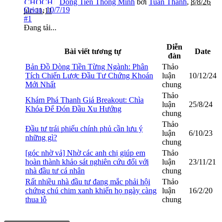
Dòng Tiền Thông Minh
bởi
Tuấn Thành
,
8/8/26
Orion
,
10/7/19
lúc 11:11
#1
Đang tải...
Diễn
Bài viết tương tự
Date
đàn
Bản Đồ Dòng Tiền Từng Ngành: Phân
Thảo
Tích Chiến Lược Đầu Tư Chứng Khoán
luận
10/12/24
Mới Nhất
chung
Thảo
Khám Phá Thanh Giá Breakout: Chìa
luận
25/8/24
Khóa Để Đón Đầu Xu Hướng
chung
Thảo
Đầu tư trái phiếu chính phủ cần lưu ý
luận
6/10/23
những gì?
chung
[góc nhờ vả] Nhờ các anh chị giúp em
Thảo
hoàn thành khảo sát nghiên cứu đối với
luận
23/11/21
nhà đầu tư cá nhân
chung
Rất nhiều nhà đầu tư đang mắc phải hội
Thảo
chứng chú chim xanh khiến họ ngày càng
luận
16/2/20
thua lỗ
chung