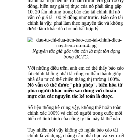
mảnh đất mặt tiền từ 10 năm trước với giá 100 tỷ
đồng, hiện nay giá trị thực của nó phải tăng gấp
10, 20 lần nhưng trong báo cáo tài chính thì nó
vẫn có giá là 100 tỷ đồng như trước. Báo cáo tài
chính là vậy, phải làm theo nguyên tắc và không
được làm khác dù cho nó bất hợp lý.
Nguyên tắc giá gốc vẫn còn là một tồn đọng
trong BCTC.
Với những điều trên, anh em có thể thấy báo cáo
tài chính không phải là công cụ thần thánh giúp
nhà đầu tư có thể chiến thắng thị trường 100%.
Nó vẫn có thể được "phù phép", biến hóa từ
phía người khác miễn sao đúng với chuẩn
mực của các nguyên tắc kế toán là được.
Số liệu thống kê cũng vậy, không thể hoàn toàn
chính xác 100% và chỉ có người trong cuộc mới
hiểu rõ tình hình của công ty lúc này là thế nào.
Tuy nhiên nói vậy không có nghĩa báo cáo tài
chính là vô dụng, chẳng cần phải học và xem xét