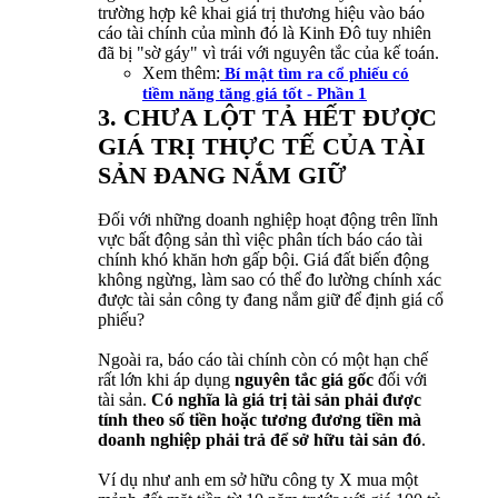
trường hợp kê khai giá trị thương hiệu vào báo
cáo tài chính của mình đó là Kinh Đô tuy nhiên
đã bị "sờ gáy" vì trái với nguyên tắc của kế toán.
Xem thêm:
Bí mật tìm ra cổ phiếu có
tiềm năng tăng giá tốt - Phần 1
3. CHƯA LỘT TẢ HẾT ĐƯỢC
GIÁ TRỊ THỰC TẾ CỦA TÀI
SẢN ĐANG NẮM GIỮ
Đối với những doanh nghiệp hoạt động trên lĩnh
vực bất động sản thì việc phân tích báo cáo tài
chính khó khăn hơn gấp bội. Giá đất biến động
không ngừng, làm sao có thể đo lường chính xác
được tài sản công ty đang nắm giữ để định giá cổ
phiếu?
Ngoài ra, báo cáo tài chính còn có một hạn chế
rất lớn khi áp dụng
nguyên tắc giá gốc
đối với
tài sản.
Có nghĩa là giá trị tài sản phải được
tính theo số tiền hoặc tương đương tiền mà
doanh nghiệp phải trả để sở hữu tài sản đó
.
Ví dụ như anh em sở hữu công ty X mua một