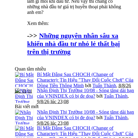
làm gì mỗi khi đầu tư. Nếu vậy thì chẳng có
những nhà đầu tư giá trị huyền thoại phải không
anh em?
Xem thêm:
->>
Những nguyên nhân sâu xa
khiến nhà đầu tư nhỏ lẻ thất bại
trên thị trường
Quan tâm nhiều
Bí Mật Đằng Sau CHOCH (Change of
Character): Tín Hiệu "Thay Đổi Cuộc Chơi" Của
Dòng Tiền Thông Minh
bởi
Tuấn Thành
,
8/8/26
Nhận Định Thị Trường 10/08 - Sóng tăng dài hạn
lúc 11:11
của VNINDEX có bị đe dọa?
bởi
Tuấn Thành
,
9/8/26 lúc 23:08
Bài viết mới
Nhận Định Thị Trường 10/08 - Sóng tăng dài hạn
của VNINDEX có bị đe dọa?
bởi
Tuấn Thành
,
9/8/26 lúc 23:08
Bí Mật Đằng Sau CHOCH (Change of
Character): Tín Hiệu "Thay Đổi Cuộc Chơi" Của