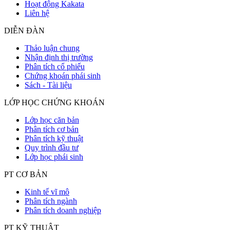
Hoạt động Kakata
Liên hệ
DIỄN ĐÀN
Thảo luận chung
Nhận định thị trường
Phân tích cổ phiếu
Chứng khoán phái sinh
Sách - Tài liệu
LỚP HỌC CHỨNG KHOÁN
Lớp học căn bản
Phân tích cơ bản
Phân tích kỹ thuật
Quy trình đầu tư
Lớp học phái sinh
PT CƠ BẢN
Kinh tế vĩ mô
Phân tích ngành
Phân tích doanh nghiệp
PT KỸ THUẬT