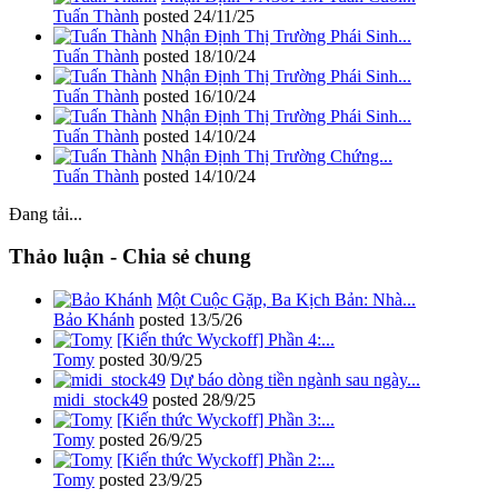
Tuấn Thành
posted
24/11/25
Nhận Định Thị Trường Phái Sinh...
Tuấn Thành
posted
18/10/24
Nhận Định Thị Trường Phái Sinh...
Tuấn Thành
posted
16/10/24
Nhận Định Thị Trường Phái Sinh...
Tuấn Thành
posted
14/10/24
Nhận Định Thị Trường Chứng...
Tuấn Thành
posted
14/10/24
Đang tải...
Thảo luận - Chia sẻ chung
Một Cuộc Gặp, Ba Kịch Bản: Nhà...
Bảo Khánh
posted
13/5/26
[Kiến thức Wyckoff] Phần 4:...
Tomy
posted
30/9/25
Dự báo dòng tiền ngành sau ngày...
midi_stock49
posted
28/9/25
[Kiến thức Wyckoff] Phần 3:...
Tomy
posted
26/9/25
[Kiến thức Wyckoff] Phần 2:...
Tomy
posted
23/9/25