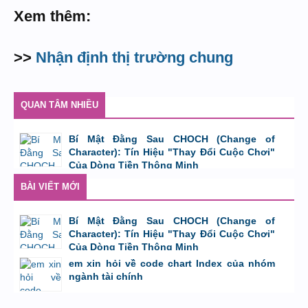
Xem thêm:
>>
Nhận định thị trường chung
QUAN TÂM NHIỀU
Bí Mật Đằng Sau CHOCH (Change of
Character): Tín Hiệu "Thay Đổi Cuộc Chơi"
Của Dòng Tiền Thông Minh
bởi
Tuấn Thành
,
8/8/26 lúc 11:11
BÀI VIẾT MỚI
Bí Mật Đằng Sau CHOCH (Change of
Character): Tín Hiệu "Thay Đổi Cuộc Chơi"
Của Dòng Tiền Thông Minh
bởi
Tuấn Thành
,
8/8/26 lúc 11:11
em xin hỏi về code chart Index của nhóm
ngành tài chính
bởi
GiaBao09052000
,
8/7/26 lúc 10:21