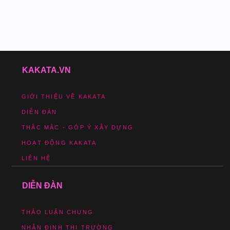
KAKATA.VN
GIỚI THIỆU VỀ KAKATA
DIỄN ĐÀN
THẮC MẮC - GÓP Ý XÂY DỰNG
HOẠT ĐỘNG KAKATA
LIÊN HỆ
DIỄN ĐÀN
THẢO LUẬN CHUNG
NHẬN ĐỊNH THỊ TRƯỜNG