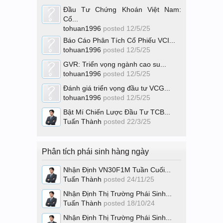
Đầu Tư Chứng Khoán Việt Nam:
Cổ...
tohuan1996
posted
12/5/25
Báo Cáo Phân Tích Cổ Phiếu VCI...
tohuan1996
posted
12/5/25
GVR: Triển vọng ngành cao su...
tohuan1996
posted
12/5/25
Đánh giá triển vọng đầu tư VCG...
tohuan1996
posted
12/5/25
Bật Mí Chiến Lược Đầu Tư TCB...
Tuấn Thành
posted
22/3/25
Phân tích phái sinh hàng ngày
Nhận Định VN30F1M Tuần Cuối...
Tuấn Thành
posted
24/11/25
Nhận Định Thị Trường Phái Sinh...
Tuấn Thành
posted
18/10/24
Nhận Định Thị Trường Phái Sinh...