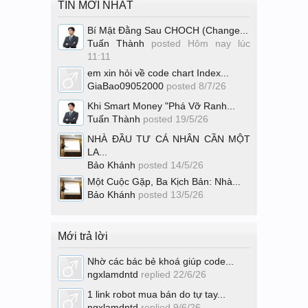
TIN MỚI NHẤT
Bí Mật Đằng Sau CHOCH (Change...
Tuấn Thành
posted
Hôm nay lúc
11:11
em xin hỏi về code chart Index...
GiaBao09052000
posted
8/7/26
Khi Smart Money "Phá Vỡ Ranh...
Tuấn Thành
posted
19/5/26
NHÀ ĐẦU TƯ CÁ NHÂN CẦN MỘT
LA...
Bảo Khánh
posted
14/5/26
Một Cuộc Gặp, Ba Kịch Bản: Nhà...
Bảo Khánh
posted
13/5/26
Mới trả lời
Nhờ các bác bẻ khoá giúp code...
ngxlamdntd
replied
22/6/26
1 link robot mua bán do tự tay...
ngxlamdntd
replied
9/6/26