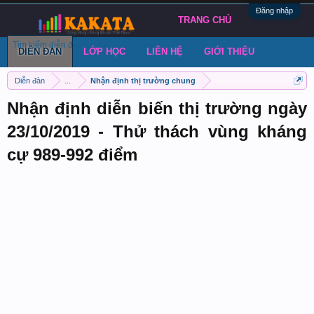
Đăng nhập
TRANG CHỦ
Tìm kiếm diễn đàn
Bài viết gần đây
Đăng chủ đề
DIỄN ĐÀN
LỚP HỌC
LIÊN HỆ
GIỚI THIỆU
Diễn đàn
...
Nhận định thị trường chung
Nhận định diễn biến thị trường ngày
23/10/2019 - Thử thách vùng kháng
cự 989-992 điểm