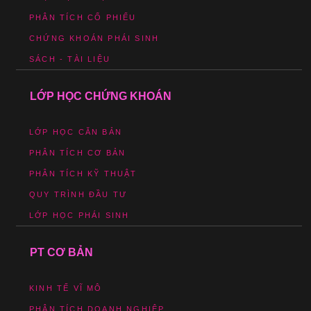
PHÂN TÍCH CỔ PHIẾU
CHỨNG KHOÁN PHÁI SINH
SÁCH - TÀI LIỆU
LỚP HỌC CHỨNG KHOÁN
LỚP HỌC CĂN BẢN
PHÂN TÍCH CƠ BẢN
PHÂN TÍCH KỸ THUẬT
QUY TRÌNH ĐẦU TƯ
LỚP HỌC PHÁI SINH
PT CƠ BẢN
KINH TẾ VĨ MÔ
PHÂN TÍCH DOANH NGHIỆP