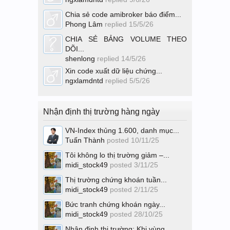
Chia sẻ code amibroker báo điểm...
Phong Lâm
replied
15/5/26
CHIA SẺ BẢNG VOLUME THEO
DÕI...
shenlong
replied
14/5/26
Xin code xuất dữ liệu chứng...
ngxlamdntd
replied
5/5/26
Nhận định thị trường hàng ngày
VN-Index thủng 1.600, danh mục...
Tuấn Thành
posted
10/11/25
Tôi không lo thị trường giảm –...
midi_stock49
posted
3/11/25
Thị trường chứng khoán tuần...
midi_stock49
posted
2/11/25
Bức tranh chứng khoán ngày...
midi_stock49
posted
28/10/25
Nhận định thị trường: Khi vùng...