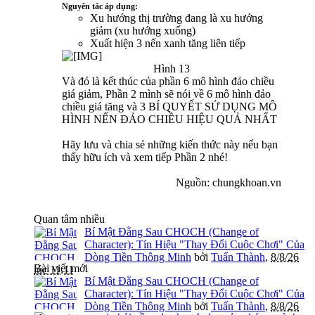
Nguyên tắc áp dụng:
Xu hướng thị trường đang là xu hướng
giảm (xu hướng xuống)
Xuất hiện 3 nến xanh tăng liên tiếp
Hình 13​
Và đó là kết thúc của phần 6 mô hình đảo chiều
giá giảm, Phần 2 mình sẽ nói về 6 mô hình đảo
chiều giá tăng và 3 BÍ QUYẾT SỬ DỤNG MÔ
HÌNH NẾN ĐẢO CHIỀU HIỆU QUẢ NHẤT
Hãy lưu và chia sẻ những kiến thức này nếu bạn
thấy hữu ích và xem tiếp Phần 2 nhé!
Nguồn: chungkhoan.vn​
Quan tâm nhiều
Bí Mật Đằng Sau CHOCH (Change of
Character): Tín Hiệu "Thay Đổi Cuộc Chơi" Của
Dòng Tiền Thông Minh
bởi
Tuấn Thành
,
8/8/26
Bài viết mới
lúc 11:11
Bí Mật Đằng Sau CHOCH (Change of
Character): Tín Hiệu "Thay Đổi Cuộc Chơi" Của
Dòng Tiền Thông Minh
bởi
Tuấn Thành
,
8/8/26