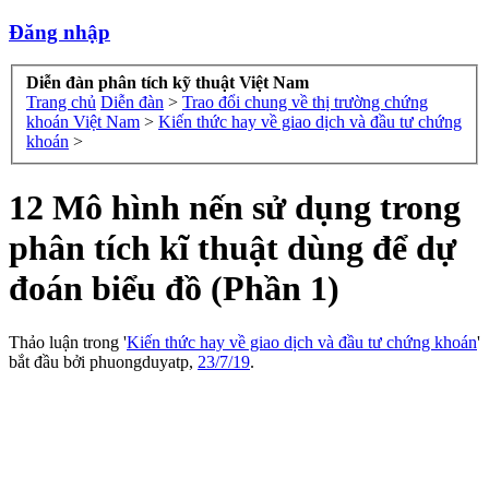
Đăng nhập
Diễn đàn phân tích kỹ thuật Việt Nam
Trang chủ
Diễn đàn
>
Trao đổi chung về thị trường chứng
khoán Việt Nam
>
Kiến thức hay về giao dịch và đầu tư chứng
khoán
>
12 Mô hình nến sử dụng trong
phân tích kĩ thuật dùng để dự
đoán biểu đồ (Phần 1)
Thảo luận trong '
Kiến thức hay về giao dịch và đầu tư chứng khoán
'
bắt đầu bởi
phuongduyatp
,
23/7/19
.