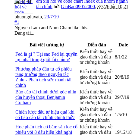
em xin hỏi về code chart Index của nhóm ngành
lúc 11:11
tài chính
bởi
GiaBao09052000
,
8/7/26 lúc 10:21
phuongduyatp
,
23/7/19
#1
Nguyen Lam
and
Nam Cham
like this.
Đang tải...
Bài viết tương tự
Diễn đàn
Date
Kiến thức hay về
Fed là gì ? Tại sao Fed lại quyền
giao dịch và đầu
8/1/22
lực nhất trong giới tài chính?
tư chứng khoán
Phương pháp đầu tư cổ phiếu
Kiến thức hay về
tăng trưởng theo nguyên tắc
giao dịch và đầu
20/8/19
Zulu - Phân tích sức mạnh tài
tư chứng khoán
chính
Báo cáo tài chính dưới góc nhìn
Kiến thức hay về
của huyền thoại Benjamin
giao dịch và đầu
29/7/19
Graham
tư chứng khoán
Kiến thức hay về
Chiến lược đầu tư hiệu quả khi
giao dịch và đầu
1/5/19
có báo cáo tài chính chính thức
tư chứng khoán
Học phân tích cơ bản: sàn lọc cổ
Kiến thức hay về
phiếu với 8 dấu hiệu khả nghi
giao dịch và đầu
19/12/18