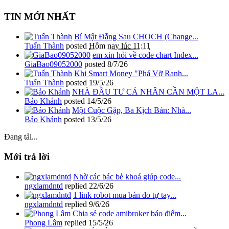
TIN MỚI NHẤT
Bí Mật Đằng Sau CHOCH (Change...
Tuấn Thành
posted
Hôm nay lúc 11:11
em xin hỏi về code chart Index...
GiaBao09052000
posted
8/7/26
Khi Smart Money "Phá Vỡ Ranh...
Tuấn Thành
posted
19/5/26
NHÀ ĐẦU TƯ CÁ NHÂN CẦN MỘT LA...
Bảo Khánh
posted
14/5/26
Một Cuộc Gặp, Ba Kịch Bản: Nhà...
Bảo Khánh
posted
13/5/26
Đang tải...
Mới trả lời
Nhờ các bác bẻ khoá giúp code...
ngxlamdntd
replied
22/6/26
1 link robot mua bán do tự tay...
ngxlamdntd
replied
9/6/26
Chia sẻ code amibroker báo điểm...
Phong Lâm
replied
15/5/26