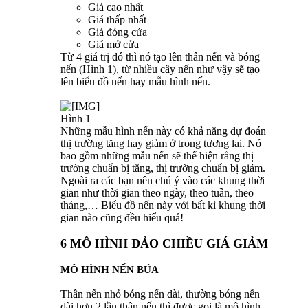
Giá cao nhất
Giá thấp nhất
Giá đóng cửa
Giá mở cửa
Từ 4 giá trị đó thì nó tạo lên thân nến và bóng
nến (Hình 1), từ nhiều cây nến như vậy sẽ tạo
lên biểu đồ nến hay mẫu hình nến.
Hình 1
Những mẫu hình nến này có khả năng dự đoán
thị trường tăng hay giảm ở trong tương lai. Nó
bao gồm những mẫu nến sẽ thể hiện rằng thị
trường chuẩn bị tăng, thị trường chuẩn bị giảm.
Ngoài ra các bạn nên chú ý vào các khung thời
gian như thời gian theo ngày, theo tuần, theo
tháng,… Biểu đồ nến này với bất kì khung thời
gian nào cũng đều hiểu quả!
6 MÔ HÌNH ĐẢO CHIỀU GIÁ GIẢM
MÔ HÌNH NẾN BÚA
Thân nến nhỏ bóng nến dài, thường bóng nến
dài hơn 2 lần thân nến thì được gọi là mô hình