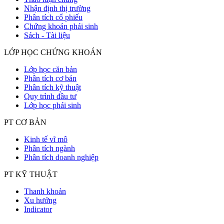
Nhận định thị trường
Phân tích cổ phiếu
Chứng khoán phái sinh
Sách - Tài liệu
LỚP HỌC CHỨNG KHOÁN
Lớp học căn bản
Phân tích cơ bản
Phân tích kỹ thuật
Quy trình đầu tư
Lớp học phái sinh
PT CƠ BẢN
Kinh tế vĩ mô
Phân tích ngành
Phân tích doanh nghiệp
PT KỸ THUẬT
Thanh khoản
Xu hướng
Indicator