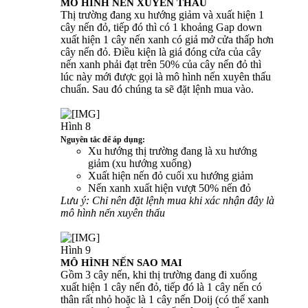
MÔ HÌNH NẾN XUYÊN THẤU
Thị trường đang xu hướng giảm và xuất hiện 1
cây nến đỏ, tiếp đó thì có 1 khoảng Gap down
xuất hiện 1 cây nến xanh có giả mở cửa thấp hơn
cây nến đỏ. Điều kiện là giá đóng cửa của cây
nến xanh phải đạt trên 50% của cây nến đỏ thì
lúc này mới được gọi là mô hình nến xuyên thấu
chuẩn. Sau đó chúng ta sẽ đặt lệnh mua vào.
Hình 8
Nguyên tắc để áp dụng:
Xu hướng thị trường đang là xu hướng
giảm (xu hướng xuống)
Xuất hiện nến đỏ cuối xu hướng giảm
Nến xanh xuất hiện vượt 50% nến đỏ
Lưu ý: Chỉ nên đặt lệnh mua khi xác nhận đây là
mô hình nến xuyên thấu
Hình 9
MÔ HÌNH NẾN SAO MAI
Gồm 3 cây nến, khi thị trường đang đi xuống
xuất hiện 1 cây nến đỏ, tiếp đó là 1 cây nến có
thân rất nhỏ hoặc là 1 cây nến Doij (có thể xanh