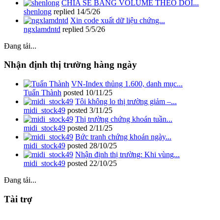
CHIA SẺ BẢNG VOLUME THEO DÕI...
shenlong
replied
14/5/26
Xin code xuất dữ liệu chứng...
ngxlamdntd
replied
5/5/26
Đang tải...
Nhận định thị trường hàng ngày
VN-Index thủng 1.600, danh mục...
Tuấn Thành
posted
10/11/25
Tôi không lo thị trường giảm –...
midi_stock49
posted
3/11/25
Thị trường chứng khoán tuần...
midi_stock49
posted
2/11/25
Bức tranh chứng khoán ngày...
midi_stock49
posted
28/10/25
Nhận định thị trường: Khi vùng...
midi_stock49
posted
22/10/25
Đang tải...
Tài trợ