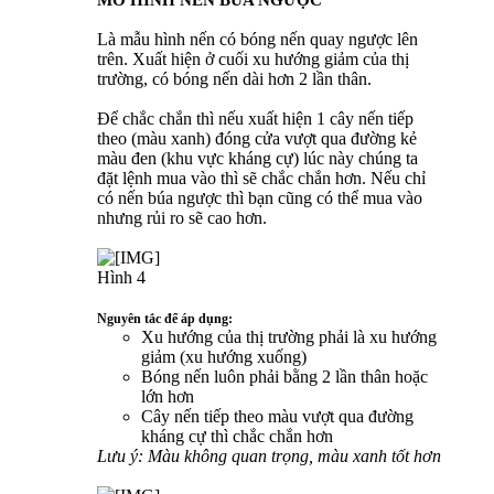
MÔ HÌNH NẾN BÚA NGƯỢC
Là mẫu hình nến có bóng nến quay ngược lên
trên. Xuất hiện ở cuối xu hướng giảm của thị
trường, có bóng nến dài hơn 2 lần thân.
Để chắc chắn thì nếu xuất hiện 1 cây nến tiếp
theo (màu xanh) đóng cửa vượt qua đường kẻ
màu đen (khu vực kháng cự) lúc này chúng ta
đặt lệnh mua vào thì sẽ chắc chắn hơn. Nếu chỉ
có nến búa ngược thì bạn cũng có thể mua vào
nhưng rủi ro sẽ cao hơn.
Hình 4
Nguyên tắc để áp dụng:
Xu hướng của thị trường phải là xu hướng
giảm (xu hướng xuống)
Bóng nến luôn phải bằng 2 lần thân hoặc
lớn hơn
Cây nến tiếp theo màu vượt qua đường
kháng cự thì chắc chắn hơn
Lưu ý: Màu không quan trọng, màu xanh tốt hơn