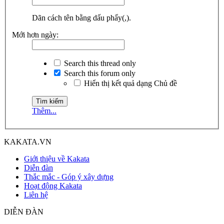
Dãn cách tên bằng dấu phẩy(,).
Mới hơn ngày:
Search this thread only
Search this forum only
Hiển thị kết quả dạng Chủ đề
Thêm...
KAKATA.VN
Giới thiệu về Kakata
Diễn đàn
Thắc mắc - Góp ý xây dựng
Hoạt động Kakata
Liên hệ
DIỄN ĐÀN