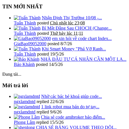
TIN MỚI NHẤT
Nhận Định Thị Trường 10/08 -...
Tuấn Thành
posted
Chủ nhật lúc 23:08
Bí Mật Đằng Sau CHOCH (Change...
Tuấn Thành
posted
Thứ bảy lúc 11:11
em xin hỏi về code chart Index...
GiaBao09052000
posted
8/7/26
Khi Smart Money "Phá Vỡ Ranh...
Tuấn Thành
posted
19/5/26
NHÀ ĐẦU TƯ CÁ NHÂN CẦN MỘT LA...
Bảo Khánh
posted
14/5/26
Đang tải...
Mới trả lời
Nhờ các bác bẻ khoá giúp code...
ngxlamdntd
replied
22/6/26
1 link robot mua bán do tự tay...
ngxlamdntd
replied
9/6/26
Chia sẻ code amibroker báo điểm...
Phong Lâm
replied
15/5/26
CHIA SẺ BẢNG VOLUME THEO DÕI...