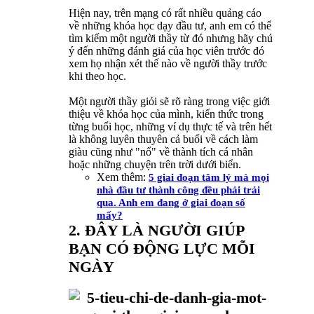
Hiện nay, trên mạng có rất nhiều quảng cáo
về những khóa học dạy đầu tư, anh em có thể
tìm kiếm một người thầy từ đó nhưng hãy chú
ý đến những đánh giá của học viên trước đó
xem họ nhận xét thế nào về người thầy trước
khi theo học.
Một người thầy giỏi sẽ rõ ràng trong việc giới
thiệu về khóa học của mình, kiến thức trong
từng buổi học, những ví dụ thực tế và trên hết
là không luyên thuyên cả buổi về cách làm
giàu cũng như "nổ" về thành tích cá nhân
hoặc những chuyện trên trời dưới biển.
Xem thêm:
5 giai đoạn tâm lý mà mọi
nhà đầu tư thành công đều phải trải
qua. Anh em đang ở giai đoạn số
mấy?
2. ĐÂY LÀ NGƯỜI GIÚP
BẠN CÓ ĐỘNG LỰC MỖI
NGÀY