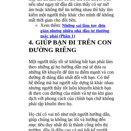
nếu như ngay từ đầu đã cảm thấy có sự mờ
ám hoặc không thể tin tưởng nhau thì hãy tìm
kiếm một người thầy khác cho mình để không
mất thời gian cho đôi bên.
Xem thêm:
Những sai lầm tuy đơn
giản nhưng nhiều nhà đầu tư thường
mắc phải (Phần 1)
4. GIÚP BẠN ĐI TRÊN CON
ĐƯỜNG RIÊNG
Một người thầy tốt sẽ không bắt bạn phải làm
theo những gì họ hướng dẫn mà sẽ đưa ra
những lời khuyên để tìm ra điểm mạnh và con
đường đi đúng đắn nhất đối với bạn. Có thể
hệ thống mà hai người xây dựng là khác nhau
nhưng người thầy tốt luôn khuyến khích bạn
đi theo con đường của mình và tự tin khi giao
dịch với phong cách của chính bạn chứ không
phải rập khuôn theo họ.
Họ chỉ có vai trò như một người hướng dẫn,
giúp chúng ta không lạc lối và hướng đến
mục tiêu duy nhất đó là thành công trên thị
trường, đây là điều cao cả mà bất kể người