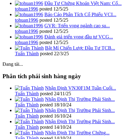
Đầu Tư Chứng Khoán Việt Nam: Cổ...
tohuan1996
posted
12/5/25
Báo Cáo Phân Tích Cổ Phiếu VCI...
tohuan1996
posted
12/5/25
GVR: Triển vọng ngành cao su...
tohuan1996
posted
12/5/25
Đánh giá triển vọng đầu tư VCG...
tohuan1996
posted
12/5/25
Bật Mí Chiến Lược Đầu Tư TCB...
Tuấn Thành
posted
22/3/25
Đang tải...
Phân tích phái sinh hàng ngày
Nhận Định VN30F1M Tuần Cuối...
Tuấn Thành
posted
24/11/25
Nhận Định Thị Trường Phái Sinh...
Tuấn Thành
posted
18/10/24
Nhận Định Thị Trường Phái Sinh...
Tuấn Thành
posted
16/10/24
Nhận Định Thị Trường Phái Sinh...
Tuấn Thành
posted
14/10/24
Nhận Định Thị Trường Chứng...
Tuấn Thành
posted
14/10/24