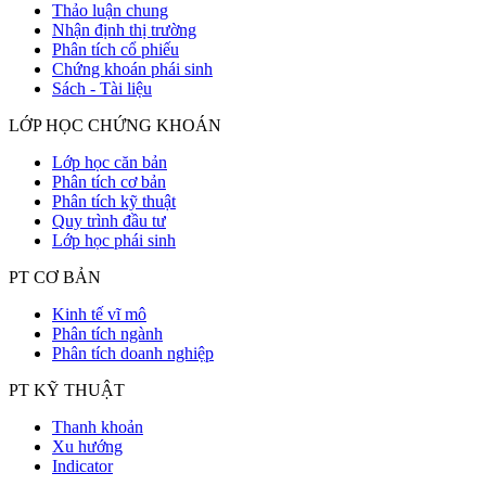
Thảo luận chung
Nhận định thị trường
Phân tích cổ phiếu
Chứng khoán phái sinh
Sách - Tài liệu
LỚP HỌC CHỨNG KHOÁN
Lớp học căn bản
Phân tích cơ bản
Phân tích kỹ thuật
Quy trình đầu tư
Lớp học phái sinh
PT CƠ BẢN
Kinh tế vĩ mô
Phân tích ngành
Phân tích doanh nghiệp
PT KỸ THUẬT
Thanh khoản
Xu hướng
Indicator