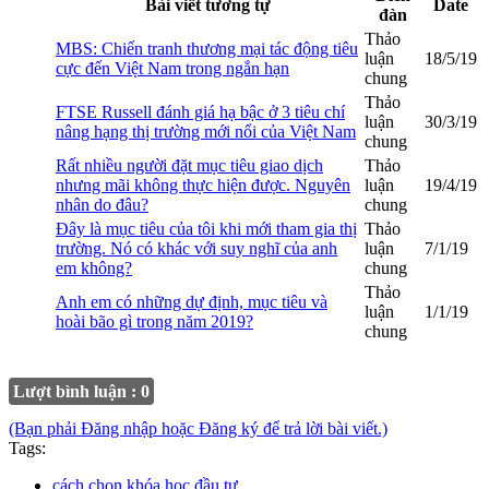
Bài viết tương tự
Date
đàn
Thảo
MBS: Chiến tranh thương mại tác động tiêu
luận
18/5/19
cực đến Việt Nam trong ngắn hạn
chung
Thảo
FTSE Russell đánh giá hạ bậc ở 3 tiêu chí
luận
30/3/19
nâng hạng thị trường mới nổi của Việt Nam
chung
Rất nhiều người đặt mục tiêu giao dịch
Thảo
nhưng mãi không thực hiện được. Nguyên
luận
19/4/19
nhân do đâu?
chung
Đây là mục tiêu của tôi khi mới tham gia thị
Thảo
trường. Nó có khác với suy nghĩ của anh
luận
7/1/19
em không?
chung
Thảo
Anh em có những dự định, mục tiêu và
luận
1/1/19
hoài bão gì trong năm 2019?
chung
Lượt bình luận : 0
(Bạn phải Đăng nhập hoặc Đăng ký để trả lời bài viết.)
Tags:
cách chọn khóa học đầu tư