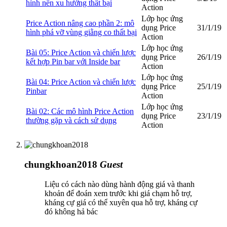
hình nến xu hướng thất bại
Action
Lớp học ứng
Price Action nâng cao phần 2: mô
dụng Price
31/1/19
hình phá vỡ vùng giằng co thất bại
Action
Lớp học ứng
Bài 05: Price Action và chiến lược
dụng Price
26/1/19
kết hợp Pin bar với Inside bar
Action
Lớp học ứng
Bài 04: Price Action và chiến lược
dụng Price
25/1/19
Pinbar
Action
Lớp học ứng
Bài 02: Các mô hình Price Action
dụng Price
23/1/19
thường gặp và cách sử dụng
Action
chungkhoan2018
Guest
Liệu có cách nào dùng hành động giá và thanh
khoản để đoán xem trước khi giá chạm hỗ trợ,
kháng cự giá có thể xuyên qua hỗ trợ, kháng cự
đó không hả bác