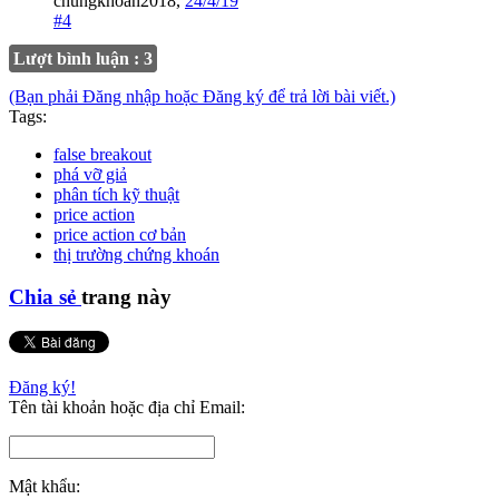
chungkhoan2018
,
24/4/19
#4
Lượt bình luận : 3
(Bạn phải Đăng nhập hoặc Đăng ký để trả lời bài viết.)
Tags:
false breakout
phá vỡ giả
phân tích kỹ thuật
price action
price action cơ bản
thị trường chứng khoán
Chia sẻ
trang này
Đăng ký!
Tên tài khoản hoặc địa chỉ Email:
Mật khẩu: