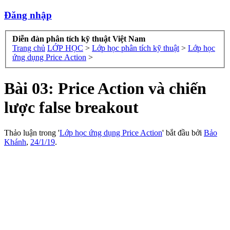
Đăng nhập
Diễn đàn phân tích kỹ thuật Việt Nam
Trang chủ
LỚP HỌC
>
Lớp học phân tích kỹ thuật
>
Lớp học
ứng dụng Price Action
>
Bài 03: Price Action và chiến
lược false breakout
Thảo luận trong '
Lớp học ứng dụng Price Action
' bắt đầu bởi
Bảo
Khánh
,
24/1/19
.