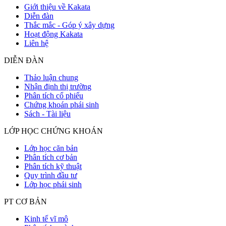
Giới thiệu về Kakata
Diễn đàn
Thắc mắc - Góp ý xây dựng
Hoạt động Kakata
Liên hệ
DIỄN ĐÀN
Thảo luận chung
Nhận định thị trường
Phân tích cổ phiếu
Chứng khoán phái sinh
Sách - Tài liệu
LỚP HỌC CHỨNG KHOÁN
Lớp học căn bản
Phân tích cơ bản
Phân tích kỹ thuật
Quy trình đầu tư
Lớp học phái sinh
PT CƠ BẢN
Kinh tế vĩ mô