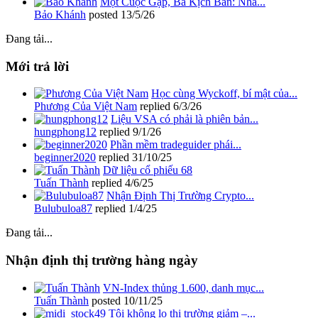
Một Cuộc Gặp, Ba Kịch Bản: Nhà...
Bảo Khánh
posted
13/5/26
Đang tải...
Mới trả lời
Học cùng Wyckoff, bí mật của...
Phương Của Việt Nam
replied
6/3/26
Liệu VSA có phải là phiên bản...
hungphong12
replied
9/1/26
Phần mềm tradeguider phái...
beginner2020
replied
31/10/25
Dữ liệu cổ phiếu 68
Tuấn Thành
replied
4/6/25
Nhận Định Thị Trường Crypto...
Bulubuloa87
replied
1/4/25
Đang tải...
Nhận định thị trường hàng ngày
VN-Index thủng 1.600, danh mục...
Tuấn Thành
posted
10/11/25
Tôi không lo thị trường giảm –...