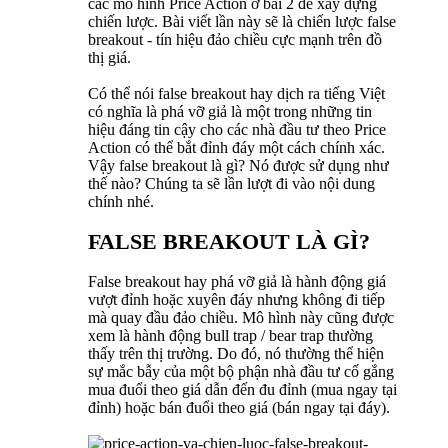
các mô hình Price Action ở bài 2 để xây dựng
chiến lược. Bài viết lần này sẽ là chiến lược false
breakout - tín hiệu đảo chiều cực mạnh trên đồ
thị giá.
Có thể nói false breakout hay dịch ra tiếng Việt
có nghĩa là phá vỡ giả là một trong những tin
hiệu đáng tin cậy cho các nhà đầu tư theo Price
Action có thể bắt đỉnh đáy một cách chính xác.
Vậy false breakout là gì? Nó được sử dụng như
thế nào? Chúng ta sẽ lần lượt đi vào nội dung
chính nhé.
FALSE BREAKOUT LÀ GÌ?
False breakout hay phá vỡ giả là hành động giá
vượt đỉnh hoặc xuyên đáy nhưng không đi tiếp
mà quay đầu đảo chiều. Mô hình này cũng được
xem là hành động bull trap / bear trap thường
thấy trên thị trường. Do đó, nó thường thể hiện
sự mắc bẫy của một bộ phận nhà đầu tư cố gắng
mua đuổi theo giá dẫn đến đu đỉnh (mua ngay tại
đỉnh) hoặc bán đuổi theo giá (bán ngay tại đáy).