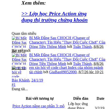
Xem thêm:
>> Lớp học Price Action ứng
dụng thị trường chứng khoán
Quan tâm nhiều
Bí Mật Đằng Sau CHOCH (Change of
Character): Tín Hiệu "Thay Đổi Cuộc Chơi" Của
Dòng Tiền Thông Minh
bởi
Tuấn Thành
,
8/8/26
Bài viết mới
lúc 11:11
Bí Mật Đằng Sau CHOCH (Change of
Character): Tín Hiệu "Thay Đổi Cuộc Chơi" Của
Dòng Tiền Thông Minh
bởi
Tuấn Thành
,
8/8/26
em xin hỏi về code chart Index của nhóm ngành
lúc 11:11
tài chính
bởi
GiaBao09052000
,
8/7/26 lúc 10:21
Bảo Khánh
,
24/1/19
#1
Đang tải...
Bài viết tương tự
Diễn đàn
Date
Lớp học ứng
Price Action nâng cao phần 3: mô
dụng Price
3/2/19