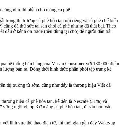
u cũng như thị phần cho mảng cà phê.
t trong thị trường cà phê hòa tan nói riêng và cà phê chế biến
 cũng đã thử sức tại sân chơi cà phê nhưng đã thất bại. Theo
t đầu ở kênh on-trade (tiêu dùng tại chỗ) để người dân trải
g qua hệ thống bán hàng của Masan Consumer với 130.000 điểm
 lượng bán ra. Đồng thời hình thức phân phối tập trung kể
trên thị trường từ sớm, cũng như đây là thương hiệu Việt đã
 thương hiệu cà phê hòa tan, kế đến là Nescafé (31%) và
 vững ngôi vị top 3 ở mảng cà phê hòa tan, đi sâu hơn vào
i lĩnh vực thể thao điện tử, thì thời gian gần đây Wake-up