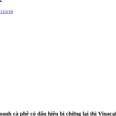
,
13/3/19
.
doanh cà phê có dấu hiệu bị chững lại thì Vinaca