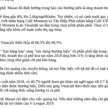
phê. Masan đã định hướng trong báo cáo thường niên là tăng doanh th
 tăng gấp đôi, lên 2,6kg/người/năm. Tuy nhiên, có sự cạnh tranh gay gắ
lk (với nhãn hàng Café Moment) và Tân Hiệp Phát (nhãn hàng Café VIP)
é Moment là do Vinamilk sai lầm trong chọn kênh phân phối. Thay vì bắ
g tiến kênh off trade (siêu thị, tạp hóa).
 Vinacafe Biên Hòa từ 68,5% lên 98,5%.
ừ "bán hàng hóa" sang "xây dựng thương hiệu" và phân phối tập trun
 đó, doanh thu cà phê hòa tan năm 2018 tăng hơn 11% vì tăng được sản
 kho cũng như giảm chi phí bán hàng.
 cho quảng cáo, truyền thông, tài trợ. Đặc biệt, với lợi thế đã có mặt 
ùng dành nhiều tình cảm.
cuối năm 2018, có 40,7% người tham gia khảo sát nghĩ ngay tới G7 là
iện được thương hiệu. Điều này giúp Vinacafé theo đuổi mục tiêu giữ
ối với mảng thức uống hương vị cà phê.
c Masan chi đậm cho việc quảng bá. Nếu như những năm đầu chỉ gắn vớ
nhà tài trợ chính của V-League 2019.