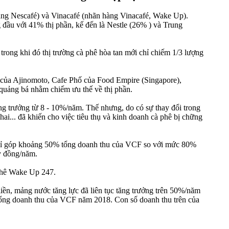
hàng Nescafé) và Vinacafé (nhãn hàng Vinacafé, Wake Up).
 đầu với 41% thị phần, kế đến là Nestle (26% ) và Trung
rong khi đó thị trường cà phê hòa tan mới chỉ chiếm 1/3 lượng
dy của Ajinomoto, Cafe Phố của Food Empire (Singapore),
 quảng bá nhằm chiếm ưu thế về thị phần.
ăng trưởng từ 8 - 10%/năm. Thế nhưng, do có sự thay đổi trong
hai... đã khiến cho việc tiêu thụ và kinh doanh cà phê bị chững
chỉ góp khoảng 50% tổng doanh thu của VCF so với mức 80%
ỷ đồng/năm.
 phê Wake Up 247.
iền, mảng nước tăng lực đã liên tục tăng trưởng trên 50%/năm
tổng doanh thu của VCF năm 2018. Con số doanh thu trên của