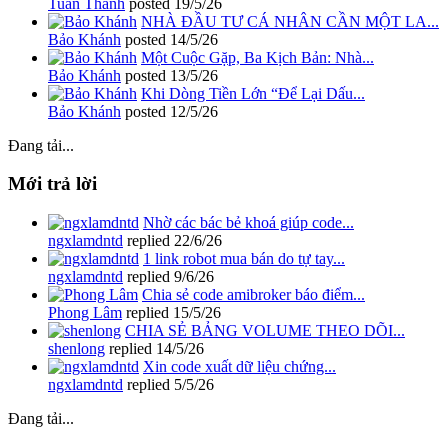
Tuấn Thành
posted
19/5/26
NHÀ ĐẦU TƯ CÁ NHÂN CẦN MỘT LA...
Bảo Khánh
posted
14/5/26
Một Cuộc Gặp, Ba Kịch Bản: Nhà...
Bảo Khánh
posted
13/5/26
Khi Dòng Tiền Lớn “Để Lại Dấu...
Bảo Khánh
posted
12/5/26
Đang tải...
Mới trả lời
Nhờ các bác bẻ khoá giúp code...
ngxlamdntd
replied
22/6/26
1 link robot mua bán do tự tay...
ngxlamdntd
replied
9/6/26
Chia sẻ code amibroker báo điểm...
Phong Lâm
replied
15/5/26
CHIA SẺ BẢNG VOLUME THEO DÕI...
shenlong
replied
14/5/26
Xin code xuất dữ liệu chứng...
ngxlamdntd
replied
5/5/26
Đang tải...