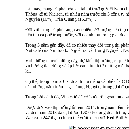
Lâu nay, mảng cà phê hòa tan tại thị trường Việt Nam c
Thống kê từ Nielsen, từ nhiều năm trước chỉ 3 công ty n
Nguyên (16%), Trần Quang (15,3%)...
Đối với mảng cà phê rang xay chiếm 2/3 lượng tiêu thụ 
tiêu thụ cà phê trong nước, với doanh thu trong giai đo
Trong 3 năm gần đây, đã có nhiều thay đổi trong thị ph
Nuticafé của Nutifood... Ngoài ra, cả Trung Nguyên, Ne
Với những chuyển động này, dự kiến thị trường cà phê hò
xu hướng tiêu dùng và áp lực cạnh tranh từ những mặt hàn
lại.
Cụ thể, trong năm 2017, doanh thu mảng cà phê của C
của những năm trước. Tại Trung Nguyên, trong giai đoạ
Trong bối cảnh đó, Vinacafé đã có bước rẽ ngoạn mục s
Được đưa vào thị trường từ năm 2014, trong năm đầu tiê
và đến năm 2018 đã đạt được 1.950 tỷ đồng doanh thu, 
Wake-up 247 thậm chí có thể vượt xa so với Red Bull V