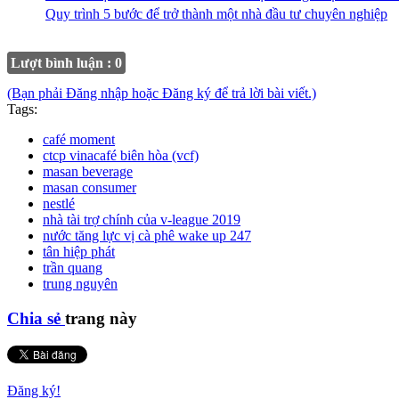
Quy trình 5 bước để trở thành một nhà đầu tư chuyên nghiệp
Lượt bình luận : 0
(Bạn phải Đăng nhập hoặc Đăng ký để trả lời bài viết.)
Tags:
café moment
ctcp vinacafé biên hòa (vcf)
masan beverage
masan consumer
nestlé
nhà tài trợ chính của v-league 2019
nước tăng lực vị cà phê wake up 247
tân hiệp phát
trần quang
trung nguyên
Chia sẻ
trang này
Đăng ký!