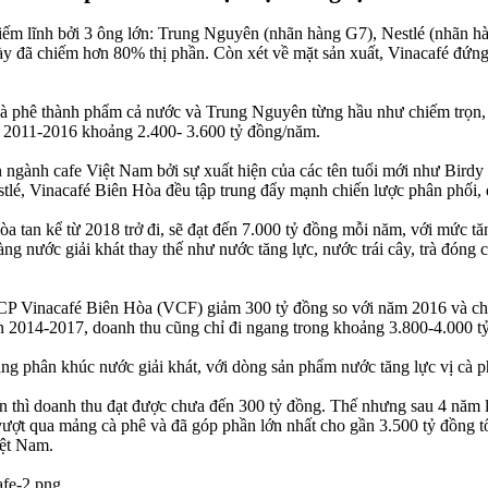
hiếm lĩnh bởi 3 ông lớn: Trung Nguyên (nhãn hàng G7), Nestlé (nhãn 
ày đã chiếm hơn 80% thị phần. Còn xét về mặt sản xuất, Vinacafé đứng
cà phê thành phẩm cả nước và Trung Nguyên từng hầu như chiếm trọn, t
ạn 2011-2016 khoảng 2.400- 3.600 tỷ đồng/năm.
ần ngành cafe Việt Nam bởi sự xuất hiện của các tên tuổi mới như Bir
stlé, Vinacafé Biên Hòa đều tập trung đẩy mạnh chiến lược phân phối,
a tan kể từ 2018 trở đi, sẽ đạt đến 7.000 tỷ đồng mỗi năm, với mức t
g nước giải khát thay thế như nước tăng lực, nước trái cây, trà đóng c
TCP Vinacafé Biên Hòa (VCF) giảm 300 tỷ đồng so với năm 2016 và 
n 2014-2017, doanh thu cũng chỉ đi ngang trong khoảng 3.800-4.000 t
ang phân khúc nước giải khát, với dòng sản phẩm nước tăng lực vị cà
n thì doanh thu đạt được chưa đến 300 tỷ đồng. Thế nhưng sau 4 năm l
vượt qua mảng cà phê và đã góp phần lớn nhất cho gần 3.500 tỷ đồng 
iệt Nam.