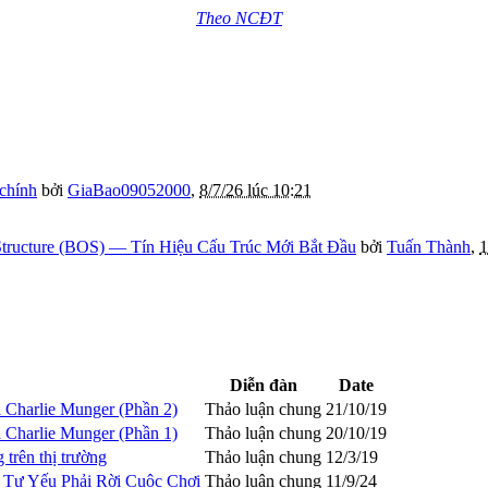
Theo NCĐT
 chính
bởi
GiaBao09052000
,
8/7/26 lúc 10:21
tructure (BOS) — Tín Hiệu Cấu Trúc Mới Bắt Đầu
bởi
Tuấn Thành
,
1
Diễn đàn
Date
à Charlie Munger (Phần 2)
Thảo luận chung
21/10/19
à Charlie Munger (Phần 1)
Thảo luận chung
20/10/19
 trên thị trường
Thảo luận chung
12/3/19
 Tư Yếu Phải Rời Cuộc Chơi
Thảo luận chung
11/9/24