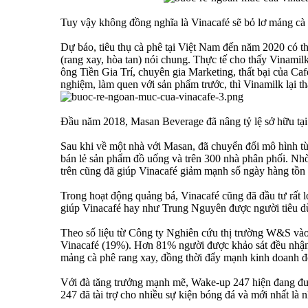
Tuy vậy không đồng nghĩa là Vinacafé sẽ bỏ lơ mảng cà 
Dự báo, tiêu thụ cà phê tại Việt Nam đến năm 2020 có thể
(rang xay, hòa tan) nói chung. Thực tế cho thấy Vinami
ông Tiền Gia Trí, chuyên gia Marketing, thất bại của Caf
nghiệm, làm quen với sản phẩm trước, thì Vinamilk lại thẳn
Đầu năm 2018, Masan Beverage đã nâng tỷ lệ sở hữu tại
Sau khi về một nhà với Masan, đã chuyển đổi mô hình t
bán lẻ sản phẩm đồ uống và trên 300 nhà phân phối. Nhờ
trên cũng đã giúp Vinacafé giảm mạnh số ngày hàng tồn
Trong hoạt động quảng bá, Vinacafé cũng đã đầu tư rất lớn
giúp Vinacafé hay như Trung Nguyên được người tiêu d
Theo số liệu từ Công ty Nghiên cứu thị trường W&S vào 
Vinacafé (19%). Hơn 81% người được khảo sát đều nhận d
mảng cà phê rang xay, đồng thời đẩy mạnh kinh doanh đ
Với đà tăng trưởng mạnh mẽ, Wake-up 247 hiện đang đượ
247 đã tài trợ cho nhiều sự kiện bóng đá và mới nhất là 