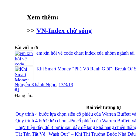
Xem thêm:
>>
VN-Index chờ sóng
Bài viết mới
em xin hỏi về code chart Index của nhóm ngành tài
Khi Smart Money "Phá Vỡ Ranh Giới": Break Of S
Nguyễn Khánh Ngọc
,
13/3/19
#1
Đang tải...
Bài viết tương tự
Quy trình 4 bước lựa chọn siêu cổ phiếu của Warren Buffett v
Quy trình 4 bước lựa chọn siêu cổ phiếu của Warren Buffett v
Thực hiện đầy đủ 3 bước sau đây để tăng khả năng chiến thắng
Tất Tần Tật Về "Wash Out" – Khi Thị Trường Buộc Nhà Đầu