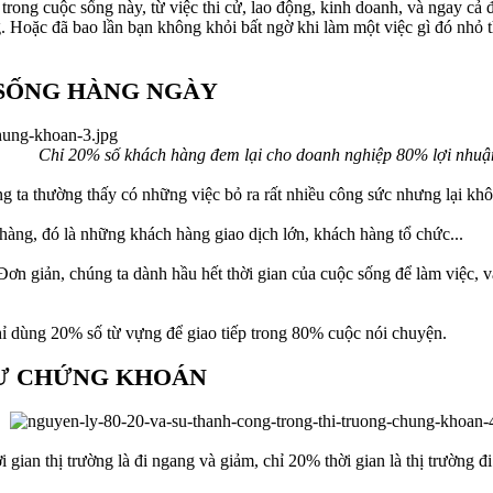
rong cuộc sống này, từ việc thi cử, lao động, kinh doanh, và ngay cả đầ
Hoặc đã bao lần bạn không khỏi bất ngờ khi làm một việc gì đó nhỏ th
 SỐNG HÀNG NGÀY
Chỉ 20% số khách hàng đem lại cho doanh nghiệp 80% lợi nhuậ
g ta thường thấy có những việc bỏ ra rất nhiều công sức nhưng lại khô
àng, đó là những khách hàng giao dịch lớn, khách hàng tổ chức...
n giản, chúng ta dành hầu hết thời gian của cuộc sống để làm việc, v
ỉ dùng 20% số từ vựng để giao tiếp trong 80% cuộc nói chuyện.
TƯ CHỨNG KHOÁN
gian thị trường là đi ngang và giảm, chỉ 20% thời gian là thị trường đi