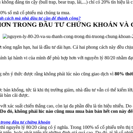
 không đáng tin cậy (bull trap, bear trap, lái,...) chỉ có 20% tín hiệu l
20% số mã cổ phiếu mà chúng ta mua.
ính cách mà nhà đầu tư cần để thành công?
HƠN TRONG ĐẦU TƯ CHỨNG KHOÁN VÀ 
t sóng ngắn hạn, hai là đầu tư dài hạn. Cả hai phong cách này đều chị
ỉnh lại hành vi của mình để phù hợp hơn với nguyên lý 80/20 nhằm đạ
g nên ý thức được rằng không phải lúc nào cũng giao dịch vì
80% thời 
 bán khống, tức là khi thị trường giảm, nhà đầu tư vẫn có thể kiếm lời
ải bàn cãi được.
h với xác suất chiến thắng cao, còn lại đa phần đều là tín hiệu nhiễu. D
Do đó, không phải lúc nào cũng mua mua bán bán hết con này đến
 trong đầu tư chứng khoán
hì nguyên lý 80/20 càng có ý nghĩa. Trong 100% số cổ phiếu trên thị 
 triển, hoặc phát triển tốt những định giá quá cao. Do đó, tỷ lệ cổ phi