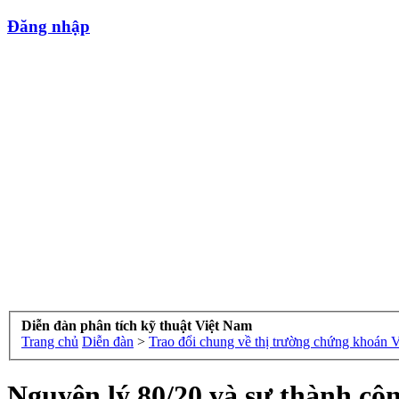
Đăng nhập
Diễn đàn phân tích kỹ thuật Việt Nam
Trang chủ
Diễn đàn
>
Trao đổi chung về thị trường chứng khoán 
Nguyên lý 80/20 và sự thành cô