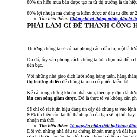
80% tín hiệu mua bán được tạo ra từ thị trường là tín hiệu
80% lợi nhuận mà chúng ta kiếm được từ đầu tư đều từ 
Tìm hiểu thêm:
Chăm chỉ và thông minh, đâu là t
PHẢI LÀM GÌ ĐỂ THÀNH CÔNG 
Thường chúng ta sẽ có hai phong cách đầu tư, một là lướ
Do đó, tùy vào phong cách chúng ta lựa chọn mà điều ch
tiền bạc.
Với những nhà giao dịch lướt sóng hàng tuần, hàng thán
thị trường đi lên
để chúng ta mua cổ phiếu kiếm lời.
Kể cả trong chứng khoán phái sinh, theo quy định là được
lẫn con sóng giảm được
. Đó là thực tế và không cần ph
Sẽ chỉ có rất ít tín hiệu đáng tin cậy để chúng ta vào lện
80% tín hiệu còn lại thì thành quả của bạn sẽ bị thổi bay.
nhuận mà thôi.
Tìm hiểu thêm:
10 nguyên nhân thất bại hàng đầu
Đối với những nhà đầu tư chứng khoán trung và dài hạn t
còn lại hoặc làm ăn thua lỗ, hoặc không có tiềm năng phát