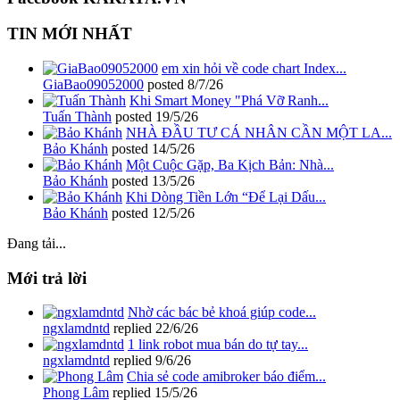
TIN MỚI NHẤT
em xin hỏi về code chart Index...
GiaBao09052000
posted
8/7/26
Khi Smart Money "Phá Vỡ Ranh...
Tuấn Thành
posted
19/5/26
NHÀ ĐẦU TƯ CÁ NHÂN CẦN MỘT LA...
Bảo Khánh
posted
14/5/26
Một Cuộc Gặp, Ba Kịch Bản: Nhà...
Bảo Khánh
posted
13/5/26
Khi Dòng Tiền Lớn “Để Lại Dấu...
Bảo Khánh
posted
12/5/26
Đang tải...
Mới trả lời
Nhờ các bác bẻ khoá giúp code...
ngxlamdntd
replied
22/6/26
1 link robot mua bán do tự tay...
ngxlamdntd
replied
9/6/26
Chia sẻ code amibroker báo điểm...
Phong Lâm
replied
15/5/26