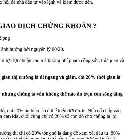
à cơ hội để nhà đầu tư vào lệnh và kiếm được tiền.
GIAO DỊCH CHỨNG KHOÁN ?
u ảnh hưởng bởi nguyên lý 80/20.
t được lợi nhuận cao mà không phí phạm công sức, thời gian và
gian thị trường là đi ngang và giảm, chỉ 20% thời gian là
,
nhưng chúng ta vẫn không thể nào ăn trọn con sóng tăng
o đó, chỉ 20% tín hiệu là có thể kiếm lời được. Nếu cố chấp vào
 con kia,
cuối cùng chỉ có 20% số con đó cho chúng ta lợi
trường thì chỉ có 20% tổng số là đáng để xem xét đầu tư, 80%
ếu mà có thể kỳ vọng tăng giá bằng lần trong tương lai là vô