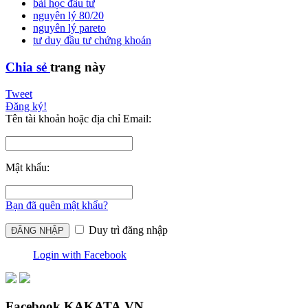
bài học đầu tư
nguyên lý 80/20
nguyên lý pareto
tư duy đầu tư chứng khoán
Chia sẻ
trang này
Tweet
Đăng ký!
Tên tài khoản hoặc địa chỉ Email:
Mật khẩu:
Bạn đã quên mật khẩu?
Duy trì đăng nhập
Login with Facebook
Facebook KAKATA.VN