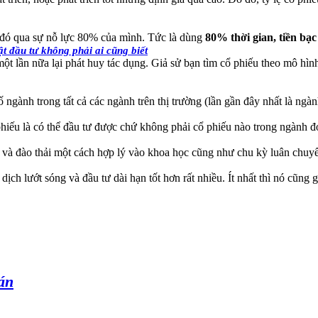
 đó qua sự nỗ lực 80% của mình. Tức là dùng
80% thời gian, tiền bạc
t đầu tư không phải ai cũng biết
ột lần nữa lại phát huy tác dụng. Giả sử bạn tìm cổ phiếu theo mô hình 
ố ngành trong tất cả các ngành trên thị trường (lần gần đây nhất là ngà
phiếu là có thể đầu tư được chứ không phải cổ phiếu nào trong ngành 
c và đào thải một cách hợp lý vào khoa học cũng như chu kỳ luân chuy
ịch lướt sóng và đầu tư dài hạn tốt hơn rất nhiều. Ít nhất thì nó cũng
án