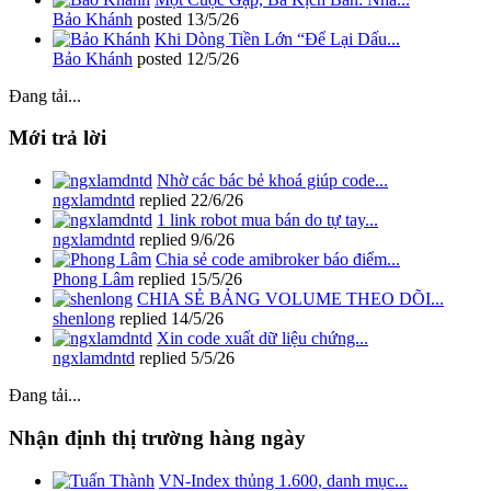
Bảo Khánh
posted
13/5/26
Khi Dòng Tiền Lớn “Để Lại Dấu...
Bảo Khánh
posted
12/5/26
Đang tải...
Mới trả lời
Nhờ các bác bẻ khoá giúp code...
ngxlamdntd
replied
22/6/26
1 link robot mua bán do tự tay...
ngxlamdntd
replied
9/6/26
Chia sẻ code amibroker báo điểm...
Phong Lâm
replied
15/5/26
CHIA SẺ BẢNG VOLUME THEO DÕI...
shenlong
replied
14/5/26
Xin code xuất dữ liệu chứng...
ngxlamdntd
replied
5/5/26
Đang tải...
Nhận định thị trường hàng ngày
VN-Index thủng 1.600, danh mục...