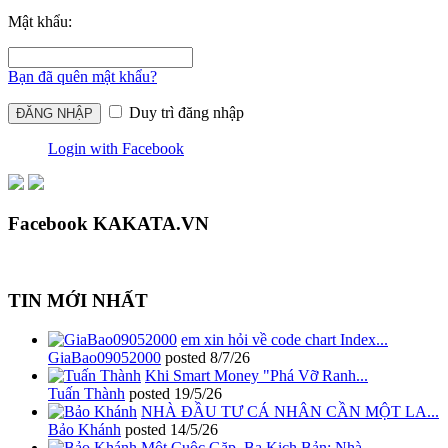
Mật khẩu:
Bạn đã quên mật khẩu?
Duy trì đăng nhập
Login with Facebook
Facebook KAKATA.VN
TIN MỚI NHẤT
em xin hỏi về code chart Index...
GiaBao09052000
posted
8/7/26
Khi Smart Money "Phá Vỡ Ranh...
Tuấn Thành
posted
19/5/26
NHÀ ĐẦU TƯ CÁ NHÂN CẦN MỘT LA...
Bảo Khánh
posted
14/5/26
Một Cuộc Gặp, Ba Kịch Bản: Nhà...