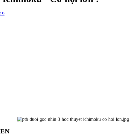
/19
.
SEN