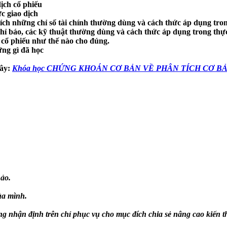
dịch cổ phiếu
ức giao dịch
ch những chỉ số tài chính thường dùng và cách thức áp dụng trong
hỉ báo, các kỹ thuật thường dùng và cách thức áp dụng trong thực
h cổ phiếu như thế nào cho đúng.
ững gì đã học
đây:
Khóa học CHỨNG KHOÁN CƠ BẢN VỀ PHÂN TÍCH CƠ B
ảo.
ủa mình.
g nhận định trên chỉ phục vụ cho mục đích chia sẻ nâng cao kiến 