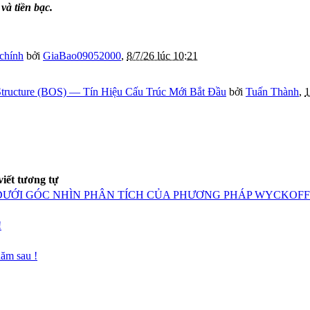
à tiền bạc.
 chính
bởi
GiaBao09052000
,
8/7/26 lúc 10:21
tructure (BOS) — Tín Hiệu Cấu Trúc Mới Bắt Đầu
bởi
Tuấn Thành
,
1
viết tương tự
 DƯỚI GÓC NHÌN PHÂN TÍCH CỦA PHƯƠNG PHÁP WYCKOFF
!
năm sau !