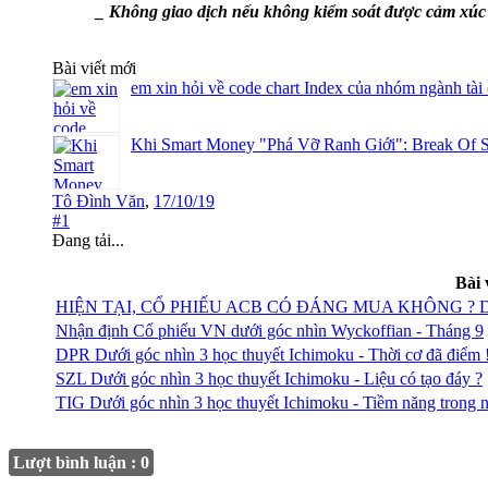
_ Không giao dịch nếu không kiểm soát được cảm xúc v
Bài viết mới
em xin hỏi về code chart Index của nhóm ngành tài
Khi Smart Money "Phá Vỡ Ranh Giới": Break Of S
Tô Đình Văn
,
17/10/19
#1
Đang tải...
Bài 
HIỆN TẠI, CỔ PHIẾU ACB CÓ ĐÁNG MUA KHÔNG ?
Nhận định Cổ phiếu VN dưới góc nhìn Wyckoffian - Tháng 9
DPR Dưới góc nhìn 3 học thuyết Ichimoku - Thời cơ đã điểm 
SZL Dưới góc nhìn 3 học thuyết Ichimoku - Liệu có tạo đáy ?
TIG Dưới góc nhìn 3 học thuyết Ichimoku - Tiềm năng trong 
Lượt bình luận : 0