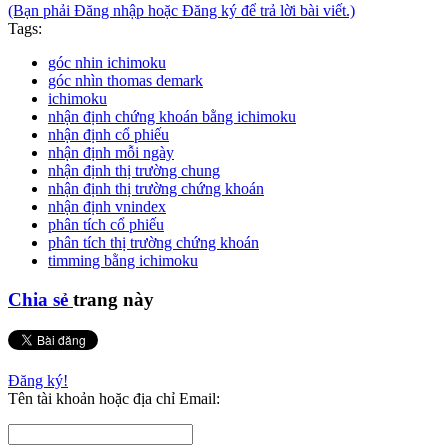
(Bạn phải Đăng nhập hoặc Đăng ký để trả lời bài viết.)
Tags:
góc nhin ichimoku
góc nhìn thomas demark
ichimoku
nhận định chứng khoán bằng ichimoku
nhận định cổ phiếu
nhận định mỗi ngày
nhận định thị trường chung
nhận định thị trường chứng khoán
nhận định vnindex
phân tích cổ phiếu
phân tích thị trường chứng khoán
timming bằng ichimoku
Chia sẻ
trang này
Đăng ký!
Tên tài khoản hoặc địa chỉ Email: