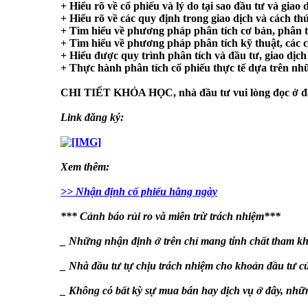
+ Hiểu rõ về cổ phiếu và lý do tại sao đầu tư và giao 
+ Hiểu rõ về các quy định trong giao dịch và cách th
+ Tìm hiểu về phương pháp phân tích cơ bản, phân tí
+ Tìm hiểu về phương pháp phân tích kỹ thuật, các c
+ Hiểu được quy trình phân tích và đầu tư, giao dịc
+ Thực hành phân tích cổ phiếu thực tế dựa trên nh
CHI TIẾT KHÓA HỌC
, nhà đầu tư vui lòng đọc ở 
Link đăng ký:
Xem thêm:
>> Nhận định cố phiếu hằng ngày
*** Cảnh báo rủi ro và miễn trừ trách nhiệm***
_ Những nhận định ở trên chỉ mang tính chất tham kh
_ Nhà đầu tư tự chịu trách nhiệm cho khoản đầu tư c
_ Không có bất kỳ sự mua bán hay dịch vụ ở đây, nhữn