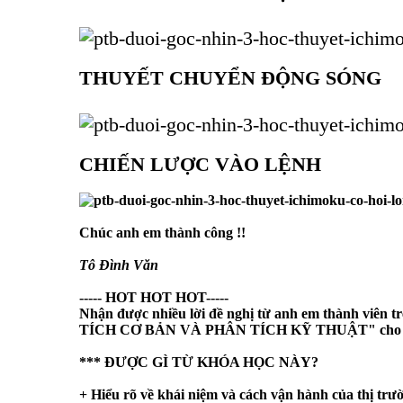
THUYẾT CHUYỂN ĐỘNG SÓNG
CHIẾN LƯỢC VÀO LỆNH
Chúc anh em thành công !!
Tô Đình Văn
----- HOT HOT HOT-----
Nhận được nhiều lời đề nghị từ anh em thành viên 
TÍCH CƠ BẢN VÀ PHÂN TÍCH KỸ THUẬT
" cho
*** ĐƯỢC GÌ TỪ KHÓA HỌC NÀY?
+ Hiểu rõ về khái niệm và cách vận hành của thị trư