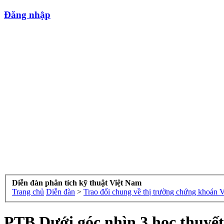
Đăng nhập
Diễn đàn phân tích kỹ thuật Việt Nam
Trang chủ
Diễn đàn
>
Trao đổi chung về thị trường chứng khoán 
PTB Dưới góc nhìn 3 học thuyết