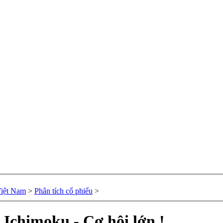
Việt Nam
>
Phân tích cổ phiếu
>
 Ichimoku - Cơ hội lớn !