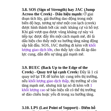
3.8. SOS (Sign of Strength) hay JAC (Jump
Across the Creek) - Dấu hiệu mạnh:
Ở giai
đoạn tích lũy, giá thường dao động trong một
biên độ hẹp, tương tự như một con lạch (creek)
được hình thành bởi các mức kháng cự và hỗ trợ.
Khi giá vượt qua được vùng kháng cự này và
tiếp tục được đẩy lên một cách mạnh mẽ, đó là
dấu hiệu cho thấy một xu hướng tăng năng động
sắp bắt đầu. SOS, JAC thường đi kèm với
khối
lượng giao dịch lớn
, cho thấy lực cầu đã áp đảo
lực cung, dẫn đến sự tăng giá mạnh mẽ.
3.9. BUEC (Back Up to the Edge of the
Creek) - Quay trở lại cạnh Creek:
Đây là 1 cú
quay trở lại TR để kiểm lực cung trên thị trường,
nếu
khối lượng giao dịch thấp
, thị trường sẽ còn
tăng mạnh mẽ, nhưng trái lại nó đi kèm với
1
khối lượng cao
sẽ báo hiệu rất có thể thị trường
sẽ đảo chiều hoặc yếu đi trong xu hướng tăng.
3.10. LPS (Last Point of Support) - Điểm hỗ