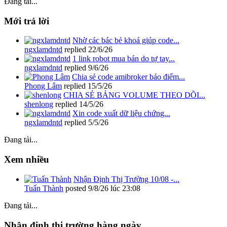
Đang tải...
Mới trả lời
Nhờ các bác bẻ khoá giúp code...
ngxlamdntd
replied
22/6/26
1 link robot mua bán do tự tay...
ngxlamdntd
replied
9/6/26
Chia sẻ code amibroker báo điểm...
Phong Lâm
replied
15/5/26
CHIA SẺ BẢNG VOLUME THEO DÕI...
shenlong
replied
14/5/26
Xin code xuất dữ liệu chứng...
ngxlamdntd
replied
5/5/26
Đang tải...
Xem nhiều
Nhận Định Thị Trường 10/08 -...
Tuấn Thành
posted
9/8/26 lúc 23:08
Đang tải...
Nhận định thị trường hàng ngày