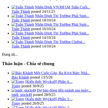
Nhận Định VN30F1M Tuần Cuối...
Tuấn Thành
posted
24/11/25
Nhận Định Thị Trường Phái Sinh...
Tuấn Thành
posted
18/10/24
Nhận Định Thị Trường Phái Sinh...
Tuấn Thành
posted
16/10/24
Nhận Định Thị Trường Phái Sinh...
Tuấn Thành
posted
14/10/24
Nhận Định Thị Trường Chứng...
Tuấn Thành
posted
14/10/24
Đang tải...
Thảo luận - Chia sẻ chung
Một Cuộc Gặp, Ba Kịch Bản: Nhà...
Bảo Khánh
posted
13/5/26
[Kiến thức Wyckoff] Phần 4:...
Tomy
posted
30/9/25
Dự báo dòng tiền ngành sau ngày...
midi_stock49
posted
28/9/25
[Kiến thức Wyckoff] Phần 3:...
Tomy
posted
26/9/25
[Kiến thức Wyckoff] Phần 2:...