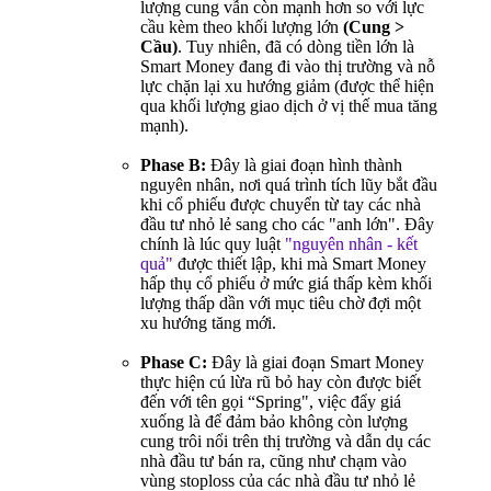
lượng cung vẫn còn mạnh hơn so với lực
cầu kèm theo khối lượng lớn
(Cung >
Cầu)
. Tuy nhiên, đã có dòng tiền lớn là
Smart Money đang đi vào thị trường và nỗ
lực chặn lại xu hướng giảm (được thể hiện
qua khối lượng giao dịch ở vị thế mua tăng
mạnh).
Phase B:
Đây là giai đoạn hình thành
nguyên nhân, nơi quá trình tích lũy bắt đầu
khi cổ phiếu được chuyển từ tay các nhà
đầu tư nhỏ lẻ sang cho các "anh lớn". Đây
chính là lúc quy luật
"nguyên nhân - kết
quả"
được thiết lập, khi mà Smart Money
hấp thụ cổ phiếu ở mức giá thấp kèm khối
lượng thấp dần với mục tiêu chờ đợi một
xu hướng tăng mới.
Phase C:
Đây là giai đoạn Smart Money
thực hiện cú lừa rũ bỏ hay còn được biết
đến với tên gọi “Spring", việc đẩy giá
xuống là để đảm bảo không còn lượng
cung trôi nổi trên thị trường và dẫn dụ các
nhà đầu tư bán ra, cũng như chạm vào
vùng stoploss của các nhà đầu tư nhỏ lẻ