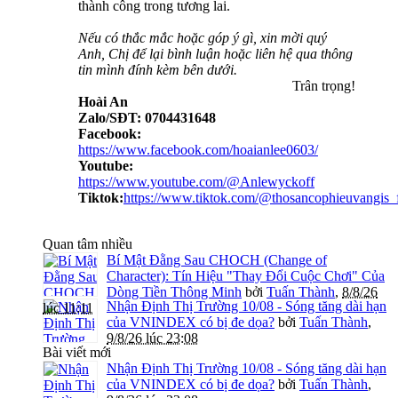
thành công trong tương lai.
Nếu có thắc mắc hoặc góp ý gì, xin mời quý
Anh, Chị để lại bình luận hoặc liên hệ qua thông
tin mình đính kèm bên dưới.
Trân trọng!​
Hoài An
Zalo/SĐT: 0704431648
Facebook:
https://www.facebook.com/hoaianlee0603/
Youtube:
https://www.youtube.com/@Anlewyckoff
Tiktok:
https://www.tiktok.com/@thosancophieuvangi
Quan tâm nhiều
Bí Mật Đằng Sau CHOCH (Change of
Character): Tín Hiệu "Thay Đổi Cuộc Chơi" Của
Dòng Tiền Thông Minh
bởi
Tuấn Thành
,
8/8/26
Nhận Định Thị Trường 10/08 - Sóng tăng dài hạn
lúc 11:11
của VNINDEX có bị đe dọa?
bởi
Tuấn Thành
,
9/8/26 lúc 23:08
Bài viết mới
Nhận Định Thị Trường 10/08 - Sóng tăng dài hạn
của VNINDEX có bị đe dọa?
bởi
Tuấn Thành
,