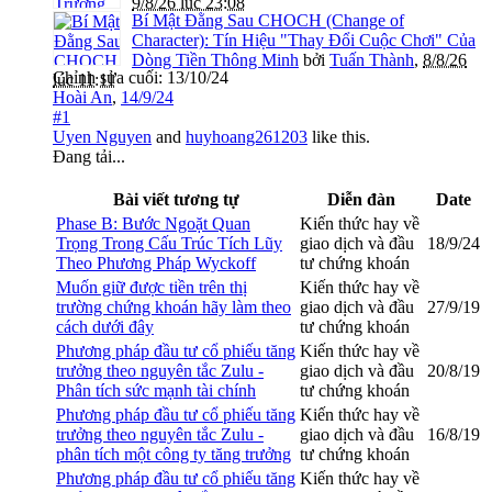
9/8/26 lúc 23:08
Bí Mật Đằng Sau CHOCH (Change of
Character): Tín Hiệu "Thay Đổi Cuộc Chơi" Của
Dòng Tiền Thông Minh
bởi
Tuấn Thành
,
8/8/26
Chỉnh sửa cuối:
13/10/24
lúc 11:11
Hoài An
,
14/9/24
#1
Uyen Nguyen
and
huyhoang261203
like this.
Đang tải...
Bài viết tương tự
Diễn đàn
Date
Phase B: Bước Ngoặt Quan
Kiến thức hay về
Trọng Trong Cấu Trúc Tích Lũy
giao dịch và đầu
18/9/24
Theo Phương Pháp Wyckoff
tư chứng khoán
Muốn giữ được tiền trên thị
Kiến thức hay về
trường chứng khoán hãy làm theo
giao dịch và đầu
27/9/19
cách dưới đây
tư chứng khoán
Phương pháp đầu tư cổ phiếu tăng
Kiến thức hay về
trưởng theo nguyên tắc Zulu -
giao dịch và đầu
20/8/19
Phân tích sức mạnh tài chính
tư chứng khoán
Phương pháp đầu tư cổ phiếu tăng
Kiến thức hay về
trưởng theo nguyên tắc Zulu -
giao dịch và đầu
16/8/19
phân tích một công ty tăng trưởng
tư chứng khoán
Phương pháp đầu tư cổ phiếu tăng
Kiến thức hay về