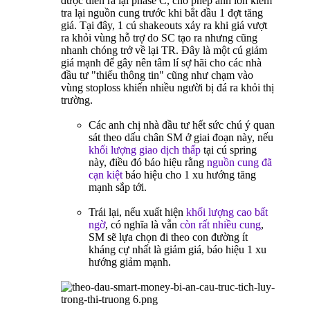
được diễn ra lại phase C, cho phép anh lớn kiểm
tra lại nguồn cung trước khi bắt đầu 1 đợt tăng
giá. Tại đây, 1 cú shakeouts xảy ra khi giá vượt
ra khỏi vùng hỗ trợ do SC tạo ra nhưng cũng
nhanh chóng trở về lại TR. Đây là một cú giảm
giá mạnh để gây nên tâm lí sợ hãi cho các nhà
đầu tư "thiếu thông tin" cũng như chạm vào
vùng stoploss khiến nhiều người bị đá ra khỏi thị
trường.
Các anh chị nhà đầu tư hết sức chú ý quan
sát theo dấu chân SM ở giai đoạn này, nếu
khối lượng giao dịch thấp
tại cú spring
này, điều đó báo hiệu rằng
nguồn cung đã
cạn kiệt
báo hiệu cho 1 xu hướng tăng
mạnh sắp tới.
Trái lại, nếu xuất hiện
khối lượng cao bất
ngờ
, có nghĩa là vẫn
còn rất nhiều cung
,
SM sẽ lựa chọn đi theo con đường ít
kháng cự nhất là giảm giá, báo hiệu 1 xu
hướng giảm mạnh.