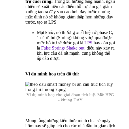
trợ cuối cùng:
Trong xu hướng tăng mạnh, ngẫu
nhiên sẽ xuất hiện các điểm hỗ trợ làm giá giảm
xuống tạo ra đáy sau cao hơn đáy trước nhưng
mặc định nó sẽ không giảm thấp hơn những đáy
trước, tạo ra LPS.
Mặt khác, nó thường xuất hiện ở phase C,
1 cú rũ bỏ (Spring) không vượt qua được
mức hỗ trợ sẽ được gọi là
LPS
hay còn gọi
là
False Spring/ Shake out
, điều này xảy ra
khi lực cầu đã rất mạnh, cung không thể
áp đảo được.
Ví dụ minh hoạ trên đồ thị:
Ví dụ minh hoạ cho giai đoạn tích luỹ. Mã: HPG
- khung DAY
Mong rằng những kiến thức mình chia sẻ ngày
hôm nay sẽ giúp ích cho các nhà đầu tư giao dịch