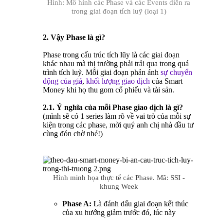
Hình: Mô hình các Phase và các Events diễn ra
trong giai đoạn tích luỹ (loại 1)
2. Vậy Phase là gì?
Phase trong cấu trúc tích lũy là các giai đoạn
khác nhau mà thị trường phải trải qua trong quá
trình tích luỹ. Mỗi giai đoạn phản ánh
sự chuyển
động của giá
,
khối lượng giao dịch
của Smart
Money khi họ thu gom cổ phiếu và tài sản.
2.1. Ý nghĩa của mỗi Phase giao dịch là gì?
(mình sẽ có 1 series làm rõ về vai trò của mỗi sự
kiện trong các phase, mời quý anh chị nhà đầu tư
cùng đón chờ nhé!)
Hình minh họa thực tế các Phase. Mã: SSI -
khung Week
Phase A:
Là đánh dấu giai đoạn kết thúc
của xu hướng giảm trước đó, lúc này