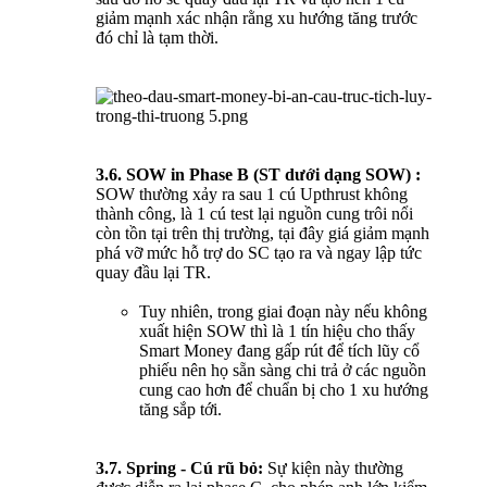
giảm mạnh xác nhận rằng xu hướng tăng trước
đó chỉ là tạm thời.
3.6. SOW in Phase B (ST dưới dạng SOW) :
SOW thường xảy ra sau 1 cú Upthrust không
thành công, là 1 cú test lại nguồn cung trôi nổi
còn tồn tại trên thị trường, tại đây giá giảm mạnh
phá vỡ mức hỗ trợ do SC tạo ra và ngay lập tức
quay đầu lại TR.
Tuy nhiên, trong giai đoạn này nếu không
xuất hiện SOW thì là 1 tín hiệu cho thấy
Smart Money đang gấp rút để tích lũy cổ
phiếu nên họ sẵn sàng chi trả ở các nguồn
cung cao hơn để chuẩn bị cho 1 xu hướng
tăng sắp tới.
3.7. Spring - Cú rũ bỏ:
Sự kiện này thường