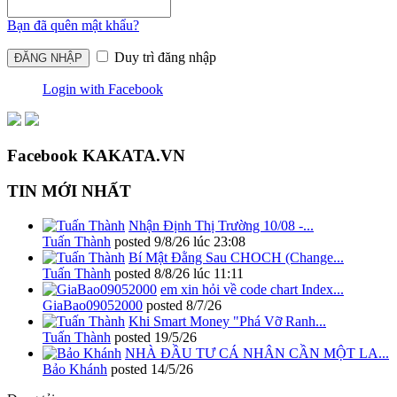
Bạn đã quên mật khẩu?
Duy trì đăng nhập
Login with Facebook
Facebook KAKATA.VN
TIN MỚI NHẤT
Nhận Định Thị Trường 10/08 -...
Tuấn Thành
posted
9/8/26 lúc 23:08
Bí Mật Đằng Sau CHOCH (Change...
Tuấn Thành
posted
8/8/26 lúc 11:11
em xin hỏi về code chart Index...
GiaBao09052000
posted
8/7/26
Khi Smart Money "Phá Vỡ Ranh...
Tuấn Thành
posted
19/5/26
NHÀ ĐẦU TƯ CÁ NHÂN CẦN MỘT LA...
Bảo Khánh
posted
14/5/26