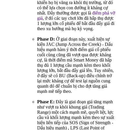
khiến họ bị văng ra khỏi thị trường, từ đó
có thể lựa chọn con đường ít kháng cự
nhất. Đây thường được gọi là
điểm phá vỡ
giả
, ở đó các tay chơi lớn đã hấp thụ được
1 lượng lớn cổ phiếu để bắt đầu đẩy giá đi
theo xu hướng mà họ kỳ vọng.
Phase D:
Ở giai đoạn này, xuất hiện sự
kiện JAC (Jump Across the Creek) - Dấu
hiệu mạnh hàm ý thời điểm giá cổ phiếu
cuối cùng cũng đã vượt qua được kháng
cự, là thời điểm mà Smart Money đã hấp
thụ đủ 1 lượng cầu mạnh kèm theo khối
lượng lớn, bắt đầu đẩy giá lên. Tuy nhiên,
ở đây sẽ có BU (Back-up) điều chỉnh trở
lại mức kháng cự để test lại nguồn cung
quanh đó để chuẩn bị cho đợt tăng giá
mạnh mẽ tiếp theo.
Phase E:
Đây là giai đoạn giá tăng mạnh
như vượt ra khỏi khung giá (Trading
Range) một cách mạnh mẽ, quyết liệt, lực
cầu và khối lượng mạnh kèm theo sự xuất
hiện liên tiếp của SOS (Sign of Strength -
Dấu hiệu mạnh) , LPS (Last Point of