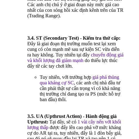
Các anh chị chú ý ở giai đoạn này mức giá cao
nhất của con sóng hồi xác định kênh trên của TR
(Trading Range).
3.4. ST (Secondary Test) - Kiểm tra thứ cấp:
Đây là giai đoạn thị trường muốn test lại xem
cung có còn mạnh mẽ sau sự kiện SC vừa diễn
ra hay không. Tuy nhiên tại đây
chuyển động giá
và khối lượng đã giảm mạnh
do thiếu lực thúc
đẩy từ các tay chơi lớn.
Tuy nhiên, với trường hợp
giá phá thủng
qua kháng cự SC
, các anh chị nhà đầu tư
cần phải thật sự cẩn trọng vì có khả năng
thị trường chỉ đang tạo ra PS (mức hỗ trợ
ban đầu) thôi.
3.5. UA (Upthrust Action) - Hành động giá
Upthrust:
Tại đây, sẽ có
1 vài cây nến với khối
lượng thấp
được đẩy lên cao phá vỡ mức kháng
cự do AR tại ra, tuy nhiên, đây là 1 đòn bẩy giá,
sau đó nó sẽ quay đầu lại TR và tạo nên 1 cú