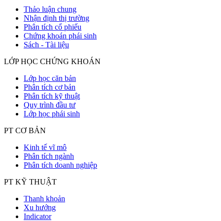
Thảo luận chung
Nhận định thị trường
Phân tích cổ phiếu
Chứng khoán phái sinh
Sách - Tài liệu
LỚP HỌC CHỨNG KHOÁN
Lớp học căn bản
Phân tích cơ bản
Phân tích kỹ thuật
Quy trình đầu tư
Lớp học phái sinh
PT CƠ BẢN
Kinh tế vĩ mô
Phân tích ngành
Phân tích doanh nghiệp
PT KỸ THUẬT
Thanh khoản
Xu hướng
Indicator