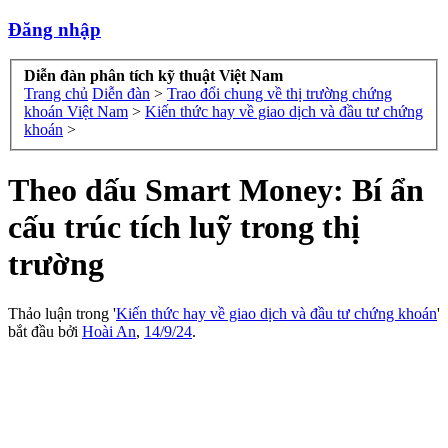
Đăng nhập
Diễn đàn phân tích kỹ thuật Việt Nam
Trang chủ
Diễn đàn
>
Trao đổi chung về thị trường chứng
khoán Việt Nam
>
Kiến thức hay về giao dịch và đầu tư chứng
khoán
>
Theo dấu Smart Money: Bí ẩn
cấu trúc tích luỹ trong thị
trường
Thảo luận trong '
Kiến thức hay về giao dịch và đầu tư chứng khoán
'
bắt đầu bởi
Hoài An
,
14/9/24
.