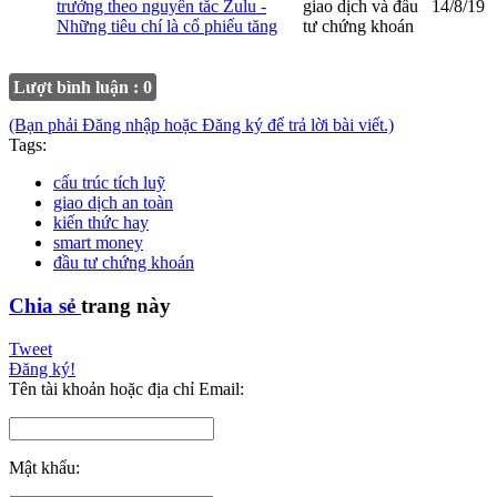
trưởng theo nguyên tắc Zulu -
giao dịch và đầu
14/8/19
Những tiêu chí là cổ phiếu tăng
tư chứng khoán
Lượt bình luận : 0
(Bạn phải Đăng nhập hoặc Đăng ký để trả lời bài viết.)
Tags:
cấu trúc tích luỹ
giao dịch an toàn
kiến thức hay
smart money
đầu tư chứng khoán
Chia sẻ
trang này
Tweet
Đăng ký!
Tên tài khoản hoặc địa chỉ Email:
Mật khẩu: