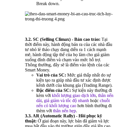
Break down.
3.2. SC (Selling Climax) - Bán cao trào:
Tại
thời điểm này, hành động bán ra của các nhà đầu
tư nhỏ lẻ tháo chạy đang diễn ra 1 cách mạnh
mẽ, hành động tập thể của họ làm cho giá giảm
xuống đỉnh điểm và chạm vào mức hỗ trợ.
Thông thường, đây sẽ là điểm vào lệnh của các
Smart Money.
Vai trò của SC:
Mức giá thấp nhất do sự
kiện tạo ra giúp nhà đầu tư xác định được
kênh dưới của khung gía (Trading Range).
Đặc điểm của SC:
Sự kiện này thường đi
kèm với
khối lượng giao dịch lớn
,
thân nến
dài
,
giá giảm và tốc độ nhanh
hoặc
chuỗi
nến có khối lượng cao
hơn bình thường đi
thèm với
thân nến hẹp
.
3.3. AR (Automatic Rally) - Hồi phục kỹ
thuật:
Ở giai đoạn này, lực bán đã giảm và lực
mua bắt đầu vào thị trường giúp đẩy giá lên cao.