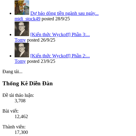
Dự báo dòng tiền ngành sau ngày...
midi_stock49
posted
28/9/25
[Kiến thức Wyckoff] Phần 3:...
Tomy
posted
26/9/25
[Kiến thức Wyckoff] Phần 2:...
Tomy
posted
23/9/25
Đang tải...
Thống Kê Diễn Đàn
Đề tài thảo luận:
3,708
Bài viết:
12,462
Thành viên:
17,300