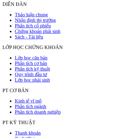
DIỄN ĐÀN
Thảo luận chung
Nhận định thị trường
Phân tích cổ phiếu
Chứng khoán phái sinh
Sách - Tài liệu
LỚP HỌC CHỨNG KHOÁN
Lớp học căn bản
Phân tích cơ bản
Phân tích kỹ thuật
Quy trình đầu tư
Lớp học phái sinh
PT CƠ BẢN
Kinh tế vĩ mô
Phân tích ngành
Phân tích doanh nghiệp
PT KỸ THUẬT
Thanh khoản