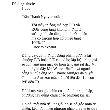
Đã được thích:
1,365
Trần Thanh Nguyên nói:
↑
Tôi thấy trường mà hợp P/B và
ROE cùng tăng không những tỷ
suất lợi nhuận tăng bình thường đâu
mà có trường hợp cổ phiếu tăng
100% đó.
Click to expand...
Đúng vậy, có những trường phái người ta lại
chuộng P/B hoặc P/E cao vì họ lập luận rằng giá
sẽ còn tăng nữa mặc dù hiện tại đang rất đắt. Ví
dụ như gần đây Mr. Warren Buffet và người
cộng sự của ông Mr. Charlie Munger đã quyết
định mua Amazon mặc dù P/B lên đến 19, còn
P/E đến 79.
Đó là tùy vào góc nhìn của mỗi phương pháp,
phương này đúng chưa chắc phương kia sai.
Do đó, một nhà đầu tư giỏi họ sẽ có góc nhìn đa
chiều, kết hợp nhiều phương pháp thay vì tư duy