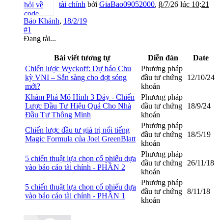
tài chính
bởi
GiaBao09052000
,
8/7/26 lúc 10:21
Bảo Khánh
,
18/2/19
#1
Đang tải...
Bài viết tương tự
Diễn đàn
Date
Chiến lược Wyckoff: Dự báo Chu
Phương pháp
kỳ VNI – Sẵn sàng cho đợt sóng
đầu tư chứng
12/10/24
mới?
khoán
Khám Phá Mô Hình 3 Đáy - Chiến
Phương pháp
Lược Đầu Tư Hiệu Quả Cho Nhà
đầu tư chứng
18/9/24
Đầu Tư Thông Minh
khoán
Phương pháp
Chiến lược đầu tư giá trị nổi tiếng
đầu tư chứng
18/5/19
Magic Formula của Joel GreenBlatt
khoán
Phương pháp
5 chiến thuật lựa chọn cổ phiếu dựa
đầu tư chứng
26/11/18
vào báo cáo tài chính - PHẦN 2
khoán
Phương pháp
5 chiến thuật lựa chọn cổ phiếu dựa
đầu tư chứng
8/11/18
vào báo cáo tài chính - PHẦN 1
khoán