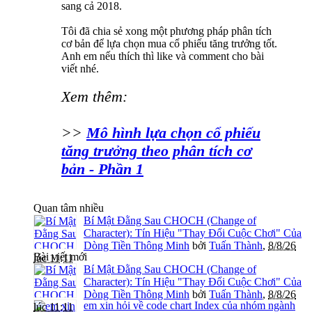
sang cả 2018.
Tôi đã chia sẻ xong một phương pháp phân tích
cơ bản để lựa chọn mua cổ phiếu tăng trưởng tốt.
Anh em nếu thích thì like và comment cho bài
viết nhé.
Xem thêm:
>>
Mô hình lựa chọn cổ phiếu
tăng trưởng theo phân tích cơ
bản - Phần 1
Quan tâm nhiều
Bí Mật Đằng Sau CHOCH (Change of
Character): Tín Hiệu "Thay Đổi Cuộc Chơi" Của
Dòng Tiền Thông Minh
bởi
Tuấn Thành
,
8/8/26
Bài viết mới
lúc 11:11
Bí Mật Đằng Sau CHOCH (Change of
Character): Tín Hiệu "Thay Đổi Cuộc Chơi" Của
Dòng Tiền Thông Minh
bởi
Tuấn Thành
,
8/8/26
em xin hỏi về code chart Index của nhóm ngành
lúc 11:11