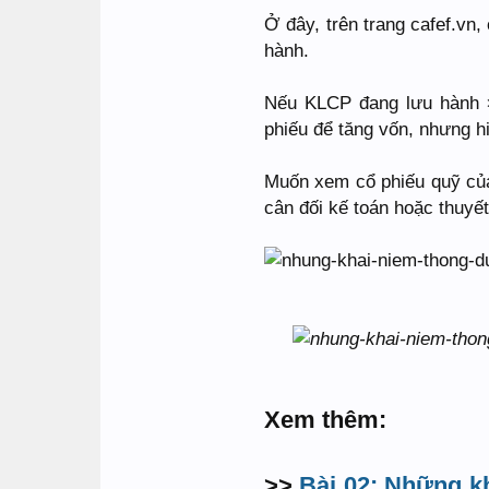
Ở đây, trên trang cafef.vn
hành.
Nếu KLCP đang lưu hành >
phiếu để tăng vốn, nhưng hi
Muốn xem cổ phiếu quỹ của
cân đối kế toán hoặc thuyết
Xem thêm:
>>
Bài 02: Những k