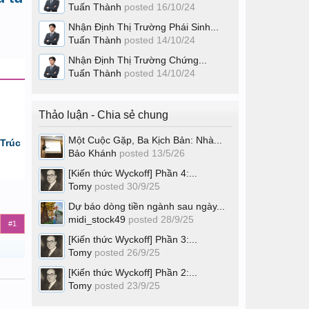
Tuấn Thành
posted
16/10/24
Nhận Định Thị Trường Phái Sinh...
Tuấn Thành
posted
14/10/24
Nhận Định Thị Trường Chứng...
Tuấn Thành
posted
14/10/24
Thảo luận - Chia sẻ chung
Một Cuộc Gặp, Ba Kịch Bản: Nhà...
Trúc
Bảo Khánh
posted
13/5/26
[Kiến thức Wyckoff] Phần 4:...
Tomy
posted
30/9/25
Dự báo dòng tiền ngành sau ngày...
midi_stock49
posted
28/9/25
#1
[Kiến thức Wyckoff] Phần 3:...
Tomy
posted
26/9/25
[Kiến thức Wyckoff] Phần 2:...
Tomy
posted
23/9/25