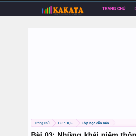
TRANG CHỦ
Trang chủ
LỚP HỌC
Lớp học căn bản
Bài 03: Những khái niệm thô