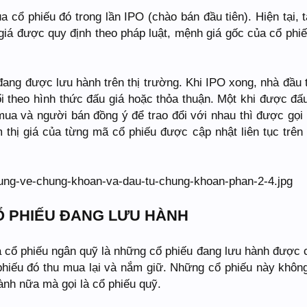
a cổ phiếu đó trong lần IPO (chào bán đầu tiên). Hiện tại, t
iá được quy định theo pháp luật, mệnh giá gốc của cổ phiế
 đang được lưu hành trên thị trường. Khi IPO xong, nhà đầu 
i theo hình thức đấu giá hoặc thỏa thuận. Một khi được đấu
a và người bán đồng ý để trao đổi với nhau thì được gọi l
 thị giá của từng mã cổ phiếu được cập nhật liên tục trên
CỔ PHIẾU ĐANG LƯU HÀNH
à cổ phiếu ngân quỹ là những cổ phiếu đang lưu hành được 
phiếu đó thu mua lại và nắm giữ. Những cổ phiếu này khôn
ành nữa mà gọi là cổ phiếu quỹ.