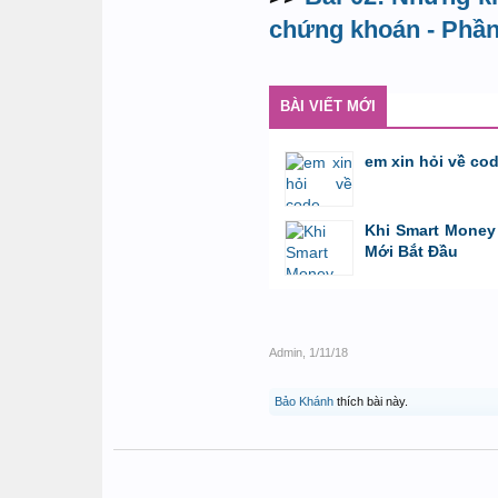
chứng khoán - Phần
BÀI VIẾT MỚI
em xin hỏi về co
bởi
GiaBao09052000
,
8/7/26 lúc 10:21
Khi Smart Money 
Mới Bắt Đầu
bởi
Tuấn Thành
,
19/5/26 lúc 22:32
Admin
,
1/11/18
Bảo Khánh
thích bài này.