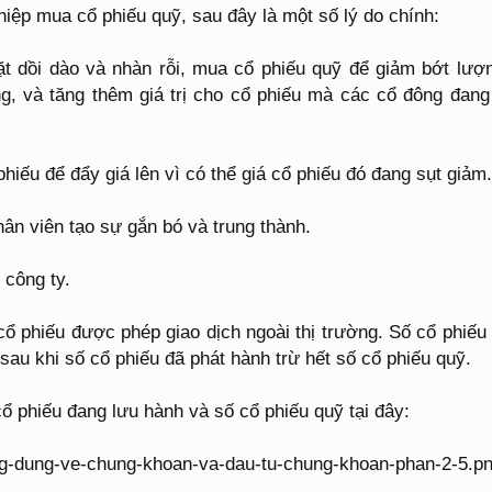
hiệp mua cổ phiếu quỹ, sau đây là một số lý do chính:
ặt dồi dào và nhàn rỗi, mua cổ phiếu quỹ để giảm bớt lượ
ường, và tăng thêm giá trị cho cổ phiếu mà các cổ đông đan
iếu để đẩy giá lên vì có thể giá cổ phiếu đó đang sụt giảm.
hân viên tạo sự gắn bó và trung thành.
ệ công ty.
cổ phiếu được phép giao dịch ngoài thị trường. Số cổ phiếu
 sau khi số cổ phiếu đã phát hành trừ hết số cổ phiếu quỹ.
ổ phiếu đang lưu hành và số cổ phiếu quỹ tại đây: