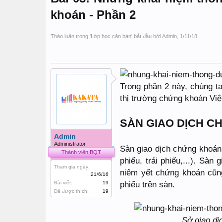
khoán - Phần 2
Thảo luận trong '
Lớp học căn bản
' bắt đầu bởi
Admin
,
1/11/18
.
Trong phần 2 này, chúng ta
thị trường chứng khoán Vi
SÀN GIAO DỊCH 
Admin
Administrator
Sàn giao dịch chứng khoán 
Thành viên BQT
phiếu, trái phiếu,...). Sà
Tham gia ngày:
niêm yết chứng khoán cũng
21/6/16
phiếu trên sàn.
Bài viết:
19
Đã được thích:
19
Sở giao d