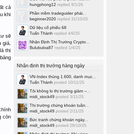
hungphong12
replied
9/1/26
ất cả
Phần mềm tradeguider phái...
u khi
beginner2020
replied
31/10/25
Dữ liệu cổ phiếu 68
Tuấn Thành
replied
4/6/25
tư sẽ
Nhận Định Thị Trường Crypto...
 giá,
Bulubuloa87
replied
1/4/25
à thị
 bảng
Nhận định thị trường hàng ngày
VN-Index thủng 1.600, danh mục...
Tuấn Thành
posted
10/11/25
Tôi không lo thị trường giảm –...
midi_stock49
posted
3/11/25
Thị trường chứng khoán tuần...
chính
midi_stock49
posted
2/11/25
g còn
Bức tranh chứng khoán ngày...
midi_stock49
posted
28/10/25