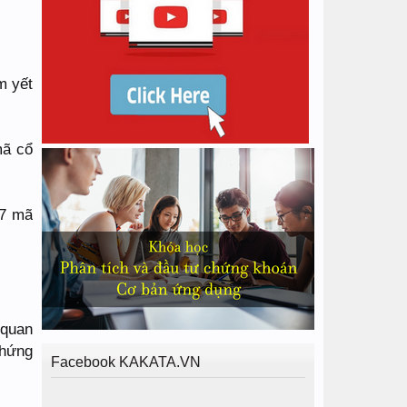
:
m yết
mã cổ
77 mã
 quan
chứng
Facebook KAKATA.VN