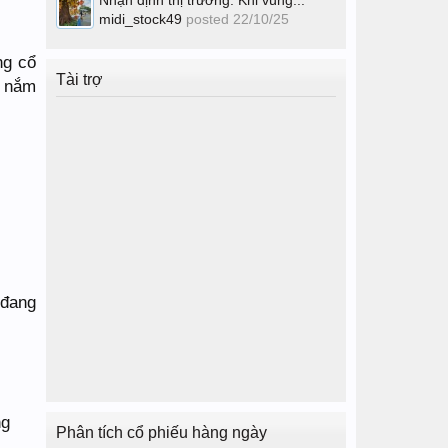
Nhận định thị trường: Khi vùng...
midi_stock49
posted
22/10/25
ng cổ
Tài trợ
g nắm
 đang
Phân tích cổ phiếu hàng ngày