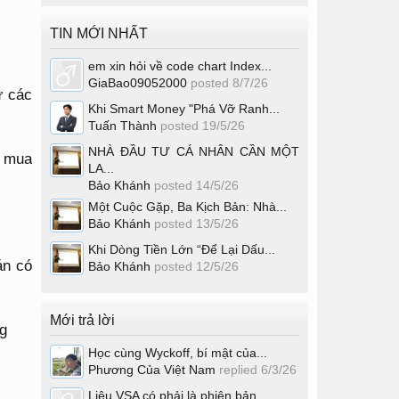
TIN MỚI NHẤT
em xin hỏi về code chart Index...
GiaBao09052000
posted
8/7/26
ư các
Khi Smart Money "Phá Vỡ Ranh...
Tuấn Thành
posted
19/5/26
NHÀ ĐẦU TƯ CÁ NHÂN CẦN MỘT
ể mua
LA...
Bảo Khánh
posted
14/5/26
Một Cuộc Gặp, Ba Kịch Bản: Nhà...
Bảo Khánh
posted
13/5/26
Khi Dòng Tiền Lớn “Để Lại Dấu...
án có
Bảo Khánh
posted
12/5/26
Mới trả lời
Học cùng Wyckoff, bí mật của...
Phương Của Việt Nam
replied
6/3/26
Liệu VSA có phải là phiên bản...