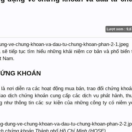
Lượt xem : 9,6
 sẽ tiếp tục tìm hiểu những khái niệm cơ bản và phổ biến 
ệt Nam.
CHỨNG KHOÁN
là nơi diễn ra các hoạt động mua bán, trao đổi chứng khoá
n giao dịch chứng khoán cung cấp các dịch vụ phát hành, thu
 như thông tin các sự kiện của những công ty có niêm y
ịch chứng khoán Thành phố Hồ Chí Minh (HOSE)