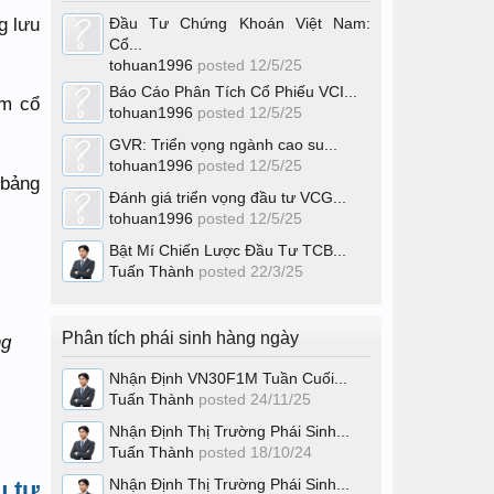
g lưu
Đầu Tư Chứng Khoán Việt Nam:
Cổ...
tohuan1996
posted
12/5/25
Báo Cáo Phân Tích Cổ Phiếu VCI...
êm cổ
tohuan1996
posted
12/5/25
GVR: Triển vọng ngành cao su...
tohuan1996
posted
12/5/25
 bảng
Đánh giá triển vọng đầu tư VCG...
tohuan1996
posted
12/5/25
Bật Mí Chiến Lược Đầu Tư TCB...
Tuấn Thành
posted
22/3/25
Phân tích phái sinh hàng ngày
Nhận Định VN30F1M Tuần Cuối...
Tuấn Thành
posted
24/11/25
Nhận Định Thị Trường Phái Sinh...
Tuấn Thành
posted
18/10/24
Nhận Định Thị Trường Phái Sinh...
u tư