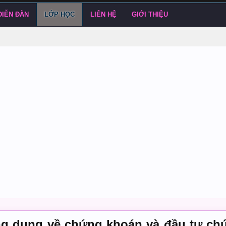
DIỄN ĐÀN
LỚP HỌC
LIÊN HỆ
GIỚI THIỆU
ng dụng về chứng khoán và đầu tư ch