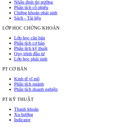
Nhận định thị trường
Phân tích cổ phiếu
Chứng khoán phái sinh
Sách - Tài liệu
LỚP HỌC CHỨNG KHOÁN
Lớp học căn bản
Phân tích cơ bản
Phân tích kỹ thuật
Quy trình đầu tư
Lớp học phái sinh
PT CƠ BẢN
Kinh tế vĩ mô
Phân tích ngành
Phân tích doanh nghiệp
PT KỸ THUẬT
Thanh khoản
Xu hướng
Indicator