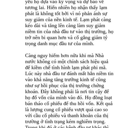
yếu họ dựa vào kỳ vọng và dự báo về
tương lai. Hiển nhiên họ nhận thấy lạm
phát là không tốt bởi vì nó phản ánh sự
suy giảm của nền kinh tế. Lạm phát càng
kéo dài và tăng lên càng làm suy giảm
niềm tin của nhà đầu tư vào thị trường, họ
trở nên bi quan hơn và cố gắng giảm tỷ
trọng danh mục đầu tư của mình.
Càng nguy hiểm hơn nữa khi mà Nhà
nước không có một chính sách hiệu quả
để kiềm chế tình hình lạm phát phi mã.
Lúc này nhà đầu tư đánh mất hẳn niềm tin
vào khả năng tăng trưởng kinh tế cũng
như sự hồi phục của thị trường chứng
khoán. Đây không phải là nơi tin cậy để
họ đổ vốn của mình vào đó. Họ đồng loạt
bán tháo cổ phiếu để thu hồi vốn. Kết quả
là lượng cung cổ phiếu vượt quá cao so
với cầu cổ phiếu và thanh khoản của thị
trường ở tình trạng kém nghiêm trọng.
Trong khi đó ở các kênh đầu tư khác thì