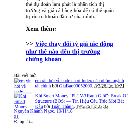
thể dự đoán lạm phát là phân tích thị
trường và giá cả hàng hóa để có thể quản
trị rủi ro khoản đầu tư của mình.
Xem thêm:
>>
Việc thay đổi tỷ giá tác động
như thế nào đến thị trường
chứng khoán
Bài viết mới
em xin hỏi về code chart Index của nhóm ngành
tài chính
bởi
GiaBao09052000
,
8/7/26 lúc 10:21
Khi Smart Money "Phá Vỡ Ranh Giới": Break Of
Structure (BOS) — Tín Hiệu Cấu Trúc Mới Bắt
Đầu
bởi
Tuấn Thành
,
19/5/26 lúc 22:32
Nguyễn Khánh Ngọc
,
10/11/18
#1
Đang tải...