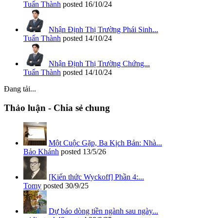
Tuấn Thành
posted
16/10/24
Nhận Định Thị Trường Phái Sinh...
Tuấn Thành
posted
14/10/24
Nhận Định Thị Trường Chứng...
Tuấn Thành
posted
14/10/24
Đang tải...
Thảo luận - Chia sẻ chung
Một Cuộc Gặp, Ba Kịch Bản: Nhà...
Bảo Khánh
posted
13/5/26
[Kiến thức Wyckoff] Phần 4:...
Tomy
posted
30/9/25
Dự báo dòng tiền ngành sau ngày...