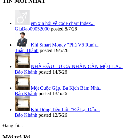
TIN MỚI NHẤT
em xin hỏi về code chart Index...
GiaBao09052000
posted
8/7/26
Khi Smart Money "Phá Vỡ Ranh...
Tuấn Thành
posted
19/5/26
NHÀ ĐẦU TƯ CÁ NHÂN CẦN MỘT LA...
Bảo Khánh
posted
14/5/26
Một Cuộc Gặp, Ba Kịch Bản: Nhà...
Bảo Khánh
posted
13/5/26
Khi Dòng Tiền Lớn “Để Lại Dấu...
Bảo Khánh
posted
12/5/26
Đang tải...
Mới trả lời