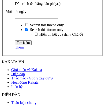
Dãn cách tên bằng dấu phẩy(,).
Mới hơn ngày:
Search this thread only
Search this forum only
Hiển thị kết quả dạng Chủ đề
Thêm...
KAKATA.VN
Giới thiệu về Kakata
Diễn đàn
Thắc mắc - Góp ý xây dựng
Hoạt động Kakata
Liên hệ
DIỄN ĐÀN
Thảo luận chung