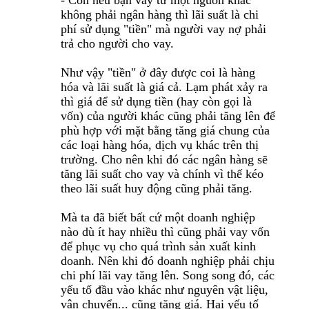
- Còn nếu bạn vay từ một nguồn khác
không phải ngân hàng thì lãi suất là chi
phí sử dụng "tiền" mà người vay nợ phải
trả cho người cho vay.
Như vậy "tiền" ở đây được coi là hàng
hóa và lãi suất là giá cả. Lạm phát xảy ra
thì giá để sử dụng tiền (hay còn gọi là
vốn) của người khác cũng phải tăng lên để
phù hợp với mặt bằng tăng giá chung của
các loại hàng hóa, dịch vụ khác trên thị
trường. Cho nên khi đó các ngân hàng sẽ
tăng lãi suất cho vay và chính vì thế kéo
theo lãi suất huy động cũng phải tăng.
Mà ta đã biết bất cứ một doanh nghiệp
nào dù ít hay nhiều thì cũng phải vay vốn
để phục vụ cho quá trình sản xuất kinh
doanh. Nên khi đó doanh nghiệp phải chịu
chi phí lãi vay tăng lên. Song song đó, các
yếu tố đầu vào khác như nguyên vật liệu,
vận chuyển... cũng tăng giá. Hai yếu tố