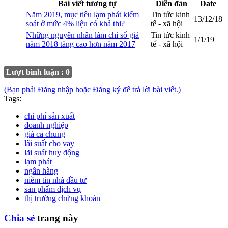
Bài viết tương tự
Diễn đàn
Date
Năm 2019, mục tiêu lạm phát kiểm
Tin tức kinh
13/12/18
soát ở mức 4% liệu có khả thi?
tế - xã hội
Những nguyên nhân làm chỉ số giá
Tin tức kinh
1/1/19
năm 2018 tăng cao hơn năm 2017
tế - xã hội
Lượt bình luận : 0
(Bạn phải Đăng nhập hoặc Đăng ký để trả lời bài viết.)
Tags:
chi phí sản xuất
doanh nghiệp
giá cả chung
lãi suất cho vay
lãi suất huy động
lạm phát
ngân hàng
niềm tin nhà đầu tư
sản phẩm dịch vụ
thị trường chứng khoán
Chia sẻ
trang này