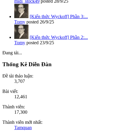
midi_stock49
posted
28/9/25
[Kiến thức Wyckoff] Phần 3:...
Tomy
posted
26/9/25
[Kiến thức Wyckoff] Phần 2:...
Tomy
posted
23/9/25
Đang tải...
Thống Kê Diễn Đàn
Đề tài thảo luận:
3,707
Bài viết:
12,461
Thành viên:
17,300
Thành viên mới nhất:
Tamquan