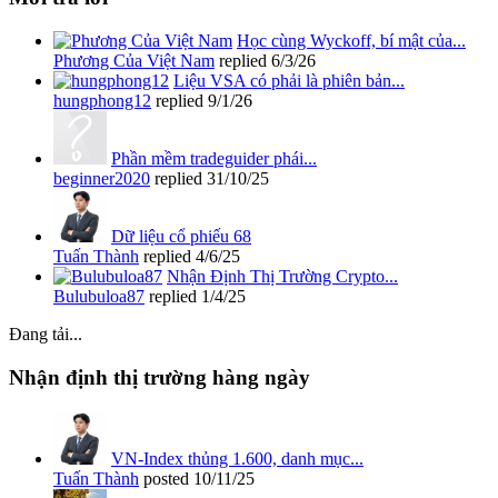
Học cùng Wyckoff, bí mật của...
Phương Của Việt Nam
replied
6/3/26
Liệu VSA có phải là phiên bản...
hungphong12
replied
9/1/26
Phần mềm tradeguider phái...
beginner2020
replied
31/10/25
Dữ liệu cổ phiếu 68
Tuấn Thành
replied
4/6/25
Nhận Định Thị Trường Crypto...
Bulubuloa87
replied
1/4/25
Đang tải...
Nhận định thị trường hàng ngày
VN-Index thủng 1.600, danh mục...
Tuấn Thành
posted
10/11/25