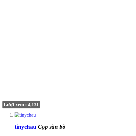
Lượt xem : 4,131
tinychau
Cọp săn bò