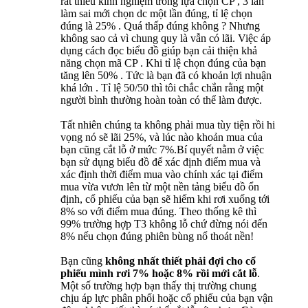
rất thiếu kinh nghiệm trong lựa chọn CP , 3 lần
làm sai mới chọn dc một lần đúng, tỉ lệ chọn
đúng là 25% . Quá thấp đúng không ? Nhưng
không sao cả vì chung quy là vẫn có lãi. Việc áp
dụng cách đọc biểu đồ giúp bạn cải thiện khả
năng chọn mã CP . Khi tỉ lệ chọn đúng của bạn
tăng lên 50% . Tức là bạn đã có khoản lợi nhuận
khá lớn . Tỉ lệ 50/50 thì tôi chắc chắn rằng một
người bình thường hoàn toàn có thể làm được.
Tất nhiên chúng ta không phải mua tùy tiện rồi hi
vọng nó sẽ lãi 25%, và lúc nào khoản mua của
bạn cũng cắt lỗ ở mức 7%.Bí quyết nằm ở việc
bạn sử dụng biểu đồ để xác định điểm mua và
xác định thời điểm mua vào chính xác tại điểm
mua vừa vươn lên từ một nền tảng biểu đồ ổn
định, cổ phiếu của bạn sẽ hiếm khi rơi xuống tới
8% so với điểm mua đúng. Theo thống kê thì
99% trường hợp T3 không lỗ chứ đừng nói đến
8% nếu chọn đúng phiên bùng nổ thoát nền!
Bạn cũng
không nhất thiết phải đợi cho cổ
phiếu mình rơi 7% hoặc 8% rồi mới cắt lỗ
.
Một số trường hợp bạn thấy thị trường chung
chịu áp lực phân phối hoặc cổ phiếu của bạn vận