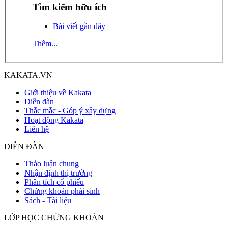
Tìm kiếm hữu ích
Bài viết gần đây
Thêm...
KAKATA.VN
Giới thiệu về Kakata
Diễn đàn
Thắc mắc - Góp ý xây dựng
Hoạt động Kakata
Liên hệ
DIỄN ĐÀN
Thảo luận chung
Nhận định thị trường
Phân tích cổ phiếu
Chứng khoán phái sinh
Sách - Tài liệu
LỚP HỌC CHỨNG KHOÁN