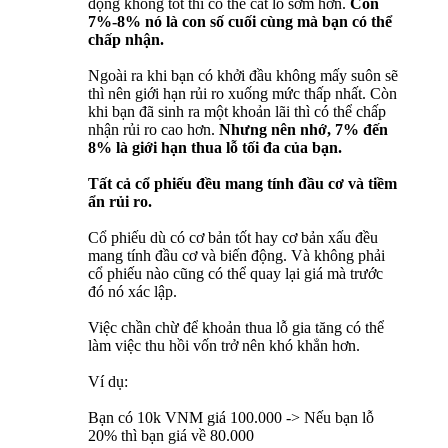
động không tốt thì có thể cắt lỗ sớm hơn.
Còn
7%-8% nó là con số cuối cùng mà bạn có thể
chấp nhận.
Ngoài ra khi bạn có khởi đầu không mấy suôn sẽ
thì nên giới hạn rủi ro xuống mức thấp nhất. Còn
khi bạn đã sinh ra một khoản lãi thì có thể chấp
nhận rủi ro cao hơn.
Nhưng nên nhớ, 7% đến
8% là giới hạn thua lỗ tối đa của bạn.
Tất cả cổ phiếu đều mang tính đầu cơ và tiềm
ẩn rủi ro.
Cổ phiếu dù có cơ bản tốt hay cơ bản xấu đều
mang tính đầu cơ và biến động. Và không phải
cổ phiếu nào cũng có thể quay lại giá mà trước
đó nó xác lập.
Việc chần chừ để khoản thua lỗ gia tăng có thể
làm việc thu hồi vốn trở nên khó khẳn hơn.
Ví dụ:
Bạn có 10k VNM giá 100.000 -> Nếu bạn lỗ
20% thì bạn giá về 80.000