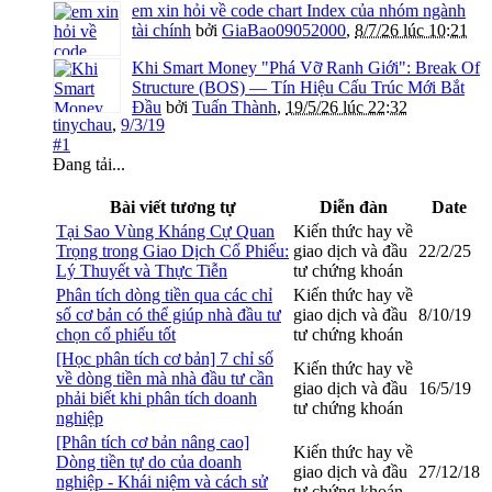
em xin hỏi về code chart Index của nhóm ngành
tài chính
bởi
GiaBao09052000
,
8/7/26 lúc 10:21
Khi Smart Money "Phá Vỡ Ranh Giới": Break Of
Structure (BOS) — Tín Hiệu Cấu Trúc Mới Bắt
Đầu
bởi
Tuấn Thành
,
19/5/26 lúc 22:32
tinychau
,
9/3/19
#1
Đang tải...
Bài viết tương tự
Diễn đàn
Date
Tại Sao Vùng Kháng Cự Quan
Kiến thức hay về
Trọng trong Giao Dịch Cổ Phiếu:
giao dịch và đầu
22/2/25
Lý Thuyết và Thực Tiễn
tư chứng khoán
Phân tích dòng tiền qua các chỉ
Kiến thức hay về
số cơ bản có thể giúp nhà đầu tư
giao dịch và đầu
8/10/19
chọn cổ phiếu tốt
tư chứng khoán
[Học phân tích cơ bản] 7 chỉ số
Kiến thức hay về
về dòng tiền mà nhà đầu tư cần
giao dịch và đầu
16/5/19
phải biết khi phân tích doanh
tư chứng khoán
nghiệp
[Phân tích cơ bản nâng cao]
Kiến thức hay về
Dòng tiền tự do của doanh
giao dịch và đầu
27/12/18
nghiệp - Khái niệm và cách sử
tư chứng khoán