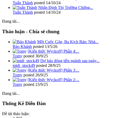
Tuấn Thành
posted
14/10/24
Nhận Định Thị Trường Chứng...
Tuấn Thành
posted
14/10/24
Đang tải...
Thảo luận - Chia sẻ chung
Một Cuộc Gặp, Ba Kịch Bản: Nhà...
Bảo Khánh
posted
13/5/26
[Kiến thức Wyckoff] Phần 4:...
Tomy
posted
30/9/25
Dự báo dòng tiền ngành sau ngày...
midi_stock49
posted
28/9/25
[Kiến thức Wyckoff] Phần 3:...
Tomy
posted
26/9/25
[Kiến thức Wyckoff] Phần 2:...
Tomy
posted
23/9/25
Đang tải...
Thống Kê Diễn Đàn
Đề tài thảo luận: