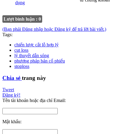
dụng
Lượt bình luận : 0
(Bạn phải Đăng nhập hoặc Đăng ký để trả lời bài viết.)
Tags:
chiến lược cắt lỗ hợp lý
cut loss
lý thuyết dẫn sóng
phương pháp bán cổ phiếu
stoploss
Chia sẻ
trang này
Tweet
Đăng ký!
Tên tài khoản hoặc địa chỉ Email:
Mật khẩu: