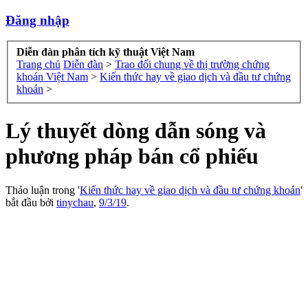
Đăng nhập
Diễn đàn phân tích kỹ thuật Việt Nam
Trang chủ
Diễn đàn
>
Trao đổi chung về thị trường chứng
khoán Việt Nam
>
Kiến thức hay về giao dịch và đầu tư chứng
khoán
>
Lý thuyết dòng dẫn sóng và
phương pháp bán cổ phiếu
Thảo luận trong '
Kiến thức hay về giao dịch và đầu tư chứng khoán
'
bắt đầu bởi
tinychau
,
9/3/19
.