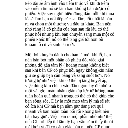
kéo dài sẽ ám ảnh vào tiềm thức và khi đi kèm
vào niềm tin nó sẽ làm bạn không bán được cổ
phiếu. Việc suy nghĩ thiếu đúng đắn mỗi khi thua
lỗ sẽ làm bạn nối tiếp các sai lầm, tốt nhất là bán
ra và chọn một thương vụ đầu tư khác. Bạn nên
nhớ rằng là cổ phiếu của bạn sau rất lâu có thể
phục hồi nhưng khi bạn chuyển sang mua một cổ
phiếu khác thì nó có thể tăng giá tốt hơn bù
khoản lỗ cũ và sinh lãi mới.
Một lời khuyên dành cho bạn là mỗi khi lỗ, bạn
nên bán bớt một phần cổ phiếu đó, việc giải
phóng độ gằn tâm lý ( hoang mang không biết
sau khi bán CP có phục hồi ngay không)khi nắm
giữ sẽ giúp bạn cân bằng và sáng suốt hơn. Nó
tương tự như việc khi cơ thể bị tăng huyết áp,
việc dùng kim chích vào đầu ngón tay để nhỏra
một vài giọt máu nhằm giảm áp lực từ lượng máu
tuần hoàn quá nhanh trong cơ thể có thể giúp cho
bạn sống sót . Đây là một mẹo tâm lý mà sẽ rất
có ích khi CP mà bạn nắm giữ đang rơi quá
nhanh và bạn hoàn toàn bối rối không biết nên
bán hay giữ . Việc bán ra một phần nhỏ như thế,
nếu CP rơi tiếp thì tâm lý bạn vẫn cảm thấy thoải
mái hơn vì đã có cảm giác bán ra, nếu CP phục