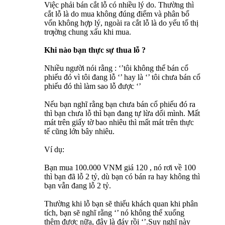
Việc phải bán cắt lỗ có nhiều lý do. Thường thì
cắt lỗ là do mua không đúng điểm và phân bổ
vốn không hợp lý, ngoài ra cắt lỗ là do yếu tố thị
trƣờng chung xấu khi mua.
Khi nào bạn thực sự thua lỗ ?
Nhiều người nói rằng : ‘’tôi không thể bán cổ
phiếu đó vì tôi đang lỗ ‘’ hay là ‘’ tôi chưa bán cổ
phiếu đó thì làm sao lỗ được ‘’
Nếu bạn nghĩ rằng bạn chưa bán cổ phiếu đó ra
thì bạn chưa lỗ thì bạn đang tự lừa dối mình. Mất
mát trên giấy tờ bao nhiêu thì mất mát trên thực
tế cũng lớn bây nhiêu.
Ví dụ:
Bạn mua 100.000 VNM giá 120 , nó rơi về 100
thì bạn đã lỗ 2 tỷ, dù bạn có bán ra hay không thì
bạn vẫn đang lỗ 2 tỷ.
Thường khi lỗ bạn sẽ thiếu khách quan khi phân
tích, bạn sẽ nghĩ rằng ‘’ nó không thể xuống
thêm được nữa, đây là đáy rồi ‘’.Suy nghĩ này