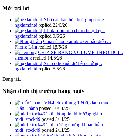
Mới trả lời
Nhờ các bác bẻ khoá giúp code...
ngxlamdntd
replied
22/6/26
1 link robot mua bán do tự tay...
ngxlamdntd
replied
9/6/26
Chia sẻ code amibroker báo điểm...
Phong Lâm
replied
15/5/26
CHIA SẺ BẢNG VOLUME THEO DÕI...
shenlong
replied
14/5/26
Xin code xuất dữ liệu chứng...
ngxlamdntd
replied
5/5/26
Đang tải...
Nhận định thị trường hàng ngày
VN-Index thủng 1.600, danh mục...
Tuấn Thành
posted
10/11/25
Tôi không lo thị trường giảm –...
midi_stock49
posted
3/11/25
Thị trường chứng khoán tuần...
midi_stock49
posted
2/11/25
Bức tranh chứng khoán ngày...