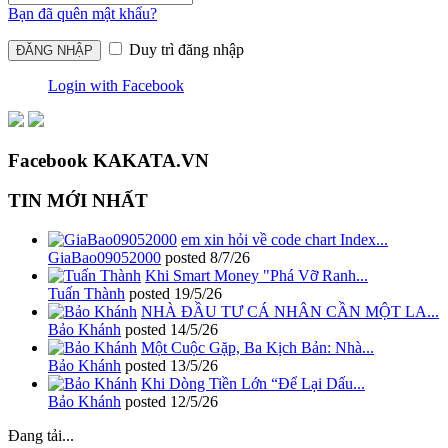
Bạn đã quên mật khẩu?
Duy trì đăng nhập
Login with Facebook
Facebook KAKATA.VN
TIN MỚI NHẤT
em xin hỏi về code chart Index...
GiaBao09052000
posted
8/7/26
Khi Smart Money "Phá Vỡ Ranh...
Tuấn Thành
posted
19/5/26
NHÀ ĐẦU TƯ CÁ NHÂN CẦN MỘT LA...
Bảo Khánh
posted
14/5/26
Một Cuộc Gặp, Ba Kịch Bản: Nhà...
Bảo Khánh
posted
13/5/26
Khi Dòng Tiền Lớn “Để Lại Dấu...
Bảo Khánh
posted
12/5/26
Đang tải...