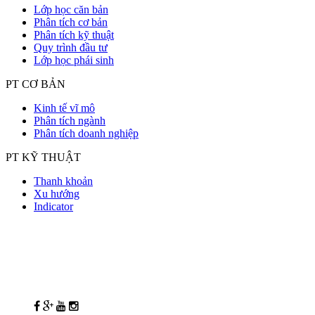
Lớp học căn bản
Phân tích cơ bản
Phân tích kỹ thuật
Quy trình đầu tư
Lớp học phái sinh
PT CƠ BẢN
Kinh tế vĩ mô
Phân tích ngành
Phân tích doanh nghiệp
PT KỸ THUẬT
Thanh khoản
Xu hướng
Indicator