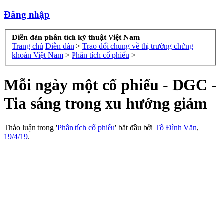
Đăng nhập
Diễn đàn phân tích kỹ thuật Việt Nam
Trang chủ
Diễn đàn
>
Trao đổi chung về thị trường chứng
khoán Việt Nam
>
Phân tích cổ phiếu
>
Mỗi ngày một cổ phiếu - DGC -
Tia sáng trong xu hướng giảm
Thảo luận trong '
Phân tích cổ phiếu
' bắt đầu bởi
Tô Đình Văn
,
19/4/19
.