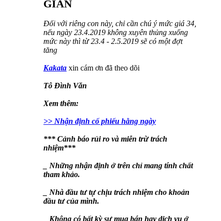
GIAN
Đối với riêng con này, chỉ cần chú ý mức giá 34,
nếu ngày 23.4.2019 không xuyên thủng xuống
mức này thì từ 23.4 - 2.5.2019 sẽ có một đợt
tăng
Kakata
xin cám ơn đã theo dõi
Tô Đình Văn
Xem thêm:
>> Nhận định cố phiếu hằng ngày
*** Cảnh báo rủi ro và miễn trừ trách
nhiệm***
_ Những nhận định ở trên chỉ mang tính chất
tham khảo.
_ Nhà đầu tư tự chịu trách nhiệm cho khoản
đầu tư của mình.
_ Không có bất kỳ sự mua bán hay dịch vụ ở