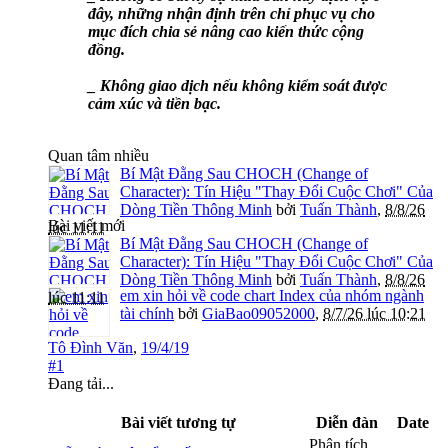
đây, những nhận định trên chỉ phục vụ cho
mục đích chia sẻ nâng cao kiến thức cộng
đồng.
_ Không giao dịch nếu không kiểm soát được
cảm xúc và tiền bạc.
Quan tâm nhiều
Bí Mật Đằng Sau CHOCH (Change of
Character): Tín Hiệu "Thay Đổi Cuộc Chơi" Của
Dòng Tiền Thông Minh
bởi
Tuấn Thành
,
8/8/26
Bài viết mới
lúc 11:11
Bí Mật Đằng Sau CHOCH (Change of
Character): Tín Hiệu "Thay Đổi Cuộc Chơi" Của
Dòng Tiền Thông Minh
bởi
Tuấn Thành
,
8/8/26
em xin hỏi về code chart Index của nhóm ngành
lúc 11:11
tài chính
bởi
GiaBao09052000
,
8/7/26 lúc 10:21
Tô Đình Văn
,
19/4/19
#1
Đang tải...
Bài viết tương tự
Diễn đàn
Date
Phân tích