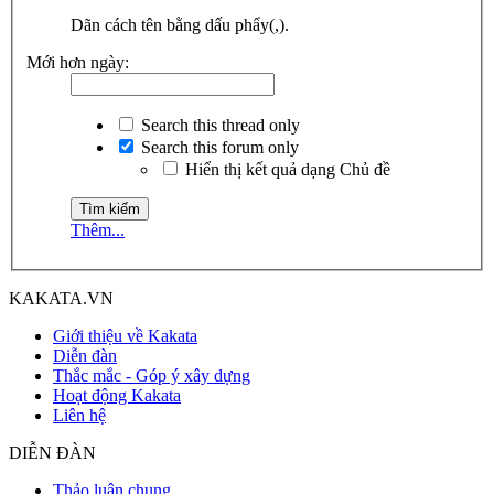
Dãn cách tên bằng dấu phẩy(,).
Mới hơn ngày:
Search this thread only
Search this forum only
Hiển thị kết quả dạng Chủ đề
Thêm...
KAKATA.VN
Giới thiệu về Kakata
Diễn đàn
Thắc mắc - Góp ý xây dựng
Hoạt động Kakata
Liên hệ
DIỄN ĐÀN
Thảo luận chung