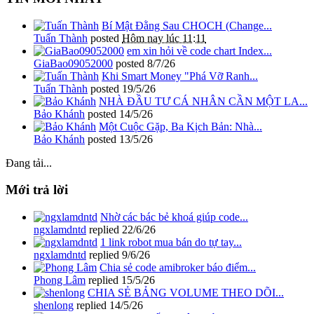
Bí Mật Đằng Sau CHOCH (Change...
Tuấn Thành
posted
Hôm nay lúc 11:11
em xin hỏi về code chart Index...
GiaBao09052000
posted
8/7/26
Khi Smart Money "Phá Vỡ Ranh...
Tuấn Thành
posted
19/5/26
NHÀ ĐẦU TƯ CÁ NHÂN CẦN MỘT LA...
Bảo Khánh
posted
14/5/26
Một Cuộc Gặp, Ba Kịch Bản: Nhà...
Bảo Khánh
posted
13/5/26
Đang tải...
Mới trả lời
Nhờ các bác bẻ khoá giúp code...
ngxlamdntd
replied
22/6/26
1 link robot mua bán do tự tay...
ngxlamdntd
replied
9/6/26
Chia sẻ code amibroker báo điểm...
Phong Lâm
replied
15/5/26
CHIA SẺ BẢNG VOLUME THEO DÕI...
shenlong
replied
14/5/26