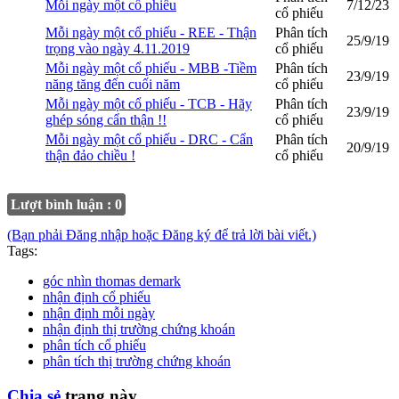
Mỗi ngày một cổ phiếu
7/12/23
cổ phiếu
Mỗi ngày một cổ phiếu - REE - Thận
Phân tích
25/9/19
trọng vào ngày 4.11.2019
cổ phiếu
Mỗi ngày một cổ phiếu - MBB -Tiềm
Phân tích
23/9/19
năng tăng đến cuối năm
cổ phiếu
Mỗi ngày một cổ phiếu - TCB - Hãy
Phân tích
23/9/19
ghép sóng cẩn thận !!
cổ phiếu
Mỗi ngày một cổ phiếu - DRC - Cẩn
Phân tích
20/9/19
thận đảo chiều !
cổ phiếu
Lượt bình luận : 0
(Bạn phải Đăng nhập hoặc Đăng ký để trả lời bài viết.)
Tags:
góc nhìn thomas demark
nhận định cổ phiếu
nhận định mỗi ngày
nhận định thị trường chứng khoán
phân tích cổ phiếu
phân tích thị trường chứng khoán
Chia sẻ
trang này