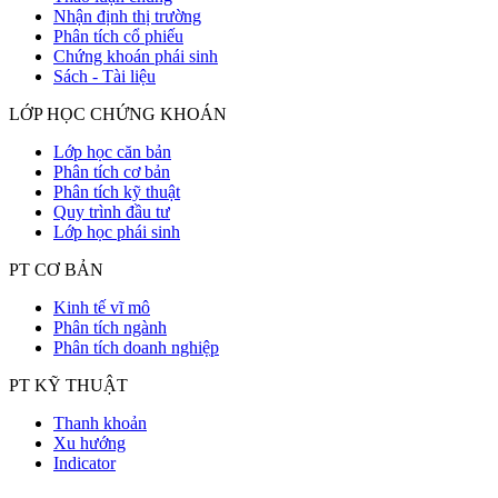
Nhận định thị trường
Phân tích cổ phiếu
Chứng khoán phái sinh
Sách - Tài liệu
LỚP HỌC CHỨNG KHOÁN
Lớp học căn bản
Phân tích cơ bản
Phân tích kỹ thuật
Quy trình đầu tư
Lớp học phái sinh
PT CƠ BẢN
Kinh tế vĩ mô
Phân tích ngành
Phân tích doanh nghiệp
PT KỸ THUẬT
Thanh khoản
Xu hướng
Indicator