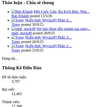
Thảo luận - Chia sẻ chung
Một Cuộc Gặp, Ba Kịch Bản: Nhà...
Bảo Khánh
posted
13/5/26
[Kiến thức Wyckoff] Phần 4:...
Tomy
posted
30/9/25
Dự báo dòng tiền ngành sau ngày...
midi_stock49
posted
28/9/25
[Kiến thức Wyckoff] Phần 3:...
Tomy
posted
26/9/25
[Kiến thức Wyckoff] Phần 2:...
Tomy
posted
23/9/25
Đang tải...
Thống Kê Diễn Đàn
Đề tài thảo luận:
3,707
Bài viết:
12,461
Thành viên:
17,300