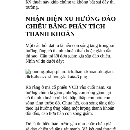
Kỹ thuật này giúp chúng ta không bắt sai đáy thị
trường.
NHẬN DIỆN XU HƯỚNG ĐẢO
CHIỀU BẰNG PHÂN TÍCH
THANH KHOẢN
Một câu hỏi đặt ra là nếu con sóng tăng trong xu
hướng tăng có thanh khoản thấp hoặc giảm dần
thì sao. Câu trả lời đơn giản: giá sắp đảo chiều.
Nhìn ví dụ dưới đây:
Rõ ràng ở mã cổ phiếu VCB vào cuối năm, xu
hướng chính là giảm, nhưng con sóng giảm lại
có thanh khoản cực kỳ thấp, thấp còn hơn con
sóng tăng trước đó. Chưa hết, con sóng tăng tiếp
theo lại hưởng ứng bằng một lượng thanh khoản
dồi dào, cao hơn hẳn con sóng giảm.
Đó là tín hiệu báo trước gần như chắc chắn giá
sẽ đảo chiều và tăng rất mạnh. Và kết quả thực tế