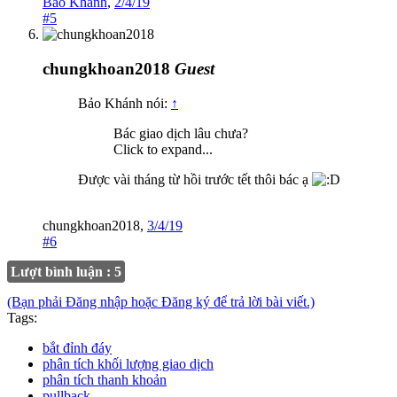
Bảo Khánh
,
2/4/19
#5
chungkhoan2018
Guest
Bảo Khánh nói:
↑
Bác giao dịch lâu chưa?
Click to expand...
Được vài tháng từ hồi trước tết thôi bác ạ
chungkhoan2018
,
3/4/19
#6
Lượt bình luận : 5
(Bạn phải Đăng nhập hoặc Đăng ký để trả lời bài viết.)
Tags:
bắt đỉnh đáy
phân tích khối lượng giao dịch
phân tích thanh khoản
pullback