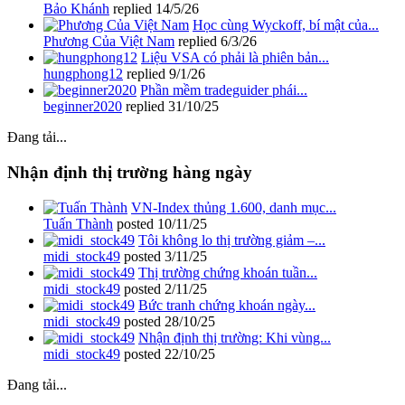
Bảo Khánh
replied
14/5/26
Học cùng Wyckoff, bí mật của...
Phương Của Việt Nam
replied
6/3/26
Liệu VSA có phải là phiên bản...
hungphong12
replied
9/1/26
Phần mềm tradeguider phái...
beginner2020
replied
31/10/25
Đang tải...
Nhận định thị trường hàng ngày
VN-Index thủng 1.600, danh mục...
Tuấn Thành
posted
10/11/25
Tôi không lo thị trường giảm –...
midi_stock49
posted
3/11/25
Thị trường chứng khoán tuần...
midi_stock49
posted
2/11/25
Bức tranh chứng khoán ngày...
midi_stock49
posted
28/10/25
Nhận định thị trường: Khi vùng...
midi_stock49
posted
22/10/25
Đang tải...