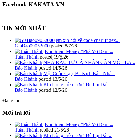
Facebook KAKATA.VN
TIN MỚI NHẤT
em xin hỏi về code chart Index...
GiaBao09052000
posted
8/7/26
Khi Smart Money "Phá Vỡ Ranh...
Tuấn Thành
posted
19/5/26
NHÀ ĐẦU TƯ CÁ NHÂN CẦN MỘT LA...
Bảo Khánh
posted
14/5/26
Một Cuộc Gặp, Ba Kịch Bản: Nhà...
Bảo Khánh
posted
13/5/26
Khi Dòng Tiền Lớn “Để Lại Dấu...
Bảo Khánh
posted
12/5/26
Đang tải...
Mới trả lời
Khi Smart Money "Phá Vỡ Ranh...
Tuấn Thành
replied
21/5/26
Khi Dòng Tiền Lớn “Để Lại Dấu...