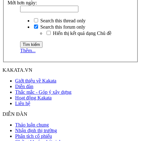
Mới hơn ngày:
Search this thread only
Search this forum only
Hiển thị kết quả dạng Chủ đề
Thêm...
KAKATA.VN
Giới thiệu về Kakata
Diễn đàn
Thắc mắc - Góp ý xây dựng
Hoạt động Kakata
Liên hệ
DIỄN ĐÀN
Thảo luận chung
Nhận định thị trường
Phân tích cổ phiếu