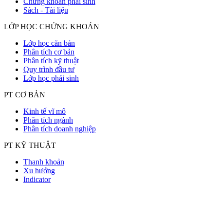
Chứng khoán phái sinh
Sách - Tài liệu
LỚP HỌC CHỨNG KHOÁN
Lớp học căn bản
Phân tích cơ bản
Phân tích kỹ thuật
Quy trình đầu tư
Lớp học phái sinh
PT CƠ BẢN
Kinh tế vĩ mô
Phân tích ngành
Phân tích doanh nghiệp
PT KỸ THUẬT
Thanh khoản
Xu hướng
Indicator