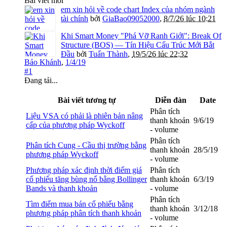
Bài viết mới
em xin hỏi về code chart Index của nhóm ngành
tài chính
bởi
GiaBao09052000
,
8/7/26 lúc 10:21
Khi Smart Money "Phá Vỡ Ranh Giới": Break Of
Structure (BOS) — Tín Hiệu Cấu Trúc Mới Bắt
Đầu
bởi
Tuấn Thành
,
19/5/26 lúc 22:32
Bảo Khánh
,
1/4/19
#1
Đang tải...
Bài viết tương tự
Diễn đàn
Date
Phân tích
Liệu VSA có phải là phiên bản nâng
thanh khoản
9/6/19
cấp của phương pháp Wyckoff
- volume
Phân tích
Phân tích Cung - Cầu thị trường bằng
thanh khoản
28/5/19
phương pháp Wyckoff
- volume
Phương pháp xác định thời điểm giá
Phân tích
cổ phiếu tăng bùng nổ bằng Bollinger
thanh khoản
6/3/19
Bands và thanh khoản
- volume
Phân tích
Tìm điểm mua bán cổ phiếu bằng
thanh khoản
3/12/18
phương pháp phân tích thanh khoản
- volume