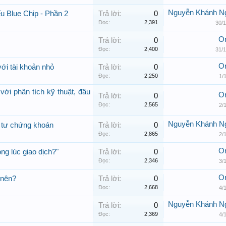
Nguyễn Khánh N
ếu Blue Chip - Phần 2
Trả lời:
0
Đọc:
2,391
30/1
Or
Trả lời:
0
Đọc:
2,400
31/1
Or
với tài khoản nhỏ
Trả lời:
0
Đọc:
2,250
1/
với phân tích kỹ thuật, đâu
Or
Trả lời:
0
Đọc:
2,565
2/
Nguyễn Khánh N
u tư chứng khoán
Trả lời:
0
Đọc:
2,865
2/
Or
ng lúc giao dịch?"
Trả lời:
0
Đọc:
2,346
3/
Or
 nên?
Trả lời:
0
Đọc:
2,668
4/
Nguyễn Khánh N
Trả lời:
0
Đọc:
2,369
4/