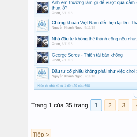
Anh em thường làm gì để vượt qua cảm g
thua lỗ?
Orion
,
5/11/18
Chứng khoán Việt Nam đến hẹn lại lên: T
Nguyễn Khánh Ngọc
,
5/11/18
Nhà đầu tư không thể thành công nếu như.
Orion
,
6/11/18
George Soros - Thiên tài bán khống
Orion
,
7/11/18
Đầu tư cổ phiếu không phải như việc chơi 
Nguyễn Khánh Ngọc
,
7/11/18
Hiển thị chủ đề từ 1 đến 20 của 690
Trang 1 của 35 trang
1
2
3
Tiếp >