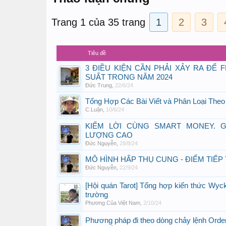
Trang 1 của 35 trang
1
2
3
Tiêu đề
3 ĐIỀU KIỆN CẦN PHẢI XẢY RA ĐỂ 
SUẤT TRONG NĂM 2024
Đức Trung
,
22/6/24
Tổng Hợp Các Bài Viết và Phân Loại Theo
C.Luận
,
10/6/24
KIẾM LỜI CÙNG SMART MONEY. G
LƯỢNG CAO
Đức Nguyễn
,
28/8/24
MÔ HÌNH HẤP THỤ CUNG - ĐIỂM TIẾ
Đức Nguyễn
,
22/9/24
[Hội quán Tarot] Tổng hợp kiến thức Wyc
trường
Phương Của Việt Nam
,
2/10/24
Phương pháp đi theo dòng chảy lệnh Order