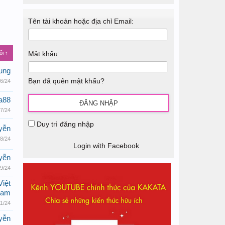
Tên tài khoản hoặc địa chỉ Email:
ối ↑
Mật khẩu:
ung
Bạn đã quên mật khẩu?
/6/24
a88
/7/24
Duy trì đăng nhập
yễn
/8/24
Login with Facebook
yễn
/9/24
iệt
am
11/24
yễn