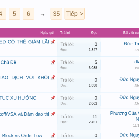
4
5
6
→
35
Tiếp >
Ngày gửi
Trả lời
Đọc
Bài viết cu
FED CÓ THỂ GIẢM LÃI
Đức Tr
Trả lời:
0
Đọc:
1,347
22
dt
 Chủ Đề
Trả lời:
5
Đọc:
3,038
19
IAO DỊCH VỚI KHỐI
Đức Ngu
Trả lời:
0
Đọc:
1,858
28
Đức Ngu
P TỤC XU HƯỚNG
Trả lời:
0
Đọc:
2,062
22
Phương Của V
koff/VSA và Đàm đạo thị
Trả lời:
11
N
Đọc:
2,451
11/
Đức Ngu
 Block vs Order flow
Trả lời:
0