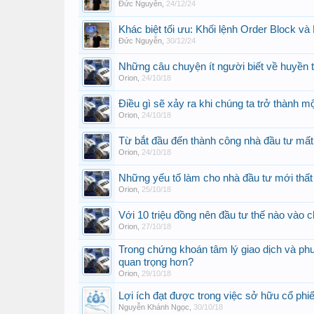
Đức Nguyễn
,
24/12/24
Khác biệt tối ưu: Khối lệnh Order Block và
Đức Nguyễn
,
30/12/24
Những câu chuyện ít người biết về huyền t
Orion
,
24/10/18
Điều gì sẽ xảy ra khi chúng ta trở thành m
Orion
,
24/10/18
Từ bắt đầu đến thành công nhà đầu tư mất
Orion
,
24/10/18
Những yếu tố làm cho nhà đầu tư mới thất
Orion
,
25/10/18
Với 10 triệu đồng nên đầu tư thế nào vào
Orion
,
27/10/18
Trong chứng khoán tâm lý giao dịch và ph
quan trọng hơn?
Orion
,
29/10/18
Lợi ích đạt được trong việc sở hữu cổ phi
Nguyễn Khánh Ngọc
,
30/10/18