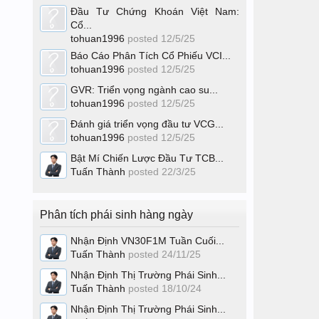
Đầu Tư Chứng Khoán Việt Nam:
Cổ...
tohuan1996
posted
12/5/25
Báo Cáo Phân Tích Cổ Phiếu VCI...
tohuan1996
posted
12/5/25
GVR: Triển vọng ngành cao su...
tohuan1996
posted
12/5/25
Đánh giá triển vọng đầu tư VCG...
tohuan1996
posted
12/5/25
Bật Mí Chiến Lược Đầu Tư TCB...
Tuấn Thành
posted
22/3/25
Phân tích phái sinh hàng ngày
Nhận Định VN30F1M Tuần Cuối...
Tuấn Thành
posted
24/11/25
Nhận Định Thị Trường Phái Sinh...
Tuấn Thành
posted
18/10/24
Nhận Định Thị Trường Phái Sinh...