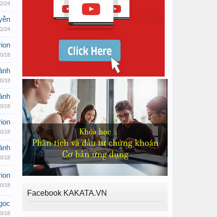
2/24
yễn
2/24
ion
0/18
ánh
0/18
ánh
0/18
ion
0/18
ánh
0/18
ion
0/18
Facebook KAKATA.VN
gọc
0/18