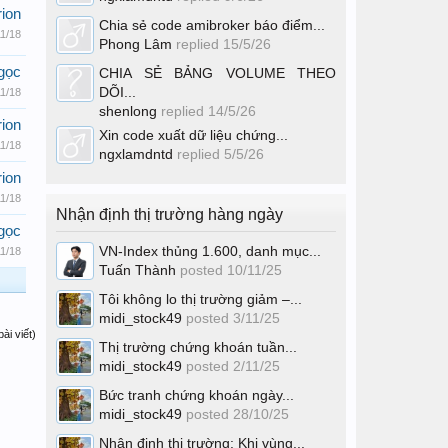
ion
Chia sẻ code amibroker báo điểm...
11/18
Phong Lâm
replied
15/5/26
gọc
CHIA SẺ BẢNG VOLUME THEO
DÕI...
11/18
shenlong
replied
14/5/26
ion
Xin code xuất dữ liệu chứng...
11/18
ngxlamdntd
replied
5/5/26
ion
11/18
Nhận định thị trường hàng ngày
gọc
VN-Index thủng 1.600, danh mục...
11/18
Tuấn Thành
posted
10/11/25
Tôi không lo thị trường giảm –...
midi_stock49
posted
3/11/25
ài viết)
Thị trường chứng khoán tuần...
midi_stock49
posted
2/11/25
Bức tranh chứng khoán ngày...
midi_stock49
posted
28/10/25
Nhận định thị trường: Khi vùng...