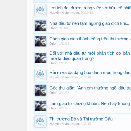
Lợi ích đạt được trong việc sở hữu cổ phi
Nguyễn Khánh Ngọc
,
30/10/18
Nhà đầu tư nên tạm ngưng giao dịch khi...
Orion
,
31/10/18
Cách giao dịch thành công trên thị trường 
Orion
,
1/11/18
Đối với nhà đầu tư mới phân tích cơ bản 
mới là điều quan trọng?
Orion
,
2/11/18
Rủi ro và đa dạng hóa danh mục trong đầ
Nguyễn Khánh Ngọc
,
2/11/18
Góc thư giãn: "Anh em thường ngồi đâu tro
Orion
,
3/11/18
Làm giàu từ chứng khoán. Nên hay không
Orion
,
4/11/18
Thị trường Bò và Thị trường Gấu
Nguyễn Khánh Ngọc
,
4/11/18