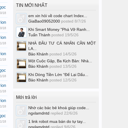
TIN MỚI NHẤT
gọc
0/18
em xin hỏi về code chart Index...
GiaBao09052000
posted
8/7/26
ion
0/18
Khi Smart Money "Phá Vỡ Ranh...
Tuấn Thành
posted
19/5/26
ion
NHÀ ĐẦU TƯ CÁ NHÂN CẦN MỘT
11/18
LA...
ion
Bảo Khánh
posted
14/5/26
11/18
Một Cuộc Gặp, Ba Kịch Bản: Nhà...
Bảo Khánh
posted
13/5/26
gọc
Khi Dòng Tiền Lớn “Để Lại Dấu...
11/18
Bảo Khánh
posted
12/5/26
ion
11/18
Mới trả lời
ion
11/18
Nhờ các bác bẻ khoá giúp code...
ngxlamdntd
replied
22/6/26
gọc
1 link robot mua bán do tự tay...
11/18
ngxlamdntd
replied
9/6/26