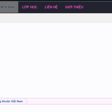
DIỄN ĐÀN
LỚP HỌC
LIÊN HỆ
GIỚI THIỆU
ng khoán Việt Nam