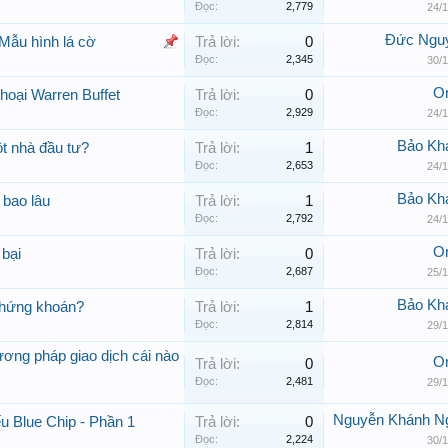
Đọc:
2,779
24/1
Đức Ngu
 Mẫu hình lá cờ
Trả lời:
0
Đọc:
2,345
30/1
Or
hoại Warren Buffet
Trả lời:
0
Đọc:
2,929
24/1
Bảo Kh
ột nhà đầu tư?
Trả lời:
1
Đọc:
2,653
24/1
Bảo Kh
 bao lâu
Trả lời:
1
Đọc:
2,792
24/1
Or
 bại
Trả lời:
0
Đọc:
2,687
25/1
Bảo Kh
 chứng khoán?
Trả lời:
1
Đọc:
2,814
29/1
ương pháp giao dịch cái nào
Or
Trả lời:
0
Đọc:
2,481
29/1
Nguyễn Khánh N
ếu Blue Chip - Phần 1
Trả lời:
0
Đọc:
2,224
30/1