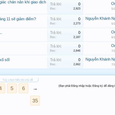
iác chán nản khi giao dịch
Or
Trả lời:
0
Đọc:
2,923
5/
Nguyễn Khánh N
háng 11 sẽ giảm điểm?
Trả lời:
0
Đọc:
2,273
5/
Or
..
Trả lời:
0
Đọc:
2,187
6/
Or
Trả lời:
0
Đọc:
2,846
7/
Nguyễn Khánh N
xổ số!
Trả lời:
0
Đọc:
2,662
7/
Tùy chọn hiển thị chủ đề
(Bạn phải Đăng nhập hoặc Đăng ký để đăng b
4
5
6
→
35