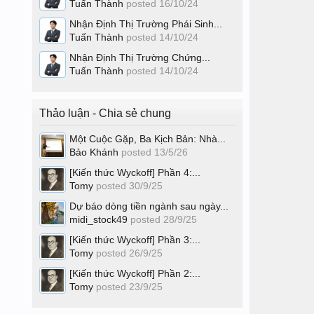
Tuấn Thành
posted
16/10/24
Nhận Định Thị Trường Phái Sinh...
Tuấn Thành
posted
14/10/24
Nhận Định Thị Trường Chứng...
Tuấn Thành
posted
14/10/24
Thảo luận - Chia sẻ chung
Một Cuộc Gặp, Ba Kịch Bản: Nhà...
Bảo Khánh
posted
13/5/26
[Kiến thức Wyckoff] Phần 4:...
Tomy
posted
30/9/25
Dự báo dòng tiền ngành sau ngày...
midi_stock49
posted
28/9/25
[Kiến thức Wyckoff] Phần 3:...
Tomy
posted
26/9/25
[Kiến thức Wyckoff] Phần 2:...
Tomy
posted
23/9/25