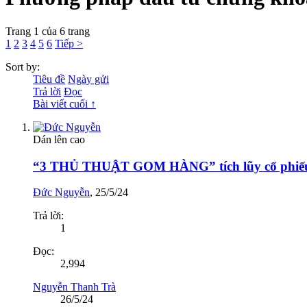
Trang 1 của 6 trang
1
2
3
4
5
6
Tiếp >
Sort by:
Tiêu đề
Ngày gửi
Trả lời
Đọc
Bài viết cuối ↑
Dán lên cao
“3 THỦ THUẬT GOM HÀNG” tích lũy cổ phiếu 
Đức Nguyễn
,
25/5/24
Trả lời:
1
Đọc:
2,994
Nguyễn Thanh Trà
26/5/24