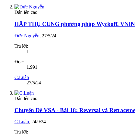
Dán lên cao
HẤP THỤ CUNG phương pháp Wyckoff. VNINDE
Đức Nguyễn
,
27/5/24
Trả lời:
1
Đọc:
1,991
C.Luận
27/5/24
Dán lên cao
Chuyên Đề VSA - Bài 18: Reversal và Retracem
C.Luận
,
24/9/24
Trả lời: