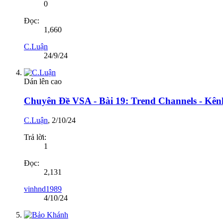
0
Đọc:
1,660
C.Luận
24/9/24
Dán lên cao
Chuyên Đề VSA - Bài 19: Trend Channels - Kên
C.Luận
,
2/10/24
Trả lời:
1
Đọc:
2,131
vinhnd1989
4/10/24